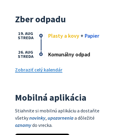
Zber odpadu
19. AUG
Plasty a kovy
+
Papier
STREDA
26. AUG
Komunálny odpad
STREDA
Zobraziť celý kalendár
Mobilná aplikácia
Stiahnite si mobilnú aplikáciu a dostaňte
všetky
novinky
,
upozornenia
a dôležité
oznamy
do vrecka.