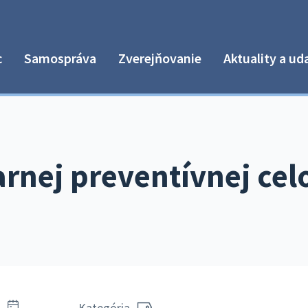
c
Samospráva
Zverejňovanie
Aktuality a ud
arnej preventívnej cel
i
Kategória