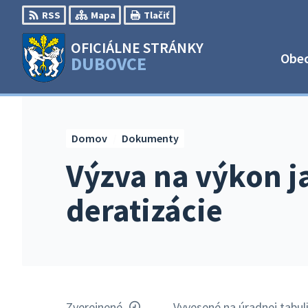
Preskočiť
RSS
Mapa
Tlačiť
na
obsah
OFICIÁLNE STRÁNKY
Obe
DUBOVCE
Domov
Dokumenty
Výzva na výkon j
deratizácie
Zverejnené
Vyvesené na úradnej tabul