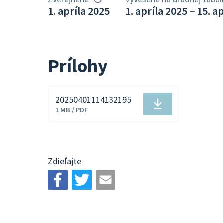
1. apríla 2025
1. apríla 2025 − 15. a
Prílohy
20250401114132195
Stiahnuť
1 MB / PDF
súbor
Zdieľajte