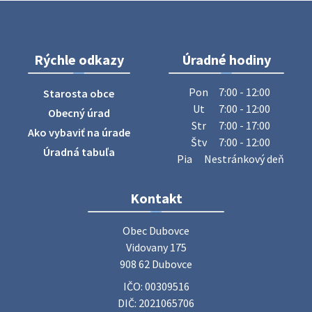
p=16556
28. júla 2026 10:49
Rýchle odkazy
Úradné hodiny
ZBER ŽELEZA
Obecný úrad oznamuje občanom, že v stredu 29. júla 2026
Pon
7:00 - 12:00
Starosta obce
sa v našej obci uskutoční zber železa. Pracovníci Obecného
Ut
7:00 - 12:00
Obecný úrad
úradu budú od 8.00 hod. prechádzať obcou a zbierať
Str
7:00 - 17:00
Ako vybaviť na úrade
železný odpad …
Štv
7:00 - 12:00
27. júla 2026 06:31
Úradná tabuľa
Pia
Nestránkový deň
Zájazd do Veľkého Medera
Kontakt
Základná organizácia Únie žien Slovenska Dubovce
srdečne pozýva svoje členky, ich rodinných príslušníkov aj
Obec Dubovce

priateľov na jednodňový zájazd na termálne kúpalisko
Vidovany 175

Veľký Meder, ktorý …
908 62 Dubovce
22. júla 2026 09:57
IČO: 00309516
DIČ: 2021065706