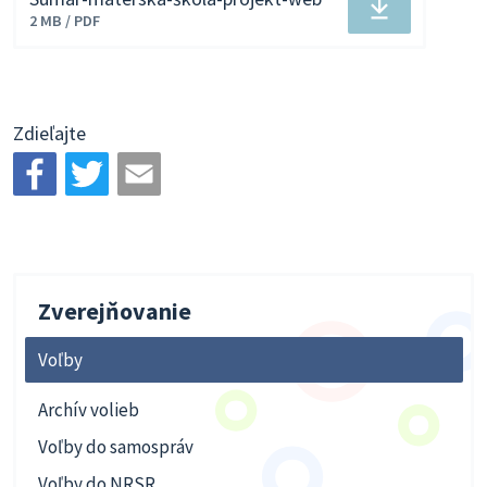
Stiahnuť
2 MB / PDF
súbor
Zdieľajte
Zverejňovanie
Voľby
Archív volieb
Voľby do samospráv
Voľby do NRSR