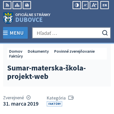
Preskočiť
EN
na
Swit
RSS
Mapa
Tlačiť
Zvýšiť
Zmenšiť
Zväčšiť
OFICIÁLNE STRÁNKY
obsah
lang
kontrast
veľkosť
veľkosť
DUBOVCE
to
písma
písma
Engli
MENU
PREPNÚŤ
Hľadať:
Odo
vyh
for
Domov
Dokumenty
Povinné zverejňovanie
Faktúry
Sumar-materska-škola-
projekt-web
Zverejnené
Kategória
31. marca 2019
FAKTÚRY