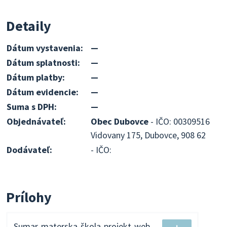
Detaily
Dátum vystavenia:
—
Dátum splatnosti:
—
Dátum platby:
—
Dátum evidencie:
—
Suma s DPH:
—
Objednávateľ:
Obec Dubovce
- IČO: 00309516
Vidovany 175, Dubovce, 908 62
Dodávateľ:
- IČO:
Prílohy
Sumar-materska-škola-projekt-web