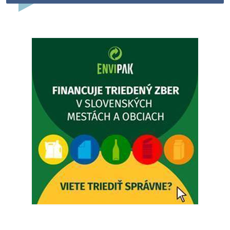
Dovolenka - MUDr. Marián Sivoň
Ambulancia pre dospelých - MUDr. Marián Sivoň
Popudinské Močidľany oznamuje, že od 19.8 - 28.8.2026
budeZATVORENÁ z dôvodu čerpania dovolenky. Akútne
prípady bude riešiť MUDr.Fisch…
5. augusta 2026 12:35
Zajtrajší zvoz odpadu
Vážený občan, zajtra 5. 8. sa bude zvážať komunálny odpad.
4. augusta 2026 15:30
Dnešný zvoz odpadu
Vážený občan, dnes 5. 8. sa zváža komunálny odpad.
5. augusta 2026 05:00
Oznámenie o uložení zásielky - Juraj Sloboda
Na úradnej tabuli je nová výveska. https://dubovce.sk?