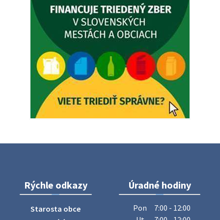
Vážený občan, dnes 5. 8. sa zváža komunálny odpad.
5. augusta 2026 05:00
Oznámenie o uložení zásielky - Juraj Sloboda
Na úradnej tabuli je nová výveska. https://dubovce.sk?
p=16556
28. júla 2026 10:49
ZBER ŽELEZA
Obecný úrad oznamuje občanom, že v stredu 29. júla 2026
sa v našej obci uskutoční zber železa. Pracovníci Obecného
úradu budú od 8.00 hod. prechádzať obcou a zbierať
železný odpad …
27. júla 2026 06:31
Rýchle odkazy
Úradné hodiny
Zájazd do Veľkého Medera
Pon
7:00 - 12:00
Starosta obce
Základná organizácia Únie žien Slovenska Dubovce
Ut
7:00 - 12:00