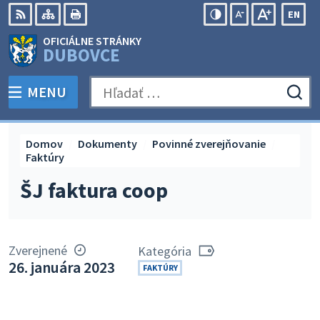
Preskočiť
EN
na
Swit
RSS
Mapa
Tlačiť
Zvýšiť
Zmenšiť
Zväčšiť
OFICIÁLNE STRÁNKY
obsah
lang
kontrast
veľkosť
veľkosť
DUBOVCE
to
písma
písma
Engli
MENU
PREPNÚŤ
Hľadať:
Odo
vyh
for
Domov
Dokumenty
Povinné zverejňovanie
Faktúry
ŠJ faktura coop
Zverejnené
Kategória
26. januára 2023
FAKTÚRY