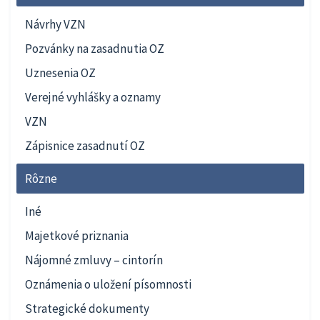
Návrhy VZN
Pozvánky na zasadnutia OZ
Uznesenia OZ
Verejné vyhlášky a oznamy
VZN
Zápisnice zasadnutí OZ
Rôzne
Iné
Majetkové priznania
Nájomné zmluvy – cintorín
Oznámenia o uložení písomnosti
Strategické dokumenty