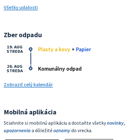
Všetky udalosti
Zber odpadu
19. AUG
Plasty a kovy
+
Papier
STREDA
26. AUG
Komunálny odpad
STREDA
Zobraziť celý kalendár
Mobilná aplikácia
Stiahnite si mobilnú aplikáciu a dostaňte všetky
novinky
,
upozornenia
a dôležité
oznamy
do vrecka.