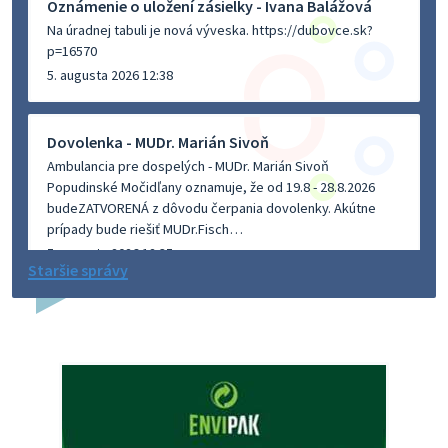
Oznámenie o uložení zásielky - Ivana Balážová
Na úradnej tabuli je nová výveska. https://dubovce.sk?
p=16570
5. augusta 2026 12:38
Dovolenka - MUDr. Marián Sivoň
Ambulancia pre dospelých - MUDr. Marián Sivoň
Popudinské Močidľany oznamuje, že od 19.8 - 28.8.2026
budeZATVORENÁ z dôvodu čerpania dovolenky. Akútne
prípady bude riešiť MUDr.Fisch…
5. augusta 2026 12:35
Staršie správy
Zajtrajší zvoz odpadu
Vážený občan, zajtra 5. 8. sa bude zvážať komunálny odpad.
4. augusta 2026 15:30
Dnešný zvoz odpadu