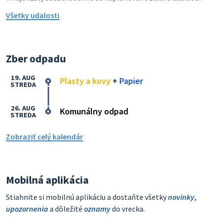
Všetky udalosti
Zber odpadu
19. AUG
Plasty a kovy
+
Papier
STREDA
26. AUG
Komunálny odpad
STREDA
Zobraziť celý kalendár
Mobilná aplikácia
Stiahnite si mobilnú aplikáciu a dostaňte všetky
novinky
,
upozornenia
a dôležité
oznamy
do vrecka.