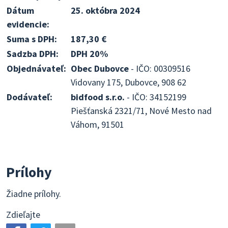
Dátum
25. októbra 2024
evidencie:
Suma s DPH:
187,30 €
Sadzba DPH:
DPH 20%
Objednávateľ:
Obec Dubovce
- IČO: 00309516
Vidovany 175, Dubovce, 908 62
Dodávateľ:
bidfood s.r.o.
- IČO: 34152199
Piešťanská 2321/71, Nové Mesto nad
Váhom, 91501
Prílohy
Žiadne prílohy.
Zdieľajte