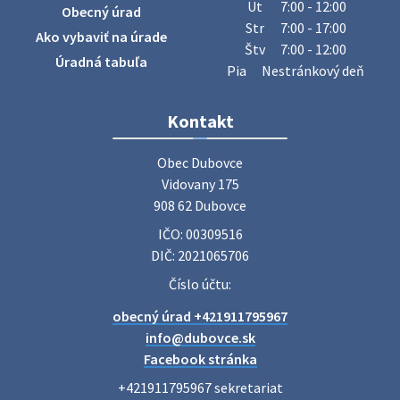
Ut
7:00 - 12:00
Obecný úrad
úradu budú od 8.00 hod. prechádzať obcou a zbierať
Str
7:00 - 17:00
Ako vybaviť na úrade
železný odpad …
Štv
7:00 - 12:00
27. júla 2026 06:31
Úradná tabuľa
Pia
Nestránkový deň
Zájazd do Veľkého Medera
Kontakt
Základná organizácia Únie žien Slovenska Dubovce
srdečne pozýva svoje členky, ich rodinných príslušníkov aj
Obec Dubovce

priateľov na jednodňový zájazd na termálne kúpalisko
Vidovany 175

Veľký Meder, ktorý …
908 62 Dubovce
22. júla 2026 09:57
IČO: 00309516
DIČ: 2021065706
Poradne komplexnej pomoci
Číslo účtu:
Poradne komplexnej pomoci ponúkajú bezplatné a
obecný úrad +421911795967
diskrétne komplexné odborné poradenstvo. Tím
odborníkov Vám pomôžte nájsť riešenie v piatich kľúčových
info@dubovce.sk
oblastiach: právo rodina a v…
Facebook stránka
22. júla 2026 07:34
+421911795967 sekretariat
