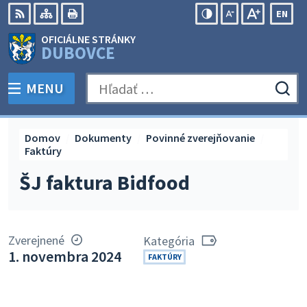
Preskočiť
EN
na
Swit
RSS
Mapa
Tlačiť
Zvýšiť
Zmenšiť
Zväčšiť
OFICIÁLNE STRÁNKY
obsah
lang
kontrast
veľkosť
veľkosť
DUBOVCE
to
písma
písma
Engli
MENU
PREPNÚŤ
Hľadať:
Odo
vyh
for
Domov
Dokumenty
Povinné zverejňovanie
Faktúry
ŠJ faktura Bidfood
Zverejnené
Kategória
1. novembra 2024
FAKTÚRY