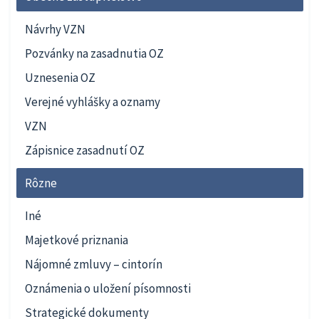
Návrhy VZN
Pozvánky na zasadnutia OZ
Uznesenia OZ
Verejné vyhlášky a oznamy
VZN
Zápisnice zasadnutí OZ
Rôzne
Iné
Majetkové priznania
Nájomné zmluvy – cintorín
Oznámenia o uložení písomnosti
Strategické dokumenty