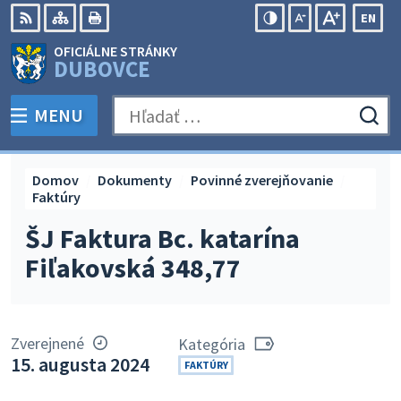
Preskočiť
EN
na
Swit
RSS
Mapa
Tlačiť
Zvýšiť
Zmenšiť
Zväčšiť
OFICIÁLNE STRÁNKY
obsah
lang
kontrast
veľkosť
veľkosť
DUBOVCE
to
písma
písma
Engli
MENU
PREPNÚŤ
Hľadať:
Odo
vyh
for
Domov
Dokumenty
Povinné zverejňovanie
Faktúry
ŠJ Faktura Bc. katarína
Fiľakovská 348,77
Zverejnené
Kategória
15. augusta 2024
FAKTÚRY