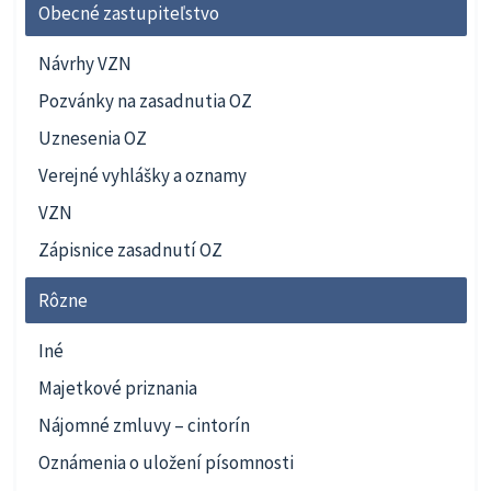
Obecné zastupiteľstvo
Návrhy VZN
Pozvánky na zasadnutia OZ
Uznesenia OZ
Verejné vyhlášky a oznamy
VZN
Zápisnice zasadnutí OZ
Rôzne
Iné
Majetkové priznania
Nájomné zmluvy – cintorín
Oznámenia o uložení písomnosti