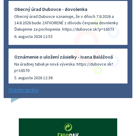
Obecný úrad Dubovce - dovolenka
Obecný úrad Dubovce oznamuje, že v dňoch 7.8.2026 a
14.8.2026 bude ZATVORENÉ z dôvodu čerpania dovolenky.
Ďakujeme za pochopenie. https://dubovce.sk?p=16573
6. augusta 2026 12:53
Oznámenie o uložení zásielky - Ivana Balážová
Na úradnej tabuli je nová výveska. https://dubovce.sk?
p=16570
5. augusta 2026 12:38
Staršie správy
Dovolenka - MUDr. Marián Sivoň
Ambulancia pre dospelých - MUDr. Marián Sivoň
Popudinské Močidľany oznamuje, že od 19.8 - 28.8.2026
budeZATVORENÁ z dôvodu čerpania dovolenky. Akútne
prípady bude riešiť MUDr.Fisch…
5. augusta 2026 12:35