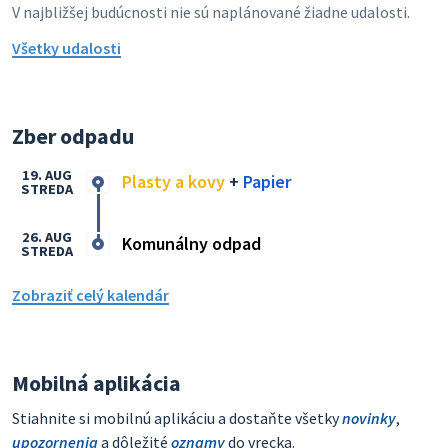
V najbližšej budúcnosti nie sú naplánované žiadne udalosti.
Všetky udalosti
Zber odpadu
19. AUG
Plasty a kovy
+
Papier
STREDA
26. AUG
Komunálny odpad
STREDA
Zobraziť celý kalendár
Mobilná aplikácia
Stiahnite si mobilnú aplikáciu a dostaňte všetky
novinky
,
upozornenia
a dôležité
oznamy
do vrecka.