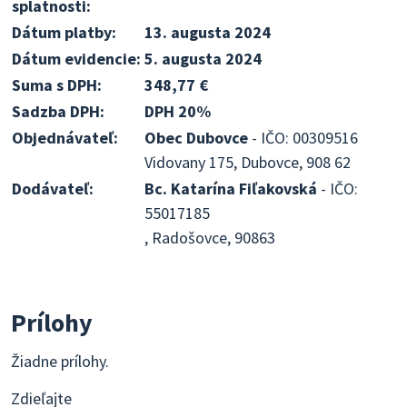
splatnosti:
Dátum platby:
13. augusta 2024
Dátum evidencie:
5. augusta 2024
Suma s DPH:
348,77 €
Sadzba DPH:
DPH 20%
Objednávateľ:
Obec Dubovce
- IČO: 00309516
Vidovany 175, Dubovce, 908 62
Dodávateľ:
Bc. Katarína Fiľakovská
- IČO:
55017185
, Radošovce, 90863
Prílohy
Žiadne prílohy.
Zdieľajte