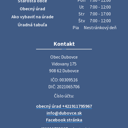
Starosta obce
sa v našej obci uskutoční zber železa. Pracovníci Obecného
Ut
7:00 - 12:00
Obecný úrad
úradu budú od 8.00 hod. prechádzať obcou a zbierať
Str
7:00 - 17:00
Ako vybaviť na úrade
železný odpad …
Štv
7:00 - 12:00
27. júla 2026 06:31
Úradná tabuľa
Pia
Nestránkový deň
Zájazd do Veľkého Medera
Kontakt
Základná organizácia Únie žien Slovenska Dubovce
srdečne pozýva svoje členky, ich rodinných príslušníkov aj
Obec Dubovce

priateľov na jednodňový zájazd na termálne kúpalisko
Vidovany 175

Veľký Meder, ktorý …
908 62 Dubovce
22. júla 2026 09:57
IČO: 00309516
DIČ: 2021065706
Poradne komplexnej pomoci
Číslo účtu:
Poradne komplexnej pomoci ponúkajú bezplatné a
obecný úrad +421911795967
diskrétne komplexné odborné poradenstvo. Tím
odborníkov Vám pomôžte nájsť riešenie v piatich kľúčových
info@dubovce.sk
oblastiach: právo rodina a v…
Facebook stránka
22. júla 2026 07:34