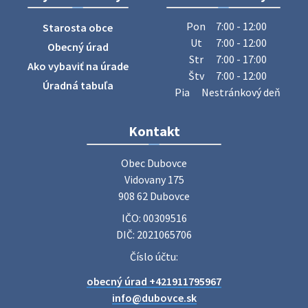
Zájazd do Veľkého Medera
Pon
7:00 - 12:00
Starosta obce
Základná organizácia Únie žien Slovenska Dubovce
Ut
7:00 - 12:00
Obecný úrad
srdečne pozýva svoje členky, ich rodinných príslušníkov aj
Str
7:00 - 17:00
Ako vybaviť na úrade
priateľov na jednodňový zájazd na termálne kúpalisko
Štv
7:00 - 12:00
Veľký Meder, ktorý …
Úradná tabuľa
Pia
Nestránkový deň
22. júla 2026 09:57
Kontakt
Poradne komplexnej pomoci
Poradne komplexnej pomoci ponúkajú bezplatné a
Obec Dubovce

diskrétne komplexné odborné poradenstvo. Tím
Vidovany 175

odborníkov Vám pomôžte nájsť riešenie v piatich kľúčových
908 62 Dubovce
oblastiach: právo rodina a v…
IČO: 00309516
22. júla 2026 07:34
DIČ: 2021065706
Číslo účtu:
Voľby do orgánov samosprávnych krajov 2026 -
inf…
obecný úrad +421911795967
Voľby do orgánov samosprávnych krajov 2026 V obci
info@dubovce.sk