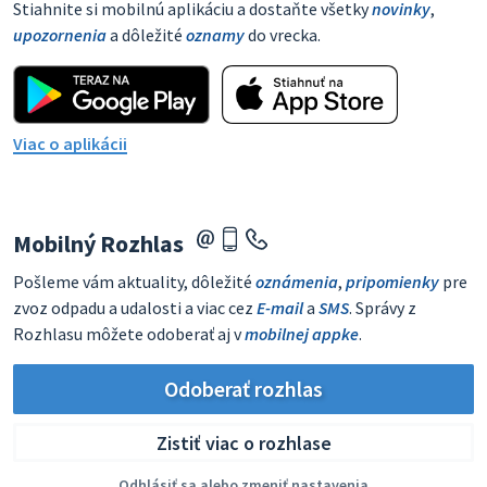
Stiahnite si mobilnú aplikáciu a dostaňte všetky
novinky
,
upozornenia
a dôležité
oznamy
do vrecka.
Viac o aplikácii
Mobilný Rozhlas
Pošleme vám aktuality, dôležité
oznámenia
,
pripomienky
pre
zvoz odpadu a udalosti a viac cez
E-mail
a
SMS
. Správy z
Rozhlasu môžete odoberať aj v
mobilnej appke
.
Odoberať rozhlas
Zistiť viac o rozhlase
Odhlásiť sa alebo zmeniť nastavenia