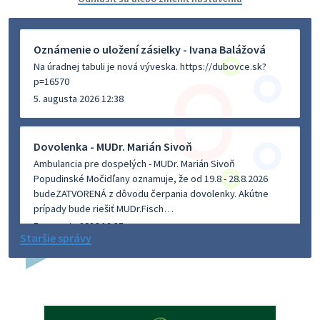
Oznámenie o uložení zásielky - Ivana Balážová
Na úradnej tabuli je nová výveska. https://dubovce.sk?
p=16570
5. augusta 2026 12:38
Dovolenka - MUDr. Marián Sivoň
Ambulancia pre dospelých - MUDr. Marián Sivoň
Popudinské Močidľany oznamuje, že od 19.8 - 28.8.2026
budeZATVORENÁ z dôvodu čerpania dovolenky. Akútne
prípady bude riešiť MUDr.Fisch…
5. augusta 2026 12:35
Staršie správy
Zajtrajší zvoz odpadu
Vážený občan, zajtra 5. 8. sa bude zvážať komunálny odpad.
4. augusta 2026 15:30