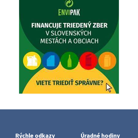
Dnešný zvoz odpadu
Vážený občan, dnes 5. 8. sa zváža komunálny odpad.
5. augusta 2026 05:00
Oznámenie o uložení zásielky - Juraj Sloboda
Na úradnej tabuli je nová výveska. https://dubovce.sk?
p=16556
28. júla 2026 10:49
ZBER ŽELEZA
Obecný úrad oznamuje občanom, že v stredu 29. júla 2026
sa v našej obci uskutoční zber železa. Pracovníci Obecného
úradu budú od 8.00 hod. prechádzať obcou a zbierať
železný odpad …
27. júla 2026 06:31
Rýchle odkazy
Úradné hodiny