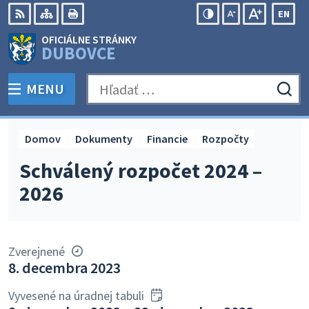
Preskočiť
EN
na
Swit
RSS
Mapa
Tlačiť
Zvýšiť
Zmenšiť
Zväčšiť
OFICIÁLNE STRÁNKY
obsah
lang
kontrast
veľkosť
veľkosť
DUBOVCE
to
písma
písma
Engli
MENU
PREPNÚŤ
Hľadať:
Odo
vyh
for
Domov
Dokumenty
Financie
Rozpočty
Schválený rozpočet 2024 –
2026
Zverejnené
8. decembra 2023
Vyvesené na úradnej tabuli