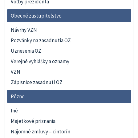
Voľby prezidenta
Obecné zastupiteľstvo
Návrhy VZN
Pozvánky na zasadnutia OZ
Uznesenia OZ
Verejné vyhlášky a oznamy
VZN
Zápisnice zasadnutí OZ
Rôzne
Iné
Majetkové priznania
Nájomné zmluvy – cintorín