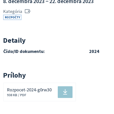
8. decembra 2023 − 22. decembra 2023
Kategória
ROZPOČTY
Detaily
Číslo/ID dokumentu:
2024
Prílohy
Rozpocet-2024-g0rw30
Stiahnuť
938 KB / PDF
súbor