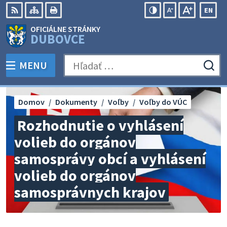
Preskočiť
EN
na
Swit
RSS
Mapa
Tlačiť
Zvýšiť
Zmenšiť
Zväčšiť
OFICIÁLNE STRÁNKY
obsah
lang
kontrast
veľkosť
veľkosť
DUBOVCE
to
písma
písma
Engli
MENU
PREPNÚŤ
Hľadať:
Odo
vyh
for
Domov
Dokumenty
Voľby
Voľby do VÚC
Rozhodnutie o vyhlásení
volieb do orgánov
samosprávy obcí a vyhlásení
volieb do orgánov
samosprávnych krajov