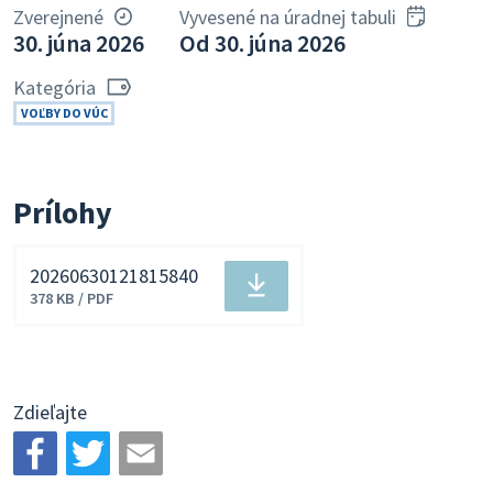
Zverejnené
Vyvesené na úradnej tabuli
30. júna 2026
Od 30. júna 2026
Kategória
VOĽBY DO VÚC
Prílohy
20260630121815840
Stiahnuť
378 KB / PDF
súbor
Zdieľajte