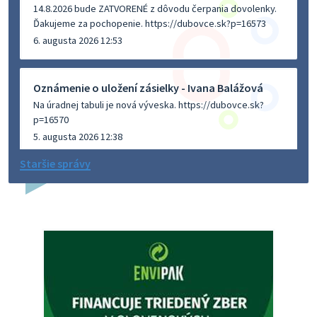
14.8.2026 bude ZATVORENÉ z dôvodu čerpania dovolenky.
Ďakujeme za pochopenie. https://dubovce.sk?p=16573
6. augusta 2026 12:53
Oznámenie o uložení zásielky - Ivana Balážová
Na úradnej tabuli je nová výveska. https://dubovce.sk?
p=16570
5. augusta 2026 12:38
Staršie správy
Dovolenka - MUDr. Marián Sivoň
Ambulancia pre dospelých - MUDr. Marián Sivoň
Popudinské Močidľany oznamuje, že od 19.8 - 28.8.2026
budeZATVORENÁ z dôvodu čerpania dovolenky. Akútne
prípady bude riešiť MUDr.Fisch…
5. augusta 2026 12:35
Zajtrajší zvoz odpadu