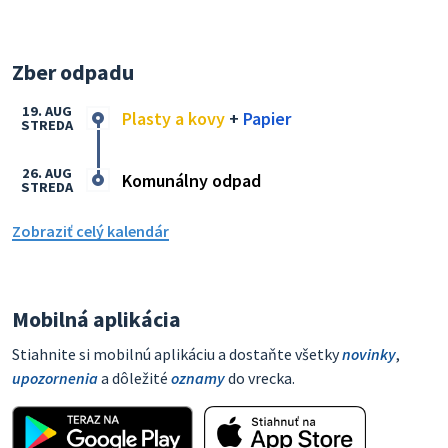
Zber odpadu
19. AUG
Plasty a kovy
+
Papier
STREDA
26. AUG
Komunálny odpad
STREDA
Zobraziť celý kalendár
Mobilná aplikácia
Stiahnite si mobilnú aplikáciu a dostaňte všetky
novinky
,
upozornenia
a dôležité
oznamy
do vrecka.