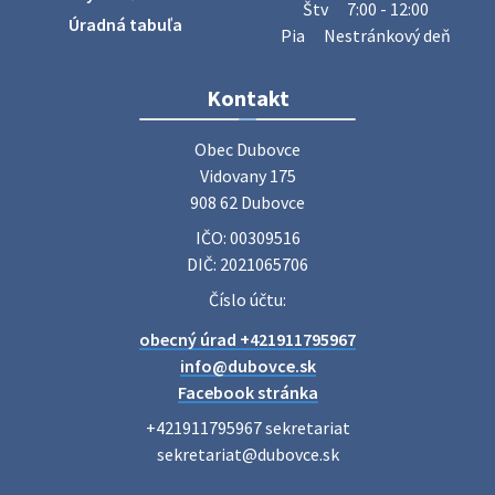
Štv
7:00 - 12:00
27. júla 2026 06:31
Úradná tabuľa
Pia
Nestránkový deň
Zájazd do Veľkého Medera
Kontakt
Základná organizácia Únie žien Slovenska Dubovce
srdečne pozýva svoje členky, ich rodinných príslušníkov aj
Obec Dubovce

priateľov na jednodňový zájazd na termálne kúpalisko
Vidovany 175

Veľký Meder, ktorý …
908 62 Dubovce
22. júla 2026 09:57
IČO: 00309516
DIČ: 2021065706
Poradne komplexnej pomoci
Číslo účtu:
Poradne komplexnej pomoci ponúkajú bezplatné a
obecný úrad +421911795967
diskrétne komplexné odborné poradenstvo. Tím
odborníkov Vám pomôžte nájsť riešenie v piatich kľúčových
info@dubovce.sk
oblastiach: právo rodina a v…
Facebook stránka
22. júla 2026 07:34
+421911795967 sekretariat

sekretariat@dubovce.sk

Voľby do orgánov samosprávnych krajov 2026 -