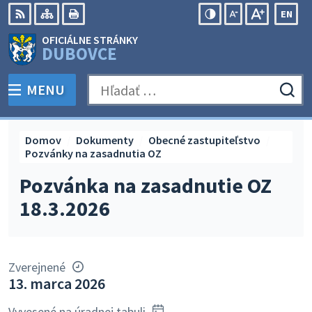
Preskočiť
EN
na
Swit
RSS
Mapa
Tlačiť
Zvýšiť
Zmenšiť
Zväčšiť
OFICIÁLNE STRÁNKY
obsah
lang
kontrast
veľkosť
veľkosť
DUBOVCE
to
písma
písma
Engli
MENU
PREPNÚŤ
Hľadať:
Odo
vyh
for
Domov
Dokumenty
Obecné zastupiteľstvo
Pozvánky na zasadnutia OZ
Pozvánka na zasadnutie OZ
18.3.2026
Zverejnené
13. marca 2026
Vyvesené na úradnej tabuli