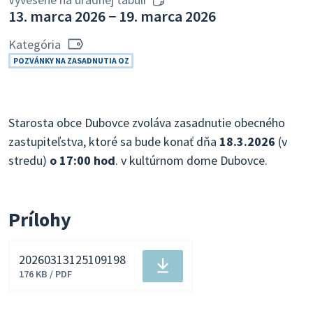
13. marca 2026 − 19. marca 2026
Kategória
POZVÁNKY NA ZASADNUTIA OZ
Starosta obce Dubovce zvoláva zasadnutie obecného
zastupiteľstva, ktoré sa bude konať dňa
18.3.2026
(v
stredu)
o 17:00 hod
. v kultúrnom dome Dubovce.
Prílohy
20260313125109198
Stiahnuť
176 KB / PDF
súbor