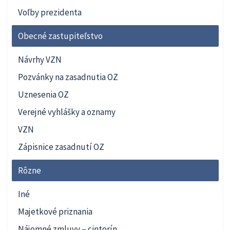
Voľby prezidenta
Obecné zastupiteľstvo
Návrhy VZN
Pozvánky na zasadnutia OZ
Uznesenia OZ
Verejné vyhlášky a oznamy
VZN
Zápisnice zasadnutí OZ
Rôzne
Iné
Majetkové priznania
Nájomné zmluvy – cintorín