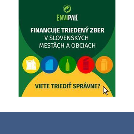
prípady bude riešiť MUDr.Fisch…
5. augusta 2026 12:35
Zajtrajší zvoz odpadu
Vážený občan, zajtra 5. 8. sa bude zvážať komunálny odpad.
4. augusta 2026 15:30
Dnešný zvoz odpadu
Vážený občan, dnes 5. 8. sa zváža komunálny odpad.
5. augusta 2026 05:00
Oznámenie o uložení zásielky - Juraj Sloboda
Na úradnej tabuli je nová výveska. https://dubovce.sk?
p=16556
28. júla 2026 10:49