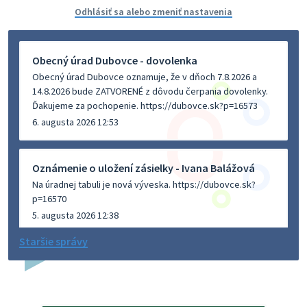
Odhlásiť sa alebo zmeniť nastavenia
Obecný úrad Dubovce - dovolenka
Obecný úrad Dubovce oznamuje, že v dňoch 7.8.2026 a
14.8.2026 bude ZATVORENÉ z dôvodu čerpania dovolenky.
Ďakujeme za pochopenie. https://dubovce.sk?p=16573
6. augusta 2026 12:53
Oznámenie o uložení zásielky - Ivana Balážová
Na úradnej tabuli je nová výveska. https://dubovce.sk?
p=16570
5. augusta 2026 12:38
Staršie správy
Dovolenka - MUDr. Marián Sivoň
Ambulancia pre dospelých - MUDr. Marián Sivoň
Popudinské Močidľany oznamuje, že od 19.8 - 28.8.2026
budeZATVORENÁ z dôvodu čerpania dovolenky. Akútne