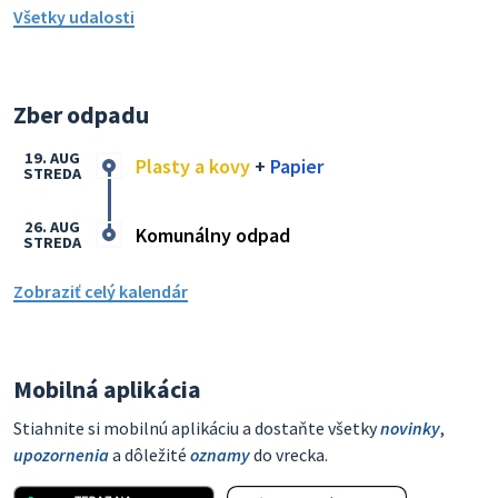
Všetky udalosti
Zber odpadu
19. AUG
Plasty a kovy
+
Papier
STREDA
26. AUG
Komunálny odpad
STREDA
Zobraziť celý kalendár
Mobilná aplikácia
Stiahnite si mobilnú aplikáciu a dostaňte všetky
novinky
,
upozornenia
a dôležité
oznamy
do vrecka.