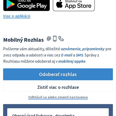
Viac o aplikácii
Mobilný Rozhlas
Pošleme vám aktuality, dôležité
oznámenia
,
pripomienky
pre
zvoz odpadu a udalosti a viac cez
E-mail
a
SMS
. Správy z
Rozhlasu môžete odoberať aj v
mobilnej appke
.
Odoberať rozhlas
Zistiť viac o rozhlase
Odhlásiť sa alebo zmeniť nastavenia
Obecný úrad Dubovce - dovolenka