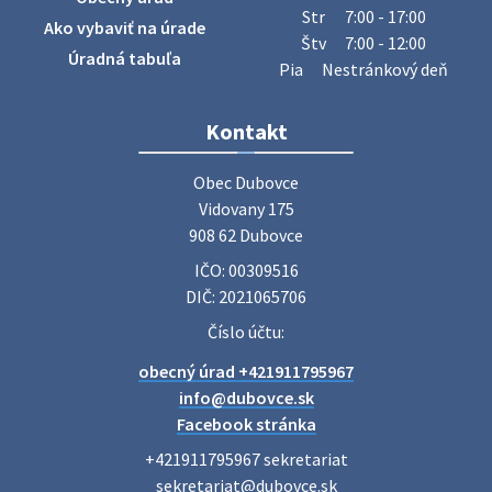
úradu budú od 8.00 hod. prechádzať obcou a zbierať
Str
7:00 - 17:00
Ako vybaviť na úrade
železný odpad …
Štv
7:00 - 12:00
27. júla 2026 06:31
Úradná tabuľa
Pia
Nestránkový deň
Zájazd do Veľkého Medera
Kontakt
Základná organizácia Únie žien Slovenska Dubovce
srdečne pozýva svoje členky, ich rodinných príslušníkov aj
Obec Dubovce

priateľov na jednodňový zájazd na termálne kúpalisko
Vidovany 175

Veľký Meder, ktorý …
908 62 Dubovce
22. júla 2026 09:57
IČO: 00309516
DIČ: 2021065706
Poradne komplexnej pomoci
Číslo účtu:
Poradne komplexnej pomoci ponúkajú bezplatné a
obecný úrad +421911795967
diskrétne komplexné odborné poradenstvo. Tím
odborníkov Vám pomôžte nájsť riešenie v piatich kľúčových
info@dubovce.sk
oblastiach: právo rodina a v…
Facebook stránka
22. júla 2026 07:34
+421911795967 sekretariat

sekretariat@dubovce.sk
