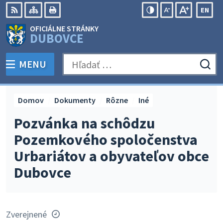
Preskočiť
EN
na
Swit
RSS
Mapa
Tlačiť
Zvýšiť
Zmenšiť
Zväčšiť
OFICIÁLNE STRÁNKY
obsah
lang
kontrast
veľkosť
veľkosť
DUBOVCE
to
písma
písma
Engli
MENU
PREPNÚŤ
Hľadať:
Odo
vyh
for
Domov
Dokumenty
Rôzne
Iné
Pozvánka na schôdzu
Pozemkového spoločenstva
Urbariátov a obyvateľov obce
Dubovce
Zverejnené