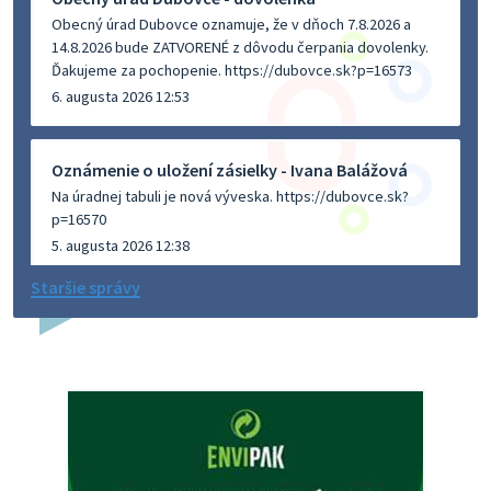
Obecný úrad Dubovce oznamuje, že v dňoch 7.8.2026 a
14.8.2026 bude ZATVORENÉ z dôvodu čerpania dovolenky.
Ďakujeme za pochopenie. https://dubovce.sk?p=16573
6. augusta 2026 12:53
Oznámenie o uložení zásielky - Ivana Balážová
Na úradnej tabuli je nová výveska. https://dubovce.sk?
p=16570
5. augusta 2026 12:38
Staršie správy
Dovolenka - MUDr. Marián Sivoň
Ambulancia pre dospelých - MUDr. Marián Sivoň
Popudinské Močidľany oznamuje, že od 19.8 - 28.8.2026
budeZATVORENÁ z dôvodu čerpania dovolenky. Akútne
prípady bude riešiť MUDr.Fisch…
5. augusta 2026 12:35