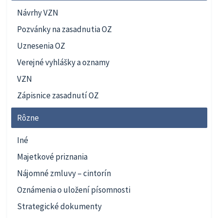
Návrhy VZN
Pozvánky na zasadnutia OZ
Uznesenia OZ
Verejné vyhlášky a oznamy
VZN
Zápisnice zasadnutí OZ
Rôzne
Iné
Majetkové priznania
Nájomné zmluvy – cintorín
Oznámenia o uložení písomnosti
Strategické dokumenty