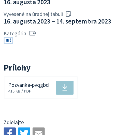
16. augusta 2023
Vyvesené na úradnej tabuli
16. augusta 2023 − 14. septembra 2023
Kategória
INÉ
Prílohy
Pozvanka-pvqgbd
Stiahnuť
415 KB / PDF
súbor
Zdieľajte