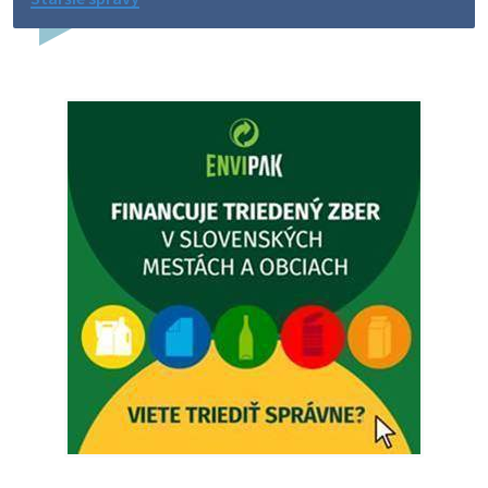
Dovolenka - MUDr. Marián Sivoň
Ambulancia pre dospelých - MUDr. Marián Sivoň
Popudinské Močidľany oznamuje, že od 19.8 - 28.8.2026
budeZATVORENÁ z dôvodu čerpania dovolenky. Akútne
prípady bude riešiť MUDr.Fisch…
5. augusta 2026 12:35
Zajtrajší zvoz odpadu
Vážený občan, zajtra 5. 8. sa bude zvážať komunálny odpad.
4. augusta 2026 15:30
Dnešný zvoz odpadu
Vážený občan, dnes 5. 8. sa zváža komunálny odpad.
5. augusta 2026 05:00
Oznámenie o uložení zásielky - Juraj Sloboda