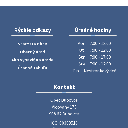
Na úradnej tabuli je nová výveska. https://dubovce.sk?
p=16556
28. júla 2026 10:49
Rýchle odkazy
Úradné hodiny
ZBER ŽELEZA
Obecný úrad oznamuje občanom, že v stredu 29. júla 2026
Pon
7:00 - 12:00
Starosta obce
sa v našej obci uskutoční zber železa. Pracovníci Obecného
Ut
7:00 - 12:00
Obecný úrad
úradu budú od 8.00 hod. prechádzať obcou a zbierať
Str
7:00 - 17:00
Ako vybaviť na úrade
železný odpad …
Štv
7:00 - 12:00
27. júla 2026 06:31
Úradná tabuľa
Pia
Nestránkový deň
Zájazd do Veľkého Medera
Kontakt
Základná organizácia Únie žien Slovenska Dubovce
srdečne pozýva svoje členky, ich rodinných príslušníkov aj
Obec Dubovce

priateľov na jednodňový zájazd na termálne kúpalisko
Vidovany 175

Veľký Meder, ktorý …
908 62 Dubovce
22. júla 2026 09:57
IČO: 00309516