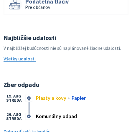
Podateľňa tlačív
Pre občanov
Najbližšie udalosti
V najbližšej budúcnosti nie sú naplánované žiadne udalosti.
Všetky udalosti
Zber odpadu
19. AUG
Plasty a kovy
+
Papier
STREDA
26. AUG
Komunálny odpad
STREDA
Zobraziť celý kalendár