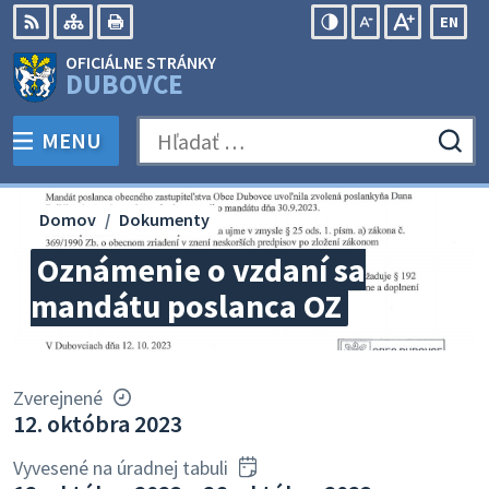
Preskočiť
EN
na
Swit
RSS
Mapa
Tlačiť
Zvýšiť
Zmenšiť
Zväčšiť
OFICIÁLNE STRÁNKY
obsah
lang
kontrast
veľkosť
veľkosť
DUBOVCE
to
písma
písma
Engli
MENU
PREPNÚŤ
Hľadať:
Odo
vyh
for
Domov
Dokumenty
Oznámenie o vzdaní sa
mandátu poslanca OZ
Zverejnené
12. októbra 2023
Vyvesené na úradnej tabuli