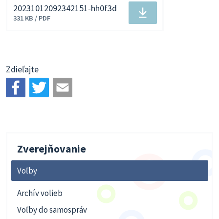
20231012092342151-hh0f3d
Stiahnuť
331 KB / PDF
súbor
Zdieľajte
Zverejňovanie
Voľby
Archív volieb
Voľby do samospráv