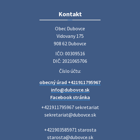
Zájazd do Veľkého Medera
Kontakt
Základná organizácia Únie žien Slovenska Dubovce
srdečne pozýva svoje členky, ich rodinných príslušníkov aj
Obec Dubovce

priateľov na jednodňový zájazd na termálne kúpalisko
Vidovany 175

Veľký Meder, ktorý …
908 62 Dubovce
22. júla 2026 09:57
IČO: 00309516
DIČ: 2021065706
Poradne komplexnej pomoci
Číslo účtu:
Poradne komplexnej pomoci ponúkajú bezplatné a
obecný úrad +421911795967
diskrétne komplexné odborné poradenstvo. Tím
odborníkov Vám pomôžte nájsť riešenie v piatich kľúčových
info@dubovce.sk
oblastiach: právo rodina a v…
Facebook stránka
22. júla 2026 07:34
+421911795967 sekretariat

sekretariat@dubovce.sk

Voľby do orgánov samosprávnych krajov 2026 -
+421903585971 starosta

inf…
starosta@dubovce.sk

Voľby do orgánov samosprávnych krajov 2026 V obci