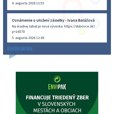
6. augusta 2026 12:53
Oznámenie o uložení zásielky - Ivana Balážová
Na úradnej tabuli je nová výveska. https://dubovce.sk?
p=16570
5. augusta 2026 12:38
Staršie správy
Dovolenka - MUDr. Marián Sivoň
Ambulancia pre dospelých - MUDr. Marián Sivoň
Popudinské Močidľany oznamuje, že od 19.8 - 28.8.2026
budeZATVORENÁ z dôvodu čerpania dovolenky. Akútne
prípady bude riešiť MUDr.Fisch…
5. augusta 2026 12:35
Zajtrajší zvoz odpadu
Vážený občan, zajtra 5. 8. sa bude zvážať komunálny odpad.
4. augusta 2026 15:30