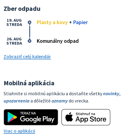
Zber odpadu
19. AUG
Plasty a kovy
+
Papier
STREDA
26. AUG
Komunálny odpad
STREDA
Zobraziť celý kalendár
Mobilná aplikácia
Stiahnite si mobilnú aplikáciu a dostaňte všetky
novinky
,
upozornenia
a dôležité
oznamy
do vrecka.
Viac o aplikácii