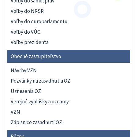
Voľby do samospráv
Voľby do NRSR
Voľby do europarlamentu
Voľby do VÚC
Voľby prezidenta
Obecné zastupiteľstvo
Návrhy VZN
Pozvánky na zasadnutia OZ
Uznesenia OZ
Verejné vyhlášky a oznamy
VZN
Zápisnice zasadnutí OZ
Rôzne