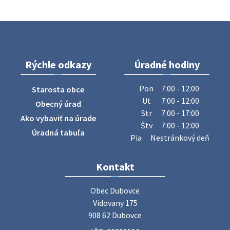
Oznámenie o uložení zásielky - Juraj Sloboda
Na úradnej tabuli je nová výveska. https://dubovce.sk?
p=16556
28. júla 2026 10:49
Rýchle odkazy
Úradné hodiny
ZBER ŽELEZA
Obecný úrad oznamuje občanom, že v stredu 29. júla 2026
Pon
7:00 - 12:00
Starosta obce
sa v našej obci uskutoční zber železa. Pracovníci Obecného
Ut
7:00 - 12:00
Obecný úrad
úradu budú od 8.00 hod. prechádzať obcou a zbierať
Str
7:00 - 17:00
Ako vybaviť na úrade
železný odpad …
Štv
7:00 - 12:00
27. júla 2026 06:31
Úradná tabuľa
Pia
Nestránkový deň
Zájazd do Veľkého Medera
Kontakt
Základná organizácia Únie žien Slovenska Dubovce
srdečne pozýva svoje členky, ich rodinných príslušníkov aj
Obec Dubovce

priateľov na jednodňový zájazd na termálne kúpalisko
Vidovany 175

Veľký Meder, ktorý …
908 62 Dubovce
22. júla 2026 09:57