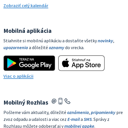
Zobraziť celý kalendár
Mobilná aplikácia
Stiahnite si mobilnú aplikáciu a dostaňte všetky
novinky
,
upozornenia
a dôležité
oznamy
do vrecka.
Viac o aplikácii
Mobilný Rozhlas
Pošleme vám aktuality, dôležité
oznámenia
,
pripomienky
pre
zvoz odpadu a udalosti a viac cez
E-mail
a
SMS
. Správy z
Rozhlasu môžete odoberať aj v
mobilnej appke
.