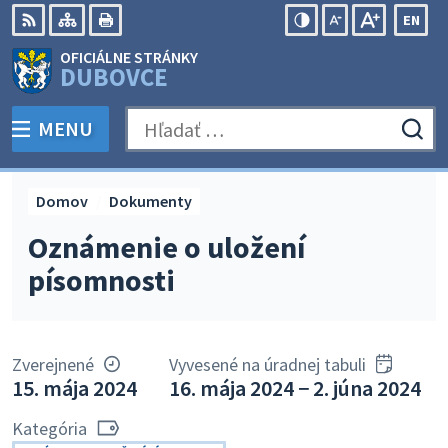
Preskočiť
EN
na
Swit
RSS
Mapa
Tlačiť
Zvýšiť
Zmenšiť
Zväčšiť
OFICIÁLNE STRÁNKY
obsah
lang
kontrast
veľkosť
veľkosť
DUBOVCE
to
písma
písma
Engli
MENU
PREPNÚŤ
Hľadať:
Odo
vyh
for
Domov
Dokumenty
Oznámenie o uložení
písomnosti
Zverejnené
Vyvesené na úradnej tabuli
15. mája 2024
16. mája 2024 − 2. júna 2024
Kategória