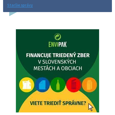
Staršie správy
Dovolenka - MUDr. Marián Sivoň
Ambulancia pre dospelých - MUDr. Marián Sivoň
Popudinské Močidľany oznamuje, že od 19.8 - 28.8.2026
budeZATVORENÁ z dôvodu čerpania dovolenky. Akútne
prípady bude riešiť MUDr.Fisch…
5. augusta 2026 12:35
Zajtrajší zvoz odpadu
Vážený občan, zajtra 5. 8. sa bude zvážať komunálny odpad.
4. augusta 2026 15:30
Dnešný zvoz odpadu
Vážený občan, dnes 5. 8. sa zváža komunálny odpad.
5. augusta 2026 05:00