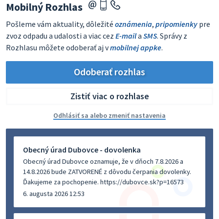
Mobilný Rozhlas
Pošleme vám aktuality, dôležité
oznámenia
,
pripomienky
pre
zvoz odpadu a udalosti a viac cez
E-mail
a
SMS
. Správy z
Rozhlasu môžete odoberať aj v
mobilnej appke
.
Odoberať rozhlas
Zistiť viac o rozhlase
Odhlásiť sa alebo zmeniť nastavenia
Obecný úrad Dubovce - dovolenka
Obecný úrad Dubovce oznamuje, že v dňoch 7.8.2026 a
14.8.2026 bude ZATVORENÉ z dôvodu čerpania dovolenky.
Ďakujeme za pochopenie. https://dubovce.sk?p=16573
6. augusta 2026 12:53