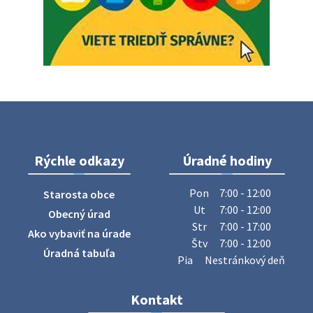
Vážený občan, dnes 5. 8. sa zváža komunálny odpad.
5. augusta 2026 05:00
Oznámenie o uložení zásielky - Juraj Sloboda
Na úradnej tabuli je nová výveska. https://dubovce.sk?
p=16556
28. júla 2026 10:49
Rýchle odkazy
Úradné hodiny
ZBER ŽELEZA
Obecný úrad oznamuje občanom, že v stredu 29. júla 2026
Pon
7:00 - 12:00
Starosta obce
sa v našej obci uskutoční zber železa. Pracovníci Obecného
Ut
7:00 - 12:00
Obecný úrad
úradu budú od 8.00 hod. prechádzať obcou a zbierať
Str
7:00 - 17:00
Ako vybaviť na úrade
železný odpad …
Štv
7:00 - 12:00
27. júla 2026 06:31
Úradná tabuľa
Pia
Nestránkový deň
Zájazd do Veľkého Medera
Kontakt