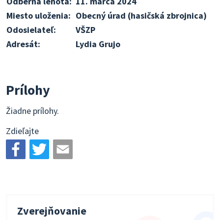
Odberná lehota:
11. marca 2024
Miesto uloženia:
Obecný úrad (hasičská zbrojnica)
Odosielateľ:
VŠZP
Adresát:
Lydia Grujo
Prílohy
Žiadne prílohy.
Zdieľajte
Zverejňovanie