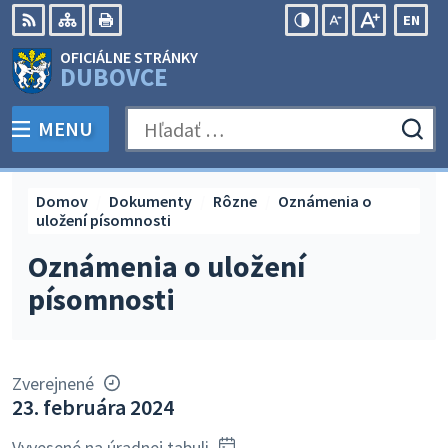
Preskočiť
EN
na
Swit
RSS
Mapa
Tlačiť
Zvýšiť
Zmenšiť
Zväčšiť
OFICIÁLNE STRÁNKY
obsah
lang
kontrast
veľkosť
veľkosť
DUBOVCE
to
písma
písma
Engli
MENU
PREPNÚŤ
Hľadať:
Odo
vyh
for
Domov
Dokumenty
Rôzne
Oznámenia o
uložení písomnosti
Oznámenia o uložení
písomnosti
Zverejnené
23. februára 2024
Vyvesené na úradnej tabuli