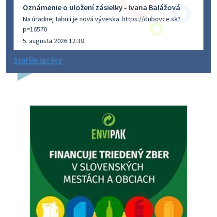
Oznámenie o uložení zásielky - Ivana Balážová
Na úradnej tabuli je nová výveska. https://dubovce.sk?
p=16570
5. augusta 2026 12:38
Staršie správy
Dovolenka - MUDr. Marián Sivoň
Ambulancia pre dospelých - MUDr. Marián Sivoň
Popudinské Močidľany oznamuje, že od 19.8 - 28.8.2026
budeZATVORENÁ z dôvodu čerpania dovolenky. Akútne
prípady bude riešiť MUDr.Fisch…
5. augusta 2026 12:35
Zajtrajší zvoz odpadu
Vážený občan, zajtra 5. 8. sa bude zvážať komunálny odpad.
4. augusta 2026 15:30
Dnešný zvoz odpadu