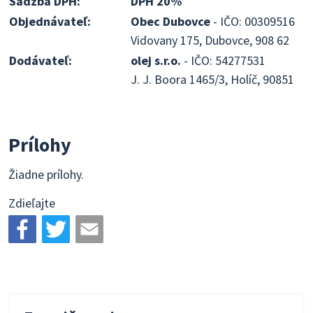
Sadzba DPH:
DPH 20%
Objednávateľ:
Obec Dubovce
- IČO: 00309516
Vidovany 175, Dubovce, 908 62
Dodávateľ:
olej s.r.o.
- IČO: 54277531
J. J. Boora 1465/3, Holíč, 90851
Prílohy
Žiadne prílohy.
Zdieľajte