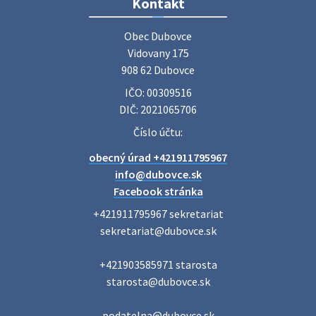
Zájazd do Veľkého Medera
Kontakt
Základná organizácia Únie žien Slovenska Dubovce
srdečne pozýva svoje členky, ich rodinných príslušníkov aj
Obec Dubovce

priateľov na jednodňový zájazd na termálne kúpalisko
Vidovany 175

Veľký Meder, ktorý …
908 62 Dubovce
22. júla 2026 09:57
IČO: 00309516
DIČ: 2021065706
Poradne komplexnej pomoci
Číslo účtu:
Poradne komplexnej pomoci ponúkajú bezplatné a
obecný úrad +421911795967
diskrétne komplexné odborné poradenstvo. Tím
odborníkov Vám pomôžte nájsť riešenie v piatich kľúčových
info@dubovce.sk
oblastiach: právo rodina a v…
Facebook stránka
22. júla 2026 07:34
+421911795967 sekretariat

sekretariat@dubovce.sk

Voľby do orgánov samosprávnych krajov 2026 -
+421903585971 starosta

inf…
starosta@dubovce.sk

Voľby do orgánov samosprávnych krajov 2026 V obci
Dubovce je utvorený 1 volebný okrsok. Sídlo volebnej
miestnosti je na adrese: Vidovany 175, 908 62 Dubovce –
podatelna@dubovce.sk