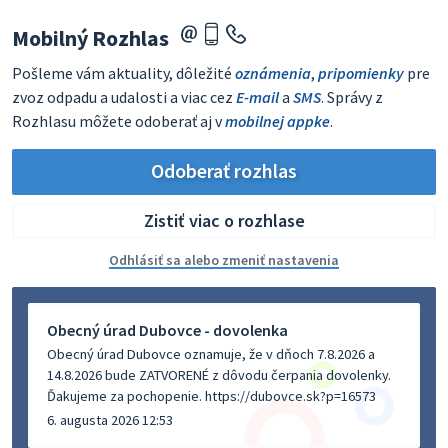
Mobilný Rozhlas
Pošleme vám aktuality, dôležité
oznámenia
,
pripomienky
pre
zvoz odpadu a udalosti a viac cez
E-mail
a
SMS
. Správy z
Rozhlasu môžete odoberať aj v
mobilnej appke
.
Odoberať rozhlas
Zistiť viac o rozhlase
Odhlásiť sa alebo zmeniť nastavenia
Obecný úrad Dubovce - dovolenka
Obecný úrad Dubovce oznamuje, že v dňoch 7.8.2026 a
14.8.2026 bude ZATVORENÉ z dôvodu čerpania dovolenky.
Ďakujeme za pochopenie. https://dubovce.sk?p=16573
6. augusta 2026 12:53