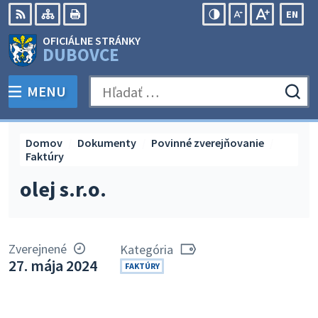
Preskočiť
EN
na
Swit
RSS
Mapa
Tlačiť
Zvýšiť
Zmenšiť
Zväčšiť
OFICIÁLNE STRÁNKY
obsah
lang
kontrast
veľkosť
veľkosť
DUBOVCE
to
písma
písma
Engli
MENU
PREPNÚŤ
Hľadať:
Odo
vyh
for
Domov
Dokumenty
Povinné zverejňovanie
Faktúry
olej s.r.o.
Zverejnené
Kategória
27. mája 2024
FAKTÚRY