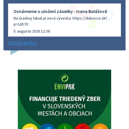
Oznámenie o uložení zásielky - Ivana Balážová
Na úradnej tabuli je nová výveska. https://dubovce.sk?
p=16570
5. augusta 2026 12:38
Staršie správy
Dovolenka - MUDr. Marián Sivoň
Ambulancia pre dospelých - MUDr. Marián Sivoň
Popudinské Močidľany oznamuje, že od 19.8 - 28.8.2026
budeZATVORENÁ z dôvodu čerpania dovolenky. Akútne
prípady bude riešiť MUDr.Fisch…
5. augusta 2026 12:35
Zajtrajší zvoz odpadu
Vážený občan, zajtra 5. 8. sa bude zvážať komunálny odpad.
4. augusta 2026 15:30