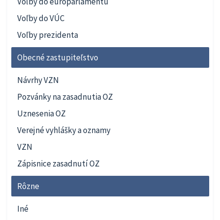
Voľby do europarlamentu
Voľby do VÚC
Voľby prezidenta
Obecné zastupiteľstvo
Návrhy VZN
Pozvánky na zasadnutia OZ
Uznesenia OZ
Verejné vyhlášky a oznamy
VZN
Zápisnice zasadnutí OZ
Rôzne
Iné