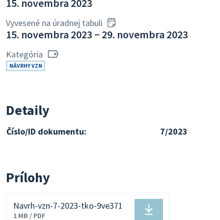
15. novembra 2023
Vyvesené na úradnej tabuli
15. novembra 2023 − 29. novembra 2023
Kategória
NÁVRHY VZN
Detaily
Číslo/ID dokumentu:
7/2023
Prílohy
Navrh-vzn-7-2023-tko-9ve371
Stiahnuť
1 MB / PDF