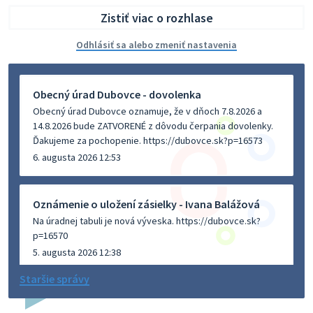
Zistiť viac o rozhlase
Odhlásiť sa alebo zmeniť nastavenia
Obecný úrad Dubovce - dovolenka
Obecný úrad Dubovce oznamuje, že v dňoch 7.8.2026 a
14.8.2026 bude ZATVORENÉ z dôvodu čerpania dovolenky.
Ďakujeme za pochopenie. https://dubovce.sk?p=16573
6. augusta 2026 12:53
Oznámenie o uložení zásielky - Ivana Balážová
Na úradnej tabuli je nová výveska. https://dubovce.sk?
p=16570
5. augusta 2026 12:38
Staršie správy
Dovolenka - MUDr. Marián Sivoň