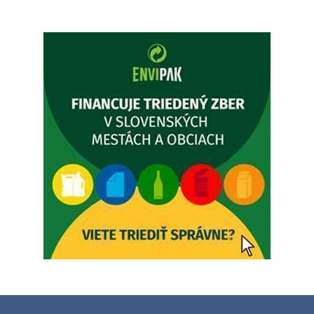
Ambulancia pre dospelých - MUDr. Marián Sivoň
Popudinské Močidľany oznamuje, že od 19.8 - 28.8.2026
budeZATVORENÁ z dôvodu čerpania dovolenky. Akútne
prípady bude riešiť MUDr.Fisch…
5. augusta 2026 12:35
Zajtrajší zvoz odpadu
Vážený občan, zajtra 5. 8. sa bude zvážať komunálny odpad.
4. augusta 2026 15:30
Dnešný zvoz odpadu
Vážený občan, dnes 5. 8. sa zváža komunálny odpad.
5. augusta 2026 05:00
Oznámenie o uložení zásielky - Juraj Sloboda
Na úradnej tabuli je nová výveska. https://dubovce.sk?
p=16556