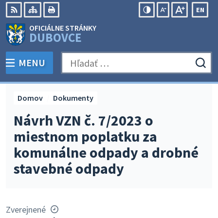
Preskočiť
EN
na
Swit
RSS
Mapa
Tlačiť
Zvýšiť
Zmenšiť
Zväčšiť
OFICIÁLNE STRÁNKY
obsah
lang
kontrast
veľkosť
veľkosť
DUBOVCE
to
písma
písma
Engli
MENU
PREPNÚŤ
Hľadať:
Odo
vyh
for
Domov
Dokumenty
Návrh VZN č. 7/2023 o
miestnom poplatku za
komunálne odpady a drobné
stavebné odpady
Zverejnené