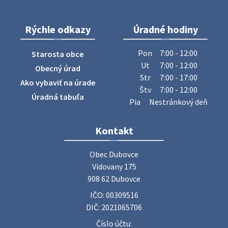
28. júla 2026 10:49
Rýchle odkazy
Úradné hodiny
ZBER ŽELEZA
Obecný úrad oznamuje občanom, že v stredu 29. júla 2026
Pon
7:00 - 12:00
Starosta obce
sa v našej obci uskutoční zber železa. Pracovníci Obecného
Ut
7:00 - 12:00
Obecný úrad
úradu budú od 8.00 hod. prechádzať obcou a zbierať
Str
7:00 - 17:00
Ako vybaviť na úrade
železný odpad …
Štv
7:00 - 12:00
27. júla 2026 06:31
Úradná tabuľa
Pia
Nestránkový deň
Zájazd do Veľkého Medera
Kontakt
Základná organizácia Únie žien Slovenska Dubovce
srdečne pozýva svoje členky, ich rodinných príslušníkov aj
Obec Dubovce

priateľov na jednodňový zájazd na termálne kúpalisko
Vidovany 175

Veľký Meder, ktorý …
908 62 Dubovce
22. júla 2026 09:57
IČO: 00309516
DIČ: 2021065706
Poradne komplexnej pomoci
Číslo účtu: