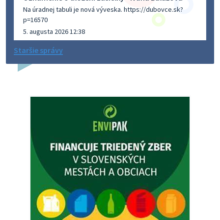
Na úradnej tabuli je nová výveska. https://dubovce.sk?
p=16570
5. augusta 2026 12:38
Staršie správy
Dovolenka - MUDr. Marián Sivoň
Ambulancia pre dospelých - MUDr. Marián Sivoň
Popudinské Močidľany oznamuje, že od 19.8 - 28.8.2026
budeZATVORENÁ z dôvodu čerpania dovolenky. Akútne
prípady bude riešiť MUDr.Fisch…
5. augusta 2026 12:35
Zajtrajší zvoz odpadu
Vážený občan, zajtra 5. 8. sa bude zvážať komunálny odpad.
4. augusta 2026 15:30
Dnešný zvoz odpadu
Vážený občan, dnes 5. 8. sa zváža komunálny odpad.