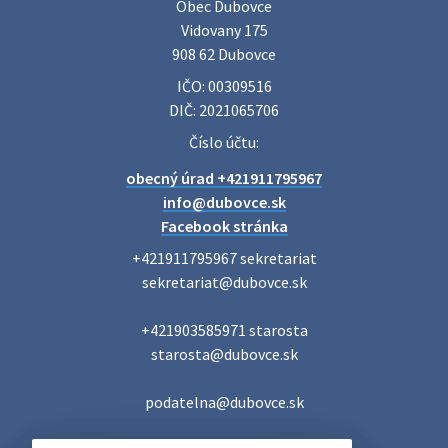
srdečne pozýva svoje členky, ich rodinných príslušníkov aj
Obec Dubovce

priateľov na jednodňový zájazd na termálne kúpalisko
Vidovany 175

Veľký Meder, ktorý …
908 62 Dubovce
22. júla 2026 09:57
IČO: 00309516
DIČ: 2021065706
Poradne komplexnej pomoci
Číslo účtu:
Poradne komplexnej pomoci ponúkajú bezplatné a
obecný úrad +421911795967
diskrétne komplexné odborné poradenstvo. Tím
odborníkov Vám pomôžte nájsť riešenie v piatich kľúčových
info@dubovce.sk
oblastiach: právo rodina a v…
Facebook stránka
22. júla 2026 07:34
+421911795967 sekretariat

sekretariat@dubovce.sk

Voľby do orgánov samosprávnych krajov 2026 -
+421903585971 starosta

inf…
starosta@dubovce.sk

Voľby do orgánov samosprávnych krajov 2026 V obci
Dubovce je utvorený 1 volebný okrsok. Sídlo volebnej
miestnosti je na adrese: Vidovany 175, 908 62 Dubovce –
podatelna@dubovce.sk
obecný úrad Zapisovat…
22. júla 2026 07:23