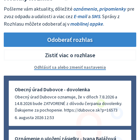
Pošleme vám aktuality, dôležité
oznámenia
,
pripomienky
pre
zvoz odpadu a udalosti a viac cez
E-mail
a
SMS
. Správy z
Rozhlasu môžete odoberať aj v
mobilnej appke
.
Odoberať rozhlas
Zistiť viac o rozhlase
Odhlásiť sa alebo zmeniť nastavenia
Obecný úrad Dubovce - dovolenka
Obecný úrad Dubovce oznamuje, že v dňoch 7.8.2026 a
14.8.2026 bude ZATVORENÉ z dôvodu čerpania dovolenky.
Ďakujeme za pochopenie. https://dubovce.sk?p=16573
6. augusta 2026 12:53
Oznámenie o uložení zásielky - Ivana Balážová