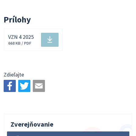
Prílohy
VZN 4 2025
Stiahnuť
668 KB / PDF
súbor
Zdieľajte
Zverejňovanie