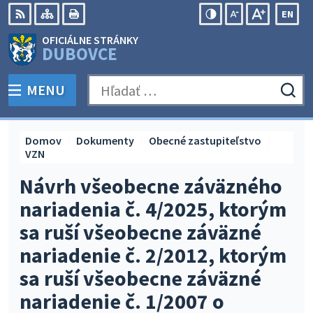
Preskočiť
EN
na
Swit
RSS
Mapa
Tlačiť
Zvýšiť
Zmenšiť
Zväčšiť
OFICIÁLNE STRÁNKY
obsah
lang
kontrast
veľkosť
veľkosť
DUBOVCE
to
písma
písma
Engli
MENU
PREPNÚŤ
Hľadať:
Odo
vyh
for
Domov
Dokumenty
Obecné zastupiteľstvo
VZN
Návrh všeobecne záväzného
nariadenia č. 4/2025, ktorým
sa ruší všeobecne záväzné
nariadenie č. 2/2012, ktorým
sa ruší všeobecne záväzné
nariadenie č. 1/2007 o