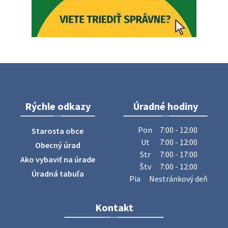
5. augusta 2026 05:00
Oznámenie o uložení zásielky - Juraj Sloboda
Na úradnej tabuli je nová výveska. https://dubovce.sk?
p=16556
28. júla 2026 10:49
Rýchle odkazy
Úradné hodiny
ZBER ŽELEZA
Obecný úrad oznamuje občanom, že v stredu 29. júla 2026
Pon
7:00 - 12:00
Starosta obce
sa v našej obci uskutoční zber železa. Pracovníci Obecného
Ut
7:00 - 12:00
Obecný úrad
úradu budú od 8.00 hod. prechádzať obcou a zbierať
Str
7:00 - 17:00
Ako vybaviť na úrade
železný odpad …
Štv
7:00 - 12:00
27. júla 2026 06:31
Úradná tabuľa
Pia
Nestránkový deň
Zájazd do Veľkého Medera
Kontakt
Základná organizácia Únie žien Slovenska Dubovce