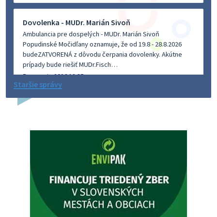
Dovolenka - MUDr. Marián Sivoň
Ambulancia pre dospelých - MUDr. Marián Sivoň
Popudinské Močidľany oznamuje, že od 19.8 - 28.8.2026
budeZATVORENÁ z dôvodu čerpania dovolenky. Akútne
prípady bude riešiť MUDr.Fisch…
5. augusta 2026 12:35
Staršie správy
Zajtrajší zvoz odpadu
Vážený občan, zajtra 5. 8. sa bude zvážať komunálny odpad.
4. augusta 2026 15:30
Dnešný zvoz odpadu
Vážený občan, dnes 5. 8. sa zváža komunálny odpad.
5. augusta 2026 05:00