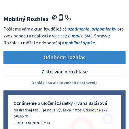
Mobilný Rozhlas
Pošleme vám aktuality, dôležité
oznámenia
,
pripomienky
pre
zvoz odpadu a udalosti a viac cez
E-mail
a
SMS
. Správy z
Rozhlasu môžete odoberať aj v
mobilnej appke
.
Odoberať rozhlas
Zistiť viac o rozhlase
Odhlásiť sa alebo zmeniť nastavenia
Oznámenie o uložení zásielky - Ivana Balážová
Na úradnej tabuli je nová výveska. https://dubovce.sk?
p=16570
5. augusta 2026 12:38