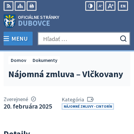
Preskočiť
EN
na
Swit
RSS
Mapa
Tlačiť
Zvýšiť
Zmenšiť
Zväčšiť
OFICIÁLNE STRÁNKY
obsah
lang
kontrast
veľkosť
veľkosť
DUBOVCE
to
písma
písma
Engli
MENU
PREPNÚŤ
Hľadať:
Odo
vyh
for
Domov
Dokumenty
Nájomná zmluva – Vlčkovany
Zverejnené
Kategória
20. februára 2025
NÁJOMNÉ ZMLUVY - CINTORÍN
Detaily