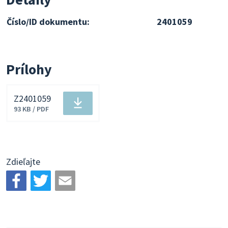
Číslo/ID dokumentu:
2401059
Prílohy
Z2401059
Stiahnuť
93 KB / PDF
súbor
Zdieľajte