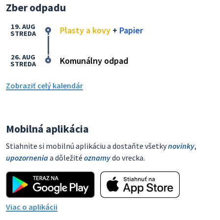
Zber odpadu
19. AUG
Plasty a kovy
+
Papier
STREDA
26. AUG
Komunálny odpad
STREDA
Zobraziť celý kalendár
Mobilná aplikácia
Stiahnite si mobilnú aplikáciu a dostaňte všetky
novinky
,
upozornenia
a dôležité
oznamy
do vrecka.
Viac o aplikácii