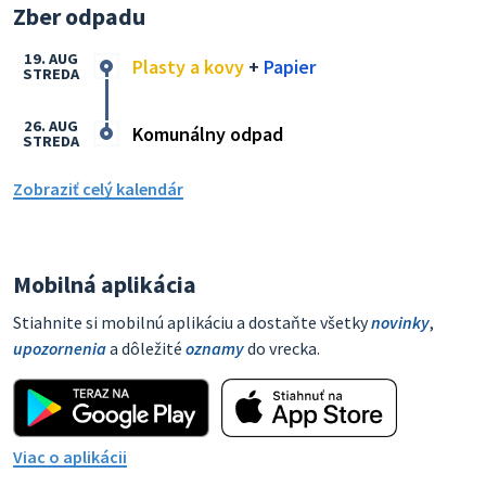
Zber odpadu
19. AUG
Plasty a kovy
+
Papier
STREDA
26. AUG
Komunálny odpad
STREDA
Zobraziť celý kalendár
Mobilná aplikácia
Stiahnite si mobilnú aplikáciu a dostaňte všetky
novinky
,
upozornenia
a dôležité
oznamy
do vrecka.
Viac o aplikácii