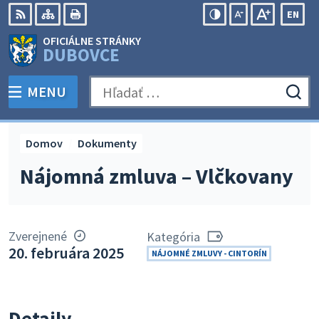
Preskočiť
EN
na
Swit
RSS
Mapa
Tlačiť
Zvýšiť
Zmenšiť
Zväčšiť
OFICIÁLNE STRÁNKY
obsah
lang
kontrast
veľkosť
veľkosť
DUBOVCE
to
písma
písma
Engli
MENU
PREPNÚŤ
Hľadať:
Odo
vyh
for
Domov
Dokumenty
Nájomná zmluva – Vlčkovany
Zverejnené
Kategória
20. februára 2025
NÁJOMNÉ ZMLUVY - CINTORÍN
Detaily