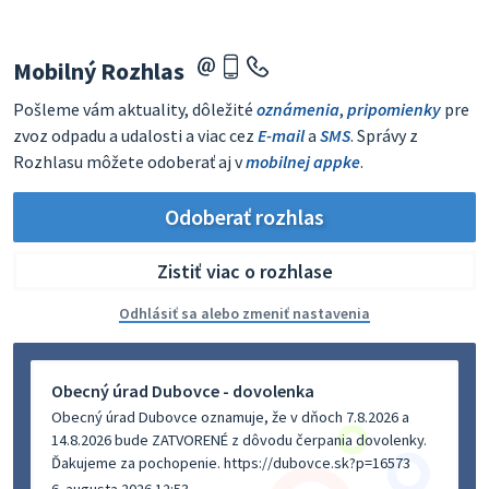
Mobilný Rozhlas
Pošleme vám aktuality, dôležité
oznámenia
,
pripomienky
pre
zvoz odpadu a udalosti a viac cez
E-mail
a
SMS
. Správy z
Rozhlasu môžete odoberať aj v
mobilnej appke
.
Odoberať rozhlas
Zistiť viac o rozhlase
Odhlásiť sa alebo zmeniť nastavenia
Obecný úrad Dubovce - dovolenka
Obecný úrad Dubovce oznamuje, že v dňoch 7.8.2026 a
14.8.2026 bude ZATVORENÉ z dôvodu čerpania dovolenky.
Ďakujeme za pochopenie. https://dubovce.sk?p=16573
6. augusta 2026 12:53