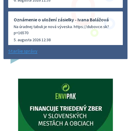
Oznámenie o uložení zásielky - Ivana Balážová
Na úradnej tabuli je nová výveska. https://dubovce.sk?
p=16570
5. augusta 2026 12:38
Staršie správy
Dovolenka - MUDr. Marián Sivoň
Ambulancia pre dospelých - MUDr. Marián Sivoň
Popudinské Močidľany oznamuje, že od 19.8 - 28.8.2026
budeZATVORENÁ z dôvodu čerpania dovolenky. Akútne
prípady bude riešiť MUDr.Fisch…
5. augusta 2026 12:35
Zajtrajší zvoz odpadu
Vážený občan, zajtra 5. 8. sa bude zvážať komunálny odpad.
4. augusta 2026 15:30