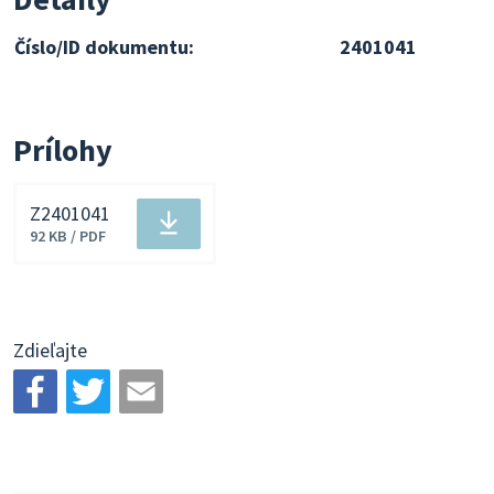
Číslo/ID dokumentu:
2401041
Prílohy
Z2401041
Stiahnuť
92 KB / PDF
súbor
Zdieľajte