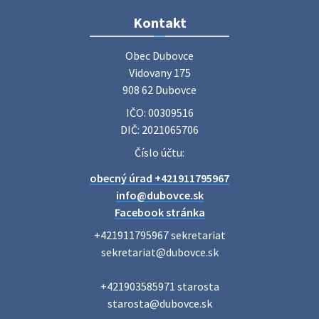
Zájazd do Veľkého Medera
Kontakt
Základná organizácia Únie žien Slovenska Dubovce
srdečne pozýva svoje členky, ich rodinných príslušníkov aj
Obec Dubovce

priateľov na jednodňový zájazd na termálne kúpalisko
Vidovany 175

Veľký Meder, ktorý …
908 62 Dubovce
22. júla 2026 09:57
IČO: 00309516
DIČ: 2021065706
Poradne komplexnej pomoci
Číslo účtu:
Poradne komplexnej pomoci ponúkajú bezplatné a
obecný úrad +421911795967
diskrétne komplexné odborné poradenstvo. Tím
odborníkov Vám pomôžte nájsť riešenie v piatich kľúčových
info@dubovce.sk
oblastiach: právo rodina a v…
Facebook stránka
22. júla 2026 07:34
+421911795967 sekretariat

sekretariat@dubovce.sk

Voľby do orgánov samosprávnych krajov 2026 -
+421903585971 starosta

inf…
starosta@dubovce.sk

Voľby do orgánov samosprávnych krajov 2026 V obci