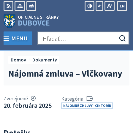
Preskočiť
EN
na
Swit
RSS
Mapa
Tlačiť
Zvýšiť
Zmenšiť
Zväčšiť
OFICIÁLNE STRÁNKY
obsah
lang
kontrast
veľkosť
veľkosť
DUBOVCE
to
písma
písma
Engli
MENU
PREPNÚŤ
Hľadať:
Odo
vyh
for
Domov
Dokumenty
Nájomná zmluva – Vlčkovany
Zverejnené
Kategória
20. februára 2025
NÁJOMNÉ ZMLUVY - CINTORÍN
Detaily