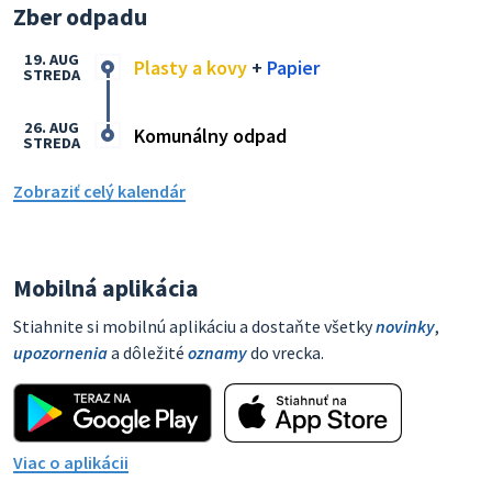
Zber odpadu
19. AUG
Plasty a kovy
+
Papier
STREDA
26. AUG
Komunálny odpad
STREDA
Zobraziť celý kalendár
Mobilná aplikácia
Stiahnite si mobilnú aplikáciu a dostaňte všetky
novinky
,
upozornenia
a dôležité
oznamy
do vrecka.
Viac o aplikácii