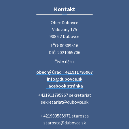
Zájazd do Veľkého Medera
Kontakt
Základná organizácia Únie žien Slovenska Dubovce
srdečne pozýva svoje členky, ich rodinných príslušníkov aj
Obec Dubovce

priateľov na jednodňový zájazd na termálne kúpalisko
Vidovany 175

Veľký Meder, ktorý …
908 62 Dubovce
22. júla 2026 09:57
IČO: 00309516
DIČ: 2021065706
Poradne komplexnej pomoci
Číslo účtu:
Poradne komplexnej pomoci ponúkajú bezplatné a
obecný úrad +421911795967
diskrétne komplexné odborné poradenstvo. Tím
odborníkov Vám pomôžte nájsť riešenie v piatich kľúčových
info@dubovce.sk
oblastiach: právo rodina a v…
Facebook stránka
22. júla 2026 07:34
+421911795967 sekretariat

sekretariat@dubovce.sk

Voľby do orgánov samosprávnych krajov 2026 -
+421903585971 starosta

inf…
starosta@dubovce.sk

Voľby do orgánov samosprávnych krajov 2026 V obci