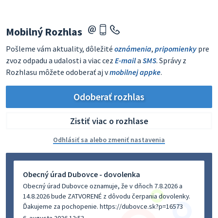
Mobilný Rozhlas
Pošleme vám aktuality, dôležité
oznámenia
,
pripomienky
pre
zvoz odpadu a udalosti a viac cez
E-mail
a
SMS
. Správy z
Rozhlasu môžete odoberať aj v
mobilnej appke
.
Odoberať rozhlas
Zistiť viac o rozhlase
Odhlásiť sa alebo zmeniť nastavenia
Obecný úrad Dubovce - dovolenka
Obecný úrad Dubovce oznamuje, že v dňoch 7.8.2026 a
14.8.2026 bude ZATVORENÉ z dôvodu čerpania dovolenky.
Ďakujeme za pochopenie. https://dubovce.sk?p=16573
6. augusta 2026 12:53