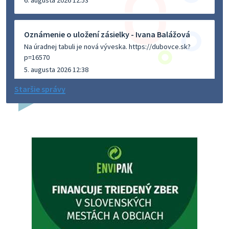
Oznámenie o uložení zásielky - Ivana Balážová
Na úradnej tabuli je nová výveska. https://dubovce.sk?
p=16570
5. augusta 2026 12:38
Staršie správy
Dovolenka - MUDr. Marián Sivoň
Ambulancia pre dospelých - MUDr. Marián Sivoň
Popudinské Močidľany oznamuje, že od 19.8 - 28.8.2026
budeZATVORENÁ z dôvodu čerpania dovolenky. Akútne
prípady bude riešiť MUDr.Fisch…
5. augusta 2026 12:35
Zajtrajší zvoz odpadu
Vážený občan, zajtra 5. 8. sa bude zvážať komunálny odpad.
4. augusta 2026 15:30