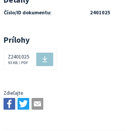
Číslo/ID dokumentu:
2401025
Prílohy
Z2401025
Stiahnuť
93 KB / PDF
súbor
Zdieľajte