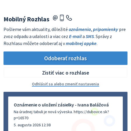
Mobilný Rozhlas
Pošleme vám aktuality, dôležité
oznámenia
,
pripomienky
pre
zvoz odpadu a udalosti a viac cez
E-mail
a
SMS
. Správy z
Rozhlasu môžete odoberať aj v
mobilnej appke
.
Odoberať rozhlas
Zistiť viac o rozhlase
Odhlásiť sa alebo zmeniť nastavenia
Oznámenie o uložení zásielky - Ivana Balážová
Na úradnej tabuli je nová výveska. https://dubovce.sk?
p=16570
5. augusta 2026 12:38