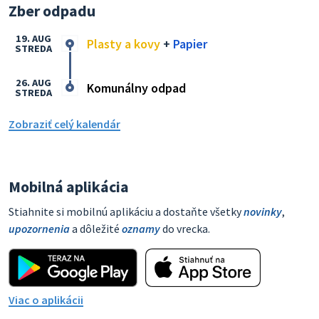
Zber odpadu
19. AUG
Plasty a kovy
+
Papier
STREDA
26. AUG
Komunálny odpad
STREDA
Zobraziť celý kalendár
Mobilná aplikácia
Stiahnite si mobilnú aplikáciu a dostaňte všetky
novinky
,
upozornenia
a dôležité
oznamy
do vrecka.
Viac o aplikácii