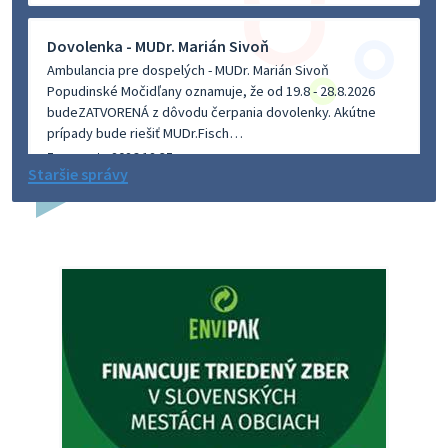
Dovolenka - MUDr. Marián Sivoň
Ambulancia pre dospelých - MUDr. Marián Sivoň
Popudinské Močidľany oznamuje, že od 19.8 - 28.8.2026
budeZATVORENÁ z dôvodu čerpania dovolenky. Akútne
prípady bude riešiť MUDr.Fisch…
5. augusta 2026 12:35
Staršie správy
Zajtrajší zvoz odpadu
Vážený občan, zajtra 5. 8. sa bude zvážať komunálny odpad.
4. augusta 2026 15:30
Dnešný zvoz odpadu
Vážený občan, dnes 5. 8. sa zváža komunálny odpad.
5. augusta 2026 05:00