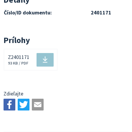
Číslo/ID dokumentu:
2401171
Prílohy
Z2401171
Stiahnuť
93 KB / PDF
súbor
Zdieľajte