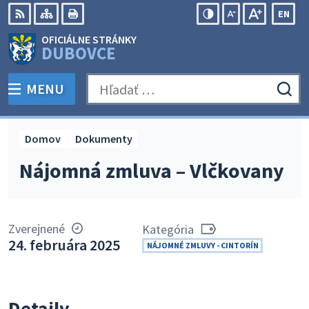
Preskočiť
EN
na
Swit
RSS
Mapa
Tlačiť
Zvýšiť
Zmenšiť
Zväčšiť
OFICIÁLNE STRÁNKY
obsah
lang
kontrast
veľkosť
veľkosť
DUBOVCE
to
písma
písma
Engli
MENU
PREPNÚŤ
Hľadať:
Odo
vyh
for
Domov
Dokumenty
Nájomná zmluva – Vlčkovany
Zverejnené
Kategória
24. februára 2025
NÁJOMNÉ ZMLUVY - CINTORÍN
Detaily