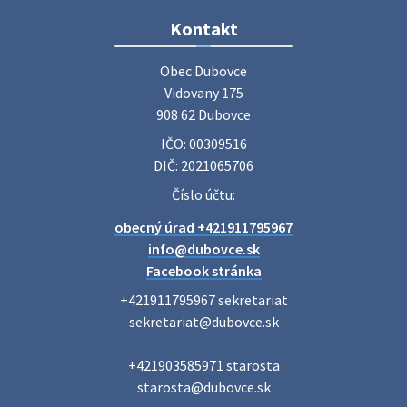
Zájazd do Veľkého Medera
Kontakt
Základná organizácia Únie žien Slovenska Dubovce
srdečne pozýva svoje členky, ich rodinných príslušníkov aj
Obec Dubovce

priateľov na jednodňový zájazd na termálne kúpalisko
Vidovany 175

Veľký Meder, ktorý …
908 62 Dubovce
22. júla 2026 09:57
IČO: 00309516
DIČ: 2021065706
Poradne komplexnej pomoci
Číslo účtu:
Poradne komplexnej pomoci ponúkajú bezplatné a
obecný úrad +421911795967
diskrétne komplexné odborné poradenstvo. Tím
odborníkov Vám pomôžte nájsť riešenie v piatich kľúčových
info@dubovce.sk
oblastiach: právo rodina a v…
Facebook stránka
22. júla 2026 07:34
+421911795967 sekretariat

sekretariat@dubovce.sk

Voľby do orgánov samosprávnych krajov 2026 -
+421903585971 starosta

inf…
starosta@dubovce.sk

Voľby do orgánov samosprávnych krajov 2026 V obci