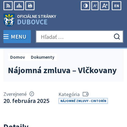
Preskočiť
EN
na
Swit
RSS
Mapa
Tlačiť
Zvýšiť
Zmenšiť
Zväčšiť
OFICIÁLNE STRÁNKY
obsah
lang
kontrast
veľkosť
veľkosť
DUBOVCE
to
písma
písma
Engli
MENU
PREPNÚŤ
Hľadať:
Odo
vyh
for
Domov
Dokumenty
Nájomná zmluva – Vlčkovany
Zverejnené
Kategória
20. februára 2025
NÁJOMNÉ ZMLUVY - CINTORÍN
Detaily