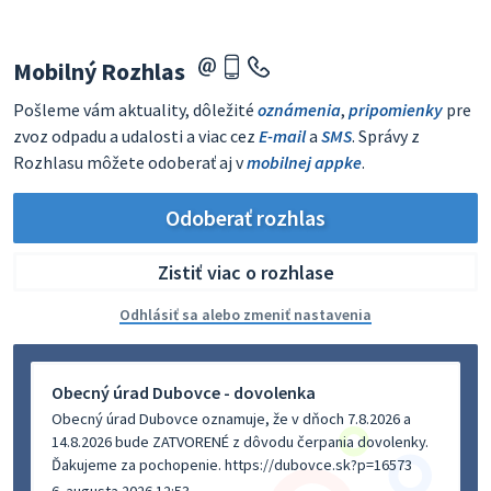
Mobilný Rozhlas
Pošleme vám aktuality, dôležité
oznámenia
,
pripomienky
pre
zvoz odpadu a udalosti a viac cez
E-mail
a
SMS
. Správy z
Rozhlasu môžete odoberať aj v
mobilnej appke
.
Odoberať rozhlas
Zistiť viac o rozhlase
Odhlásiť sa alebo zmeniť nastavenia
Obecný úrad Dubovce - dovolenka
Obecný úrad Dubovce oznamuje, že v dňoch 7.8.2026 a
14.8.2026 bude ZATVORENÉ z dôvodu čerpania dovolenky.
Ďakujeme za pochopenie. https://dubovce.sk?p=16573
6. augusta 2026 12:53