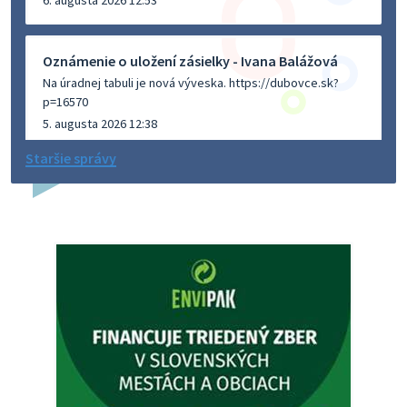
Oznámenie o uložení zásielky - Ivana Balážová
Na úradnej tabuli je nová výveska. https://dubovce.sk?
p=16570
5. augusta 2026 12:38
Staršie správy
Dovolenka - MUDr. Marián Sivoň
Ambulancia pre dospelých - MUDr. Marián Sivoň
Popudinské Močidľany oznamuje, že od 19.8 - 28.8.2026
budeZATVORENÁ z dôvodu čerpania dovolenky. Akútne
prípady bude riešiť MUDr.Fisch…
5. augusta 2026 12:35
Zajtrajší zvoz odpadu
Vážený občan, zajtra 5. 8. sa bude zvážať komunálny odpad.
4. augusta 2026 15:30