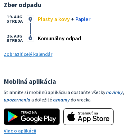
Zber odpadu
19. AUG
Plasty a kovy
+
Papier
STREDA
26. AUG
Komunálny odpad
STREDA
Zobraziť celý kalendár
Mobilná aplikácia
Stiahnite si mobilnú aplikáciu a dostaňte všetky
novinky
,
upozornenia
a dôležité
oznamy
do vrecka.
Viac o aplikácii