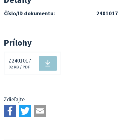
Číslo/ID dokumentu:
2401017
Prílohy
Z2401017
Stiahnuť
92 KB / PDF
súbor
Zdieľajte