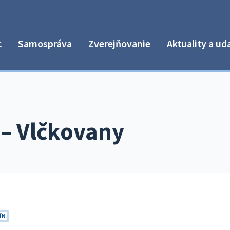
c
Samospráva
Zverejňovanie
Aktuality a ud
– Vlčkovany
ÍN