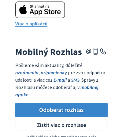
Viac o aplikácii
Mobilný Rozhlas
Pošleme vám aktuality, dôležité
oznámenia
,
pripomienky
pre zvoz odpadu a
udalosti a viac cez
E-mail
a
SMS
. Správy z
Rozhlasu môžete odoberať aj v
mobilnej
appke
.
Odoberať rozhlas
Zistiť viac o rozhlase
Odhlásiť sa alebo zmeniť nastavenia