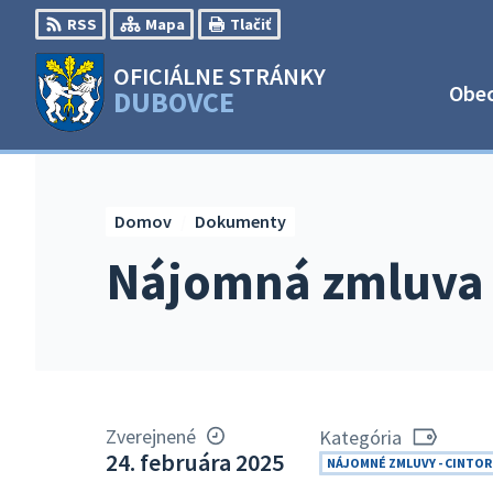
Preskočiť
RSS
Mapa
Tlačiť
na
obsah
OFICIÁLNE STRÁNKY
Obe
DUBOVCE
Domov
Dokumenty
Nájomná zmluva 
Zverejnené
Kategória
24. februára 2025
NÁJOMNÉ ZMLUVY - CINTOR