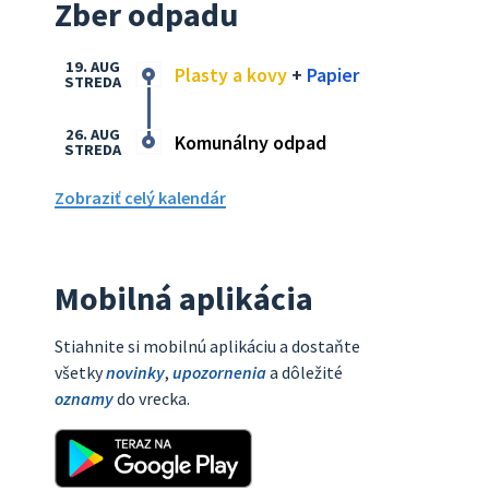
Zber odpadu
19. AUG
Plasty a kovy
+
Papier
STREDA
26. AUG
Komunálny odpad
STREDA
Zobraziť celý kalendár
Mobilná aplikácia
Stiahnite si mobilnú aplikáciu a dostaňte
všetky
novinky
,
upozornenia
a dôležité
oznamy
do vrecka.