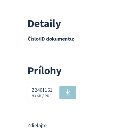
Detaily
Číslo/ID dokumentu:
Prílohy
Z2401161
Stiahnuť
93 KB / PDF
súbor
Zdieľajte