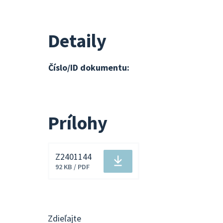
Detaily
Číslo/ID dokumentu:
Prílohy
Z2401144
Stiahnuť
92 KB / PDF
súbor
Zdieľajte