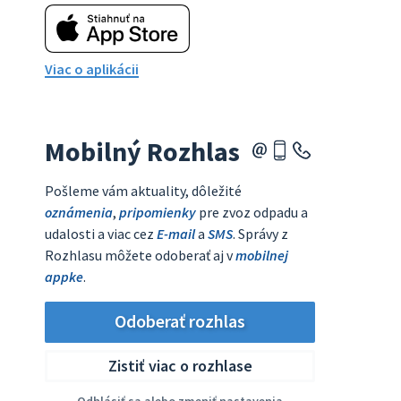
Viac o aplikácii
Mobilný Rozhlas
Pošleme vám aktuality, dôležité
oznámenia
,
pripomienky
pre zvoz odpadu a
udalosti a viac cez
E-mail
a
SMS
. Správy z
Rozhlasu môžete odoberať aj v
mobilnej
appke
.
Odoberať rozhlas
Zistiť viac o rozhlase
Odhlásiť sa alebo zmeniť nastavenia