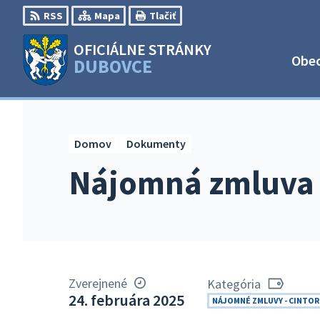
Preskočiť
RSS
Mapa
Tlačiť
na
obsah
OFICIÁLNE STRÁNKY
Obe
DUBOVCE
Domov
Dokumenty
Nájomná zmluva 
Zverejnené
Kategória
24. februára 2025
NÁJOMNÉ ZMLUVY - CINTOR