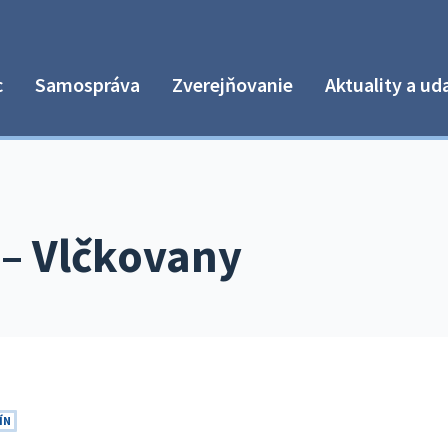
c
Samospráva
Zverejňovanie
Aktuality a ud
– Vlčkovany
ÍN