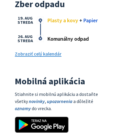
Zber odpadu
19. AUG
Plasty a kovy
+
Papier
STREDA
26. AUG
Komunálny odpad
STREDA
Zobraziť celý kalendár
Mobilná aplikácia
Stiahnite si mobilnú aplikáciu a dostaňte
všetky
novinky
,
upozornenia
a dôležité
oznamy
do vrecka.