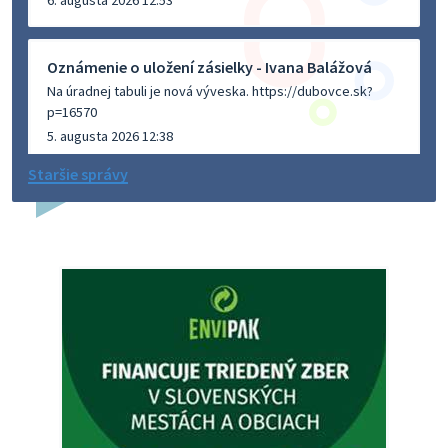
Oznámenie o uložení zásielky - Ivana Balážová
Na úradnej tabuli je nová výveska. https://dubovce.sk?
p=16570
5. augusta 2026 12:38
Staršie správy
Dovolenka - MUDr. Marián Sivoň
Ambulancia pre dospelých - MUDr. Marián Sivoň
Popudinské Močidľany oznamuje, že od 19.8 - 28.8.2026
budeZATVORENÁ z dôvodu čerpania dovolenky. Akútne
prípady bude riešiť MUDr.Fisch…
5. augusta 2026 12:35
Zajtrajší zvoz odpadu
Vážený občan, zajtra 5. 8. sa bude zvážať komunálny odpad.
4. augusta 2026 15:30