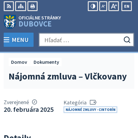
Preskočiť
EN
na
Swit
RSS
Mapa
Tlačiť
Zvýšiť
Zmenšiť
Zväčšiť
OFICIÁLNE STRÁNKY
obsah
lang
kontrast
veľkosť
veľkosť
DUBOVCE
to
písma
písma
Engli
MENU
PREPNÚŤ
Hľadať:
Odo
vyh
for
Domov
Dokumenty
Nájomná zmluva – Vlčkovany
Zverejnené
Kategória
20. februára 2025
NÁJOMNÉ ZMLUVY - CINTORÍN
Detaily