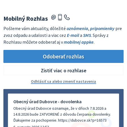
Mobilný Rozhlas
Pošleme vám aktuality, dôležité
oznámenia
,
pripomienky
pre
zvoz odpadu a udalosti a viac cez
E-mail
a
SMS
. Správy z
Rozhlasu môžete odoberať aj v
mobilnej appke
.
Odoberať rozhlas
Zistiť viac o rozhlase
Odhlásiť sa alebo zmeniť nastavenia
Obecný úrad Dubovce - dovolenka
Obecný úrad Dubovce oznamuje, že v dňoch 7.8.2026 a
14.8.2026 bude ZATVORENÉ z dôvodu čerpania dovolenky.
Ďakujeme za pochopenie. https://dubovce.sk?p=16573
6. augusta 2026 12:53