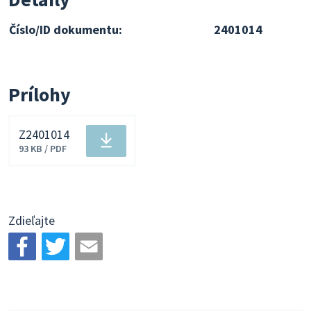
Číslo/ID dokumentu:
2401014
Prílohy
Z2401014
Stiahnuť
93 KB / PDF
súbor
Zdieľajte