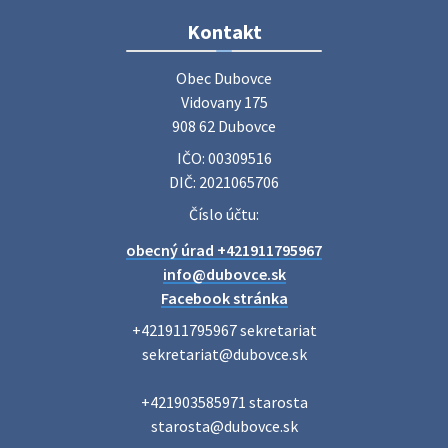
Zájazd do Veľkého Medera
Kontakt
Základná organizácia Únie žien Slovenska Dubovce
srdečne pozýva svoje členky, ich rodinných príslušníkov aj
Obec Dubovce

priateľov na jednodňový zájazd na termálne kúpalisko
Vidovany 175

Veľký Meder, ktorý …
908 62 Dubovce
22. júla 2026 09:57
IČO: 00309516
DIČ: 2021065706
Poradne komplexnej pomoci
Číslo účtu:
Poradne komplexnej pomoci ponúkajú bezplatné a
obecný úrad +421911795967
diskrétne komplexné odborné poradenstvo. Tím
odborníkov Vám pomôžte nájsť riešenie v piatich kľúčových
info@dubovce.sk
oblastiach: právo rodina a v…
Facebook stránka
22. júla 2026 07:34
+421911795967 sekretariat

sekretariat@dubovce.sk

Voľby do orgánov samosprávnych krajov 2026 -
+421903585971 starosta

inf…
starosta@dubovce.sk

Voľby do orgánov samosprávnych krajov 2026 V obci