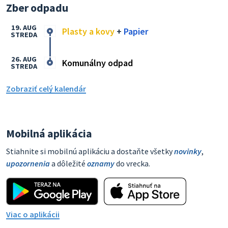
Zber odpadu
19. AUG
Plasty a kovy
+
Papier
STREDA
26. AUG
Komunálny odpad
STREDA
Zobraziť celý kalendár
Mobilná aplikácia
Stiahnite si mobilnú aplikáciu a dostaňte všetky
novinky
,
upozornenia
a dôležité
oznamy
do vrecka.
Viac o aplikácii