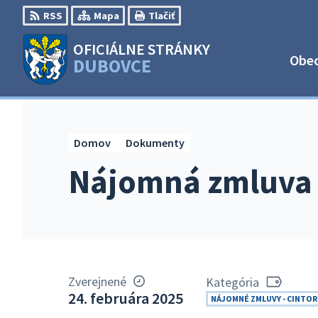
Preskočiť
RSS
Mapa
Tlačiť
na
obsah
OFICIÁLNE STRÁNKY
Obe
DUBOVCE
Domov
Dokumenty
Nájomná zmluva 
Zverejnené
Kategória
24. februára 2025
NÁJOMNÉ ZMLUVY - CINTOR