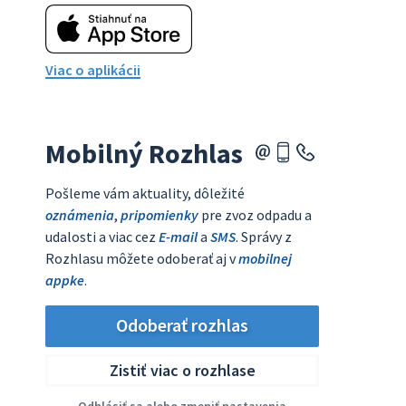
Viac o aplikácii
Mobilný Rozhlas
Pošleme vám aktuality, dôležité
oznámenia
,
pripomienky
pre zvoz odpadu a
udalosti a viac cez
E-mail
a
SMS
. Správy z
Rozhlasu môžete odoberať aj v
mobilnej
appke
.
Odoberať rozhlas
Zistiť viac o rozhlase
Odhlásiť sa alebo zmeniť nastavenia