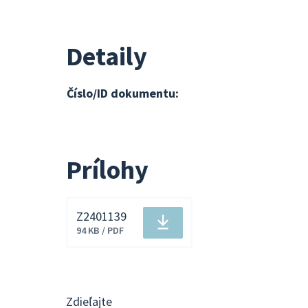
Detaily
Číslo/ID dokumentu:
Prílohy
Z2401139
Stiahnuť
94 KB / PDF
súbor
Zdieľajte