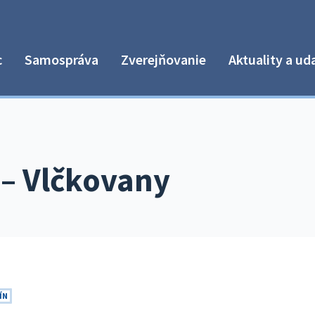
c
Samospráva
Zverejňovanie
Aktuality a ud
– Vlčkovany
ÍN