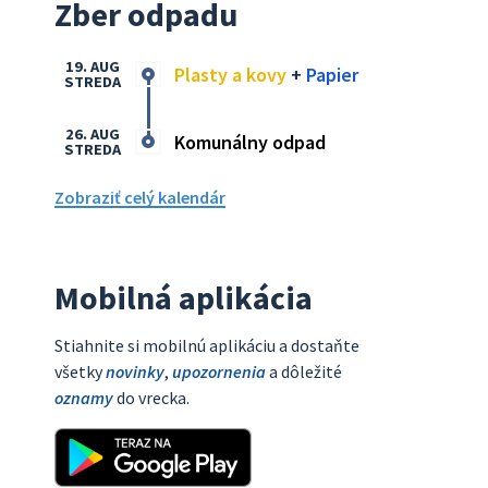
Zber odpadu
19. AUG
Plasty a kovy
+
Papier
STREDA
26. AUG
Komunálny odpad
STREDA
Zobraziť celý kalendár
Mobilná aplikácia
Stiahnite si mobilnú aplikáciu a dostaňte
všetky
novinky
,
upozornenia
a dôležité
oznamy
do vrecka.