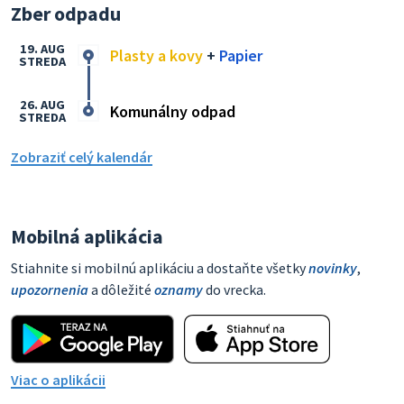
Zber odpadu
19. AUG
Plasty a kovy
+
Papier
STREDA
26. AUG
Komunálny odpad
STREDA
Zobraziť celý kalendár
Mobilná aplikácia
Stiahnite si mobilnú aplikáciu a dostaňte všetky
novinky
,
upozornenia
a dôležité
oznamy
do vrecka.
Viac o aplikácii