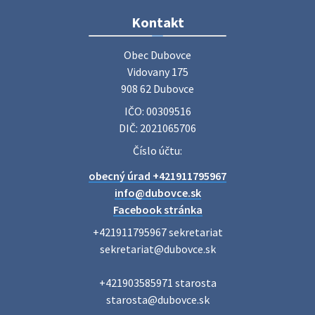
Zájazd do Veľkého Medera
Kontakt
Základná organizácia Únie žien Slovenska Dubovce
srdečne pozýva svoje členky, ich rodinných príslušníkov aj
Obec Dubovce

priateľov na jednodňový zájazd na termálne kúpalisko
Vidovany 175

Veľký Meder, ktorý …
908 62 Dubovce
22. júla 2026 09:57
IČO: 00309516
DIČ: 2021065706
Poradne komplexnej pomoci
Číslo účtu:
Poradne komplexnej pomoci ponúkajú bezplatné a
obecný úrad +421911795967
diskrétne komplexné odborné poradenstvo. Tím
odborníkov Vám pomôžte nájsť riešenie v piatich kľúčových
info@dubovce.sk
oblastiach: právo rodina a v…
Facebook stránka
22. júla 2026 07:34
+421911795967 sekretariat

sekretariat@dubovce.sk

Voľby do orgánov samosprávnych krajov 2026 -
+421903585971 starosta

inf…
starosta@dubovce.sk

Voľby do orgánov samosprávnych krajov 2026 V obci