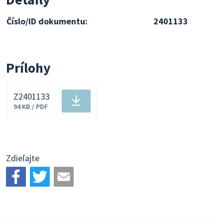
Číslo/ID dokumentu:
2401133
Prílohy
Z2401133
Stiahnuť
94 KB / PDF
súbor
Zdieľajte