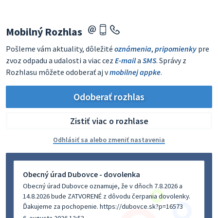
Mobilný Rozhlas
Pošleme vám aktuality, dôležité
oznámenia
,
pripomienky
pre
zvoz odpadu a udalosti a viac cez
E-mail
a
SMS
. Správy z
Rozhlasu môžete odoberať aj v
mobilnej appke
.
Odoberať rozhlas
Zistiť viac o rozhlase
Odhlásiť sa alebo zmeniť nastavenia
Obecný úrad Dubovce - dovolenka
Obecný úrad Dubovce oznamuje, že v dňoch 7.8.2026 a
14.8.2026 bude ZATVORENÉ z dôvodu čerpania dovolenky.
Ďakujeme za pochopenie. https://dubovce.sk?p=16573
6. augusta 2026 12:53