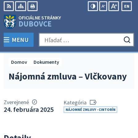
Preskočiť
EN
na
Swit
RSS
Mapa
Tlačiť
Zvýšiť
Zmenšiť
Zväčšiť
OFICIÁLNE STRÁNKY
obsah
lang
kontrast
veľkosť
veľkosť
DUBOVCE
to
písma
písma
Engli
MENU
PREPNÚŤ
Hľadať:
Odo
vyh
for
Domov
Dokumenty
Nájomná zmluva – Vlčkovany
Zverejnené
Kategória
24. februára 2025
NÁJOMNÉ ZMLUVY - CINTORÍN
Detaily