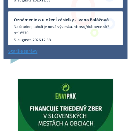
Oznámenie o uložení zásielky - Ivana Balážová
Na úradnej tabuli je nová výveska. https://dubovce.sk?
p=16570
5. augusta 2026 12:38
Staršie správy
Dovolenka - MUDr. Marián Sivoň
Ambulancia pre dospelých - MUDr. Marián Sivoň
Popudinské Močidľany oznamuje, že od 19.8 - 28.8.2026
budeZATVORENÁ z dôvodu čerpania dovolenky. Akútne
prípady bude riešiť MUDr.Fisch…
5. augusta 2026 12:35
Zajtrajší zvoz odpadu
Vážený občan, zajtra 5. 8. sa bude zvážať komunálny odpad.
4. augusta 2026 15:30