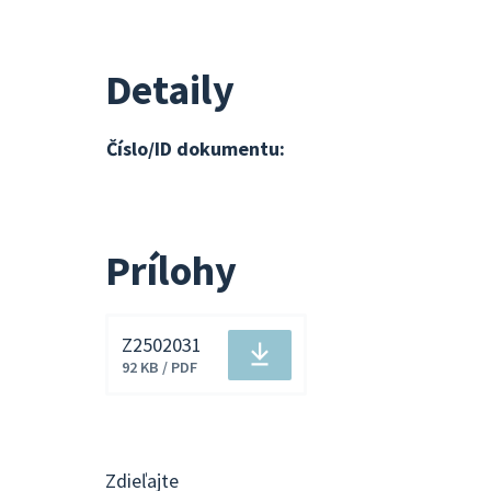
Detaily
Číslo/ID dokumentu:
Prílohy
Z2502031
Stiahnuť
92 KB / PDF
súbor
Zdieľajte