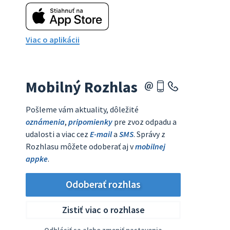
Viac o aplikácii
Mobilný Rozhlas
Pošleme vám aktuality, dôležité
oznámenia
,
pripomienky
pre zvoz odpadu a
udalosti a viac cez
E-mail
a
SMS
. Správy z
Rozhlasu môžete odoberať aj v
mobilnej
appke
.
Odoberať rozhlas
Zistiť viac o rozhlase
Odhlásiť sa alebo zmeniť nastavenia