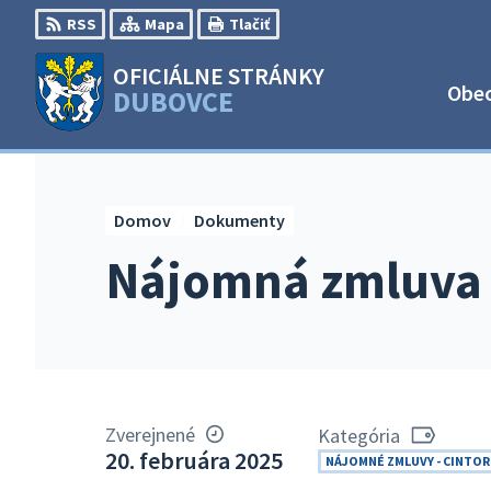
Preskočiť
RSS
Mapa
Tlačiť
na
obsah
OFICIÁLNE STRÁNKY
Obe
DUBOVCE
Domov
Dokumenty
Nájomná zmluva 
Zverejnené
Kategória
20. februára 2025
NÁJOMNÉ ZMLUVY - CINTOR