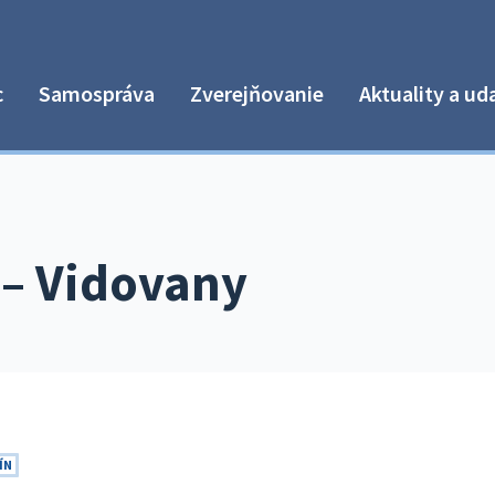
c
Samospráva
Zverejňovanie
Aktuality a ud
– Vidovany
ÍN