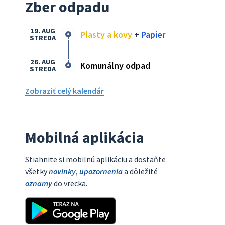
Zber odpadu
19. AUG
Plasty a kovy
+
Papier
STREDA
26. AUG
Komunálny odpad
STREDA
Zobraziť celý kalendár
Mobilná aplikácia
Stiahnite si mobilnú aplikáciu a dostaňte
všetky
novinky
,
upozornenia
a dôležité
oznamy
do vrecka.