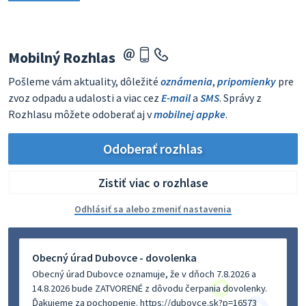
Mobilný Rozhlas
Pošleme vám aktuality, dôležité
oznámenia
,
pripomienky
pre
zvoz odpadu a udalosti a viac cez
E-mail
a
SMS
. Správy z
Rozhlasu môžete odoberať aj v
mobilnej appke
.
Odoberať rozhlas
Zistiť viac o rozhlase
Odhlásiť sa alebo zmeniť nastavenia
Obecný úrad Dubovce - dovolenka
Obecný úrad Dubovce oznamuje, že v dňoch 7.8.2026 a
14.8.2026 bude ZATVORENÉ z dôvodu čerpania dovolenky.
Ďakujeme za pochopenie. https://dubovce.sk?p=16573