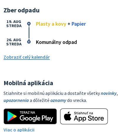
Zber odpadu
19. AUG
Plasty a kovy
+
Papier
STREDA
26. AUG
Komunálny odpad
STREDA
Zobraziť celý kalendár
Mobilná aplikácia
Stiahnite si mobilnú aplikáciu a dostaňte všetky
novinky
,
upozornenia
a dôležité
oznamy
do vrecka.
Viac o aplikácii