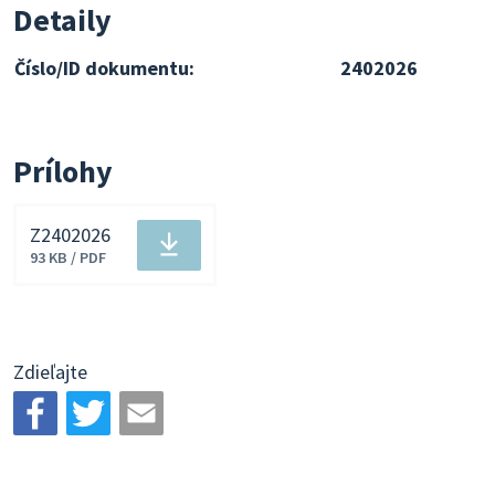
Detaily
Číslo/ID dokumentu:
2402026
Prílohy
Z2402026
Stiahnuť
93 KB / PDF
súbor
Zdieľajte