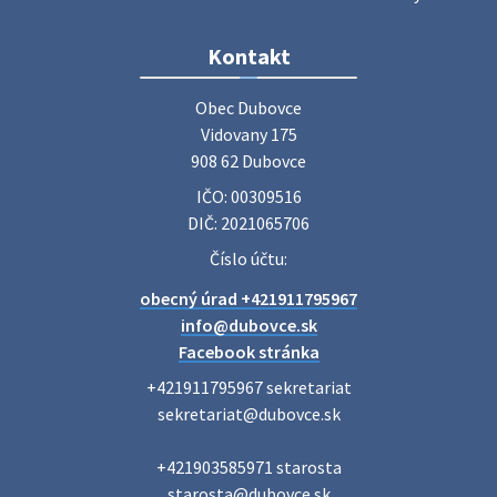
Zájazd do Veľkého Medera
Kontakt
Základná organizácia Únie žien Slovenska Dubovce
srdečne pozýva svoje členky, ich rodinných príslušníkov aj
Obec Dubovce

priateľov na jednodňový zájazd na termálne kúpalisko
Vidovany 175

Veľký Meder, ktorý …
908 62 Dubovce
22. júla 2026 09:57
IČO: 00309516
DIČ: 2021065706
Poradne komplexnej pomoci
Číslo účtu:
Poradne komplexnej pomoci ponúkajú bezplatné a
obecný úrad +421911795967
diskrétne komplexné odborné poradenstvo. Tím
odborníkov Vám pomôžte nájsť riešenie v piatich kľúčových
info@dubovce.sk
oblastiach: právo rodina a v…
Facebook stránka
22. júla 2026 07:34
+421911795967 sekretariat

sekretariat@dubovce.sk

Voľby do orgánov samosprávnych krajov 2026 -
+421903585971 starosta

inf…
starosta@dubovce.sk

Voľby do orgánov samosprávnych krajov 2026 V obci