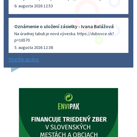
6. augusta 2026 12:53
Oznámenie o uložení zásielky - Ivana Balážová
Na úradnej tabuli je nová výveska. https://dubovce.sk?
p=16570
5. augusta 2026 12:38
Staršie správy
Dovolenka - MUDr. Marián Sivoň
Ambulancia pre dospelých - MUDr. Marián Sivoň
Popudinské Močidľany oznamuje, že od 19.8 - 28.8.2026
budeZATVORENÁ z dôvodu čerpania dovolenky. Akútne
prípady bude riešiť MUDr.Fisch…
5. augusta 2026 12:35
Zajtrajší zvoz odpadu
Vážený občan, zajtra 5. 8. sa bude zvážať komunálny odpad.
4. augusta 2026 15:30