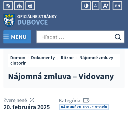
Preskočiť
EN
na
Swit
RSS
Mapa
Tlačiť
Zvýšiť
Zmenšiť
Zväčšiť
OFICIÁLNE STRÁNKY
obsah
lang
kontrast
veľkosť
veľkosť
DUBOVCE
to
písma
písma
Engli
MENU
PREPNÚŤ
Hľadať:
Odo
vyh
for
Domov
Dokumenty
Rôzne
Nájomné zmluvy -
cintorín
Nájomná zmluva – Vidovany
Zverejnené
Kategória
20. februára 2025
NÁJOMNÉ ZMLUVY - CINTORÍN