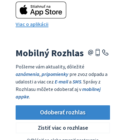
Viac o aplikácii
Mobilný Rozhlas
Pošleme vám aktuality, dôležité
oznámenia
,
pripomienky
pre zvoz odpadu a
udalosti a viac cez
E-mail
a
SMS
. Správy z
Rozhlasu môžete odoberať aj v
mobilnej
appke
.
Odoberať rozhlas
Zistiť viac o rozhlase
Odhlásiť sa alebo zmeniť nastavenia