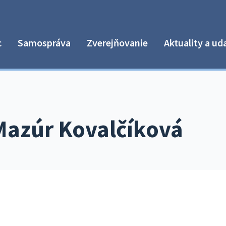
c
Samospráva
Zverejňovanie
Aktuality a ud
Mazúr Kovalčíková