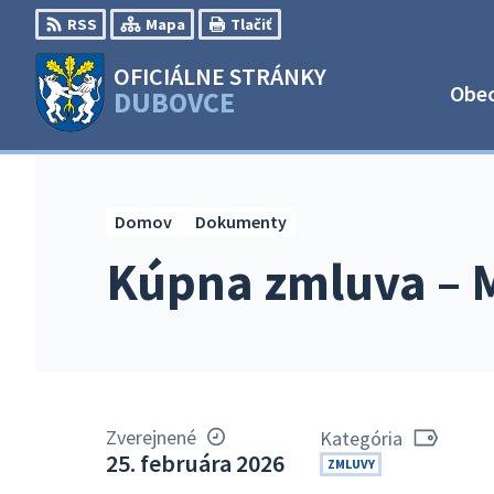
Preskočiť
RSS
Mapa
Tlačiť
na
obsah
OFICIÁLNE STRÁNKY
Obe
DUBOVCE
Domov
Dokumenty
Kúpna zmluva – 
Zverejnené
Kategória
25. februára 2026
ZMLUVY