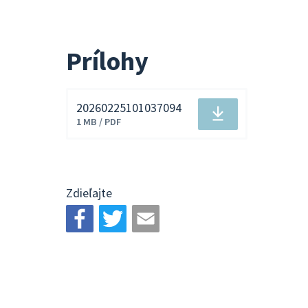
Prílohy
20260225101037094
Stiahnuť
1 MB / PDF
súbor
Zdieľajte