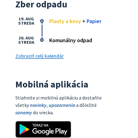
Zber odpadu
19. AUG
Plasty a kovy
+
Papier
STREDA
26. AUG
Komunálny odpad
STREDA
Zobraziť celý kalendár
Mobilná aplikácia
Stiahnite si mobilnú aplikáciu a dostaňte
všetky
novinky
,
upozornenia
a dôležité
oznamy
do vrecka.