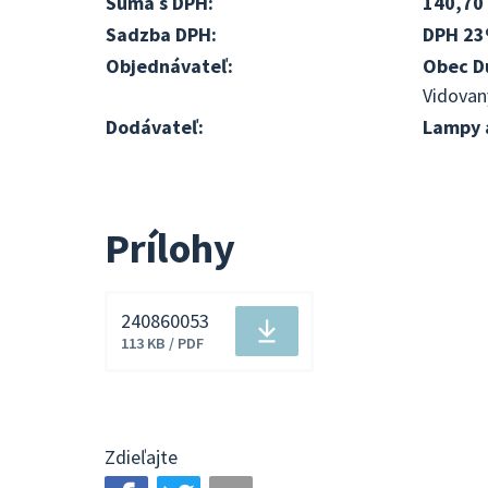
Suma s DPH:
140,70
Sadzba DPH:
DPH 2
Objednávateľ:
Obec D
Vidovan
Dodávateľ:
Lampy 
Prílohy
240860053
Stiahnuť
113 KB / PDF
súbor
Zdieľajte