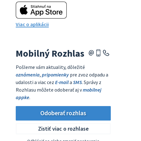
Viac o aplikácii
Mobilný Rozhlas
Pošleme vám aktuality, dôležité
oznámenia
,
pripomienky
pre zvoz odpadu a
udalosti a viac cez
E-mail
a
SMS
. Správy z
Rozhlasu môžete odoberať aj v
mobilnej
appke
.
Odoberať rozhlas
Zistiť viac o rozhlase
Odhlásiť sa alebo zmeniť nastavenia