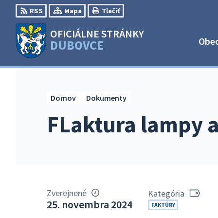
Preskočiť
RSS
Mapa
Tlačiť
na
obsah
OFICIÁLNE STRÁNKY
Obe
DUBOVCE
Domov
Dokumenty
FLaktura lampy a
Zverejnené
Kategória
25. novembra 2024
FAKTÚRY