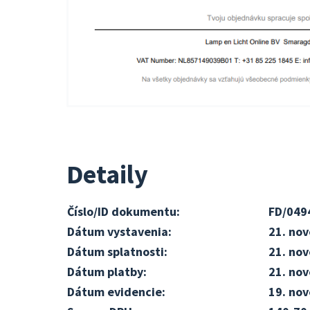
Detaily
Číslo/ID dokumentu:
FD/049
Dátum vystavenia:
21. no
Dátum splatnosti:
21. no
Dátum platby:
21. no
Dátum evidencie:
19. no