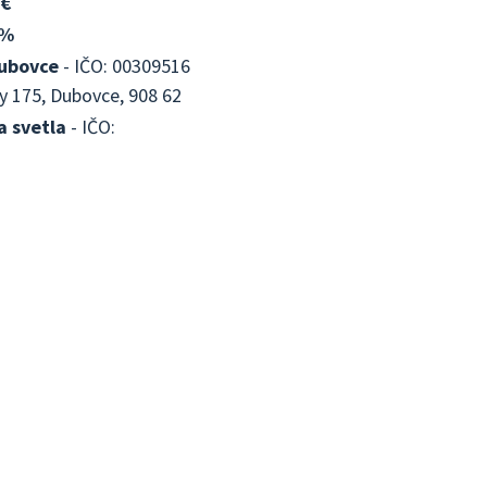
 €
3%
ubovce
- IČO: 00309516
y 175, Dubovce, 908 62
a svetla
- IČO: