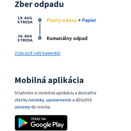
Zber odpadu
19. AUG
Plasty a kovy
+
Papier
STREDA
26. AUG
Komunálny odpad
STREDA
Zobraziť celý kalendár
Mobilná aplikácia
Stiahnite si mobilnú aplikáciu a dostaňte
všetky
novinky
,
upozornenia
a dôležité
oznamy
do vrecka.