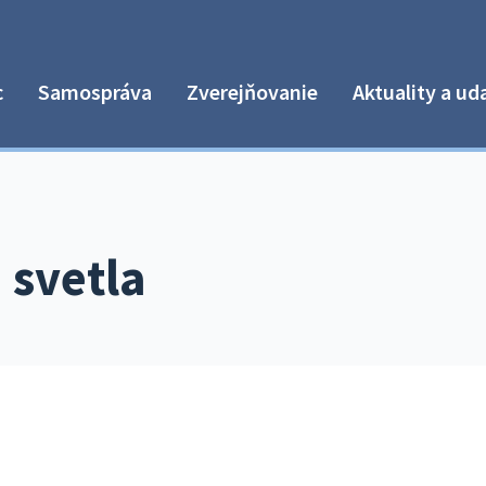
c
Samospráva
Zverejňovanie
Aktuality a ud
 svetla