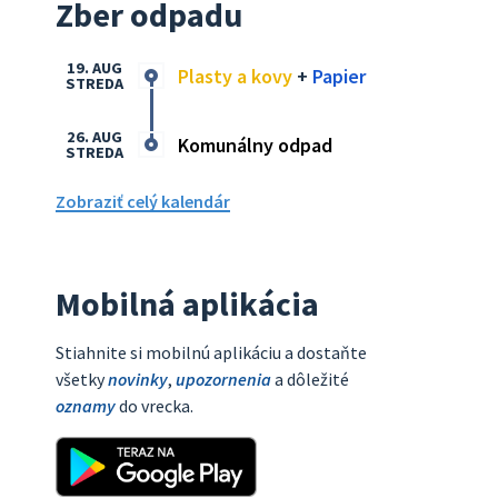
Zber odpadu
19. AUG
Plasty a kovy
+
Papier
STREDA
26. AUG
Komunálny odpad
STREDA
Zobraziť celý kalendár
Mobilná aplikácia
Stiahnite si mobilnú aplikáciu a dostaňte
všetky
novinky
,
upozornenia
a dôležité
oznamy
do vrecka.