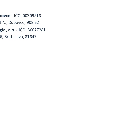
bovce
- IČO: 00309516
175, Dubovce, 908 62
ia, a.s.
- IČO: 36677281
6, Bratislava, 81647