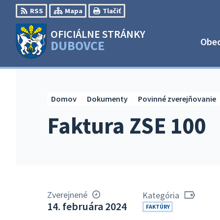
Preskočiť
RSS
Mapa
Tlačiť
na
obsah
OFICIÁLNE STRÁNKY
Obe
DUBOVCE
Domov
Dokumenty
Povinné zverejňovanie
Faktura ZSE 100
Zverejnené
Kategória
14. februára 2024
FAKTÚRY