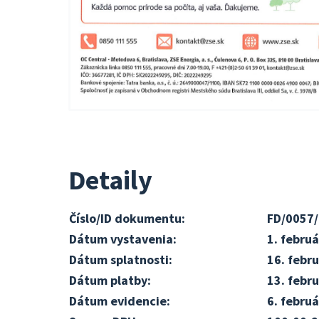
Detaily
Číslo/ID dokumentu:
FD/0057
Dátum vystavenia:
1. febru
Dátum splatnosti:
16. febr
Dátum platby:
13. febr
Dátum evidencie:
6. febru