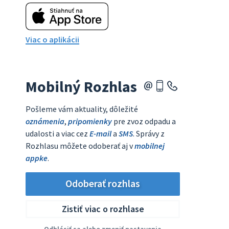
Viac o aplikácii
Mobilný Rozhlas
Pošleme vám aktuality, dôležité
oznámenia
,
pripomienky
pre zvoz odpadu a
udalosti a viac cez
E-mail
a
SMS
. Správy z
Rozhlasu môžete odoberať aj v
mobilnej
appke
.
Odoberať rozhlas
Zistiť viac o rozhlase
Odhlásiť sa alebo zmeniť nastavenia