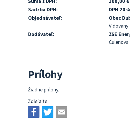
Suma s DPH:
100,00 €
Sadzba DPH:
DPH 20%
Objednávateľ:
Obec Du
Vidovany 
Dodávateľ:
ZSE Energ
Čulenova 
Prílohy
Žiadne prílohy.
Zdieľajte