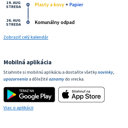
19. AUG
Plasty a kovy
+
Papier
STREDA
26. AUG
Komunálny odpad
STREDA
Zobraziť celý kalendár
Mobilná aplikácia
Stiahnite si mobilnú aplikáciu a dostaňte všetky
novinky
,
upozornenia
a dôležité
oznamy
do vrecka.
Viac o aplikácii