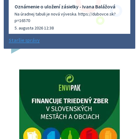
Oznámenie o uložení zásielky - Ivana Balážová
Na úradnej tabuli je nová výveska. https://dubovce.sk?
p=16570
5. augusta 2026 12:38
Staršie správy
Dovolenka - MUDr. Marián Sivoň
Ambulancia pre dospelých - MUDr. Marián Sivoň
Popudinské Močidľany oznamuje, že od 19.8 - 28.8.2026
budeZATVORENÁ z dôvodu čerpania dovolenky. Akútne
prípady bude riešiť MUDr.Fisch…
5. augusta 2026 12:35
Zajtrajší zvoz odpadu
Vážený občan, zajtra 5. 8. sa bude zvážať komunálny odpad.
4. augusta 2026 15:30