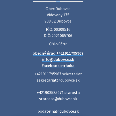
Základná organizácia Únie žien Slovenska Dubovce
srdečne pozýva svoje členky, ich rodinných príslušníkov aj
Obec Dubovce

priateľov na jednodňový zájazd na termálne kúpalisko
Vidovany 175

Veľký Meder, ktorý …
908 62 Dubovce
22. júla 2026 09:57
IČO: 00309516
DIČ: 2021065706
Poradne komplexnej pomoci
Číslo účtu:
Poradne komplexnej pomoci ponúkajú bezplatné a
obecný úrad +421911795967
diskrétne komplexné odborné poradenstvo. Tím
odborníkov Vám pomôžte nájsť riešenie v piatich kľúčových
info@dubovce.sk
oblastiach: právo rodina a v…
Facebook stránka
22. júla 2026 07:34
+421911795967 sekretariat

sekretariat@dubovce.sk

Voľby do orgánov samosprávnych krajov 2026 -
+421903585971 starosta

inf…
starosta@dubovce.sk

Voľby do orgánov samosprávnych krajov 2026 V obci
Dubovce je utvorený 1 volebný okrsok. Sídlo volebnej
miestnosti je na adrese: Vidovany 175, 908 62 Dubovce –
podatelna@dubovce.sk
obecný úrad Zapisovat…