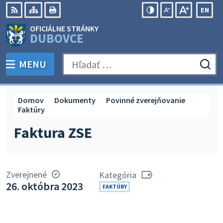
Preskočiť
EN
na
Swit
RSS
Mapa
Tlačiť
Zvýšiť
Zmenšiť
Zväčšiť
OFICIÁLNE STRÁNKY
obsah
lang
kontrast
veľkosť
veľkosť
DUBOVCE
to
písma
písma
Engli
MENU
PREPNÚŤ
Hľadať:
Odo
vyh
for
Domov
Dokumenty
Povinné zverejňovanie
Faktúry
Faktura ZSE
Zverejnené
Kategória
26. októbra 2023
FAKTÚRY