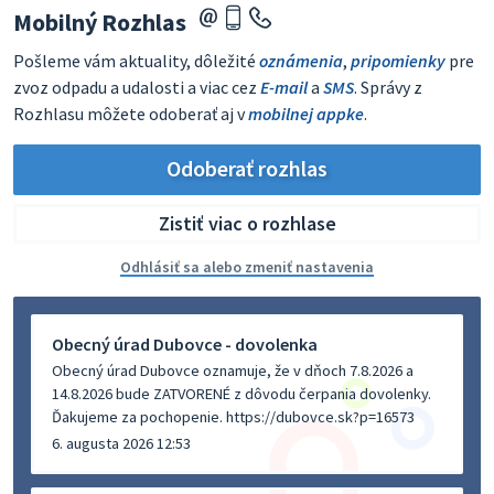
Mobilný Rozhlas
Pošleme vám aktuality, dôležité
oznámenia
,
pripomienky
pre
zvoz odpadu a udalosti a viac cez
E-mail
a
SMS
. Správy z
Rozhlasu môžete odoberať aj v
mobilnej appke
.
Odoberať rozhlas
Zistiť viac o rozhlase
Odhlásiť sa alebo zmeniť nastavenia
Obecný úrad Dubovce - dovolenka
Obecný úrad Dubovce oznamuje, že v dňoch 7.8.2026 a
14.8.2026 bude ZATVORENÉ z dôvodu čerpania dovolenky.
Ďakujeme za pochopenie. https://dubovce.sk?p=16573
6. augusta 2026 12:53