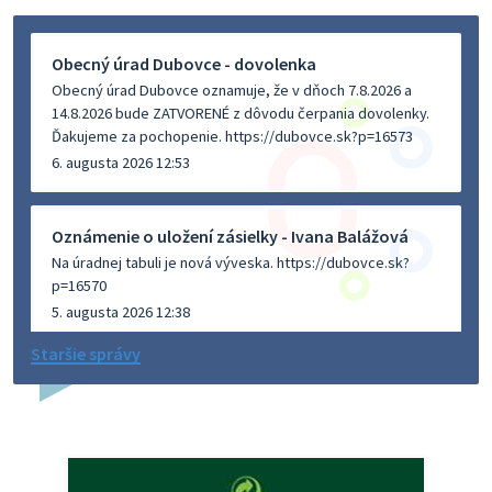
Obecný úrad Dubovce - dovolenka
Obecný úrad Dubovce oznamuje, že v dňoch 7.8.2026 a
14.8.2026 bude ZATVORENÉ z dôvodu čerpania dovolenky.
Ďakujeme za pochopenie. https://dubovce.sk?p=16573
6. augusta 2026 12:53
Oznámenie o uložení zásielky - Ivana Balážová
Na úradnej tabuli je nová výveska. https://dubovce.sk?
p=16570
5. augusta 2026 12:38
Staršie správy
Dovolenka - MUDr. Marián Sivoň
Ambulancia pre dospelých - MUDr. Marián Sivoň
Popudinské Močidľany oznamuje, že od 19.8 - 28.8.2026
budeZATVORENÁ z dôvodu čerpania dovolenky. Akútne
prípady bude riešiť MUDr.Fisch…