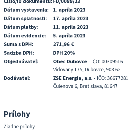
Číslo/ID dokumentu:
FD/0089/23
Dátum vystavenia:
1. apríla 2023
Dátum splatnosti:
17. apríla 2023
Dátum platby:
11. apríla 2023
Dátum evidencie:
5. apríla 2023
Suma s DPH:
271,96 €
Sadzba DPH:
DPH 20%
Objednávateľ:
Obec Dubovce
- IČO: 00309516
Vidovany 175, Dubovce, 908 62
Dodávateľ:
ZSE Energia, a.s.
- IČO: 36677281
Čulenova 6, Bratislava, 81647
Prílohy
Žiadne prílohy.