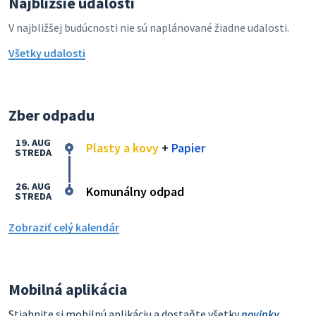
Najbližšie udalosti
V najbližšej budúcnosti nie sú naplánované žiadne udalosti.
Všetky udalosti
Zber odpadu
19. AUG
Plasty a kovy
+
Papier
STREDA
26. AUG
Komunálny odpad
STREDA
Zobraziť celý kalendár
Mobilná aplikácia
Stiahnite si mobilnú aplikáciu a dostaňte všetky
novinky
,