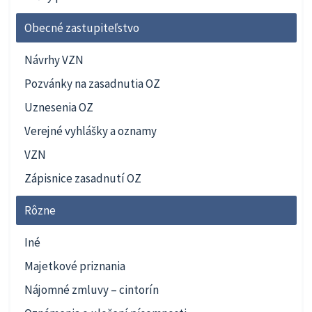
Obecné zastupiteľstvo
Návrhy VZN
Pozvánky na zasadnutia OZ
Uznesenia OZ
Verejné vyhlášky a oznamy
VZN
Zápisnice zasadnutí OZ
Rôzne
Iné
Majetkové priznania
Nájomné zmluvy – cintorín