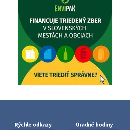
5. augusta 2026 12:35
Zajtrajší zvoz odpadu
Vážený občan, zajtra 5. 8. sa bude zvážať komunálny odpad.
4. augusta 2026 15:30
Dnešný zvoz odpadu
Vážený občan, dnes 5. 8. sa zváža komunálny odpad.
5. augusta 2026 05:00
Oznámenie o uložení zásielky - Juraj Sloboda
Na úradnej tabuli je nová výveska. https://dubovce.sk?
p=16556
28. júla 2026 10:49
Rýchle odkazy
Úradné hodiny
ZBER ŽELEZA