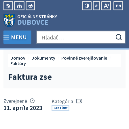
Preskočiť
EN
na
Swit
RSS
Mapa
Tlačiť
Zvýšiť
Zmenšiť
Zväčšiť
OFICIÁLNE STRÁNKY
obsah
lang
kontrast
veľkosť
veľkosť
DUBOVCE
to
písma
písma
Engli
MENU
PREPNÚŤ
Hľadať:
Odo
vyh
for
Domov
Dokumenty
Povinné zverejňovanie
Faktúry
Faktura zse
Zverejnené
Kategória
11. apríla 2023
FAKTÚRY