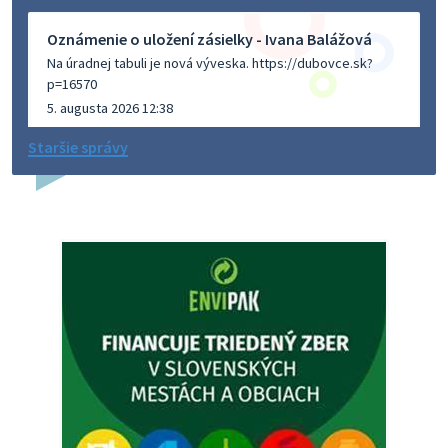
Oznámenie o uložení zásielky - Ivana Balážová
Na úradnej tabuli je nová výveska. https://dubovce.sk?
p=16570
5. augusta 2026 12:38
Staršie správy
Dovolenka - MUDr. Marián Sivoň
Ambulancia pre dospelých - MUDr. Marián Sivoň
Popudinské Močidľany oznamuje, že od 19.8 - 28.8.2026
budeZATVORENÁ z dôvodu čerpania dovolenky. Akútne
prípady bude riešiť MUDr.Fisch…
5. augusta 2026 12:35
Zajtrajší zvoz odpadu
Vážený občan, zajtra 5. 8. sa bude zvážať komunálny odpad.
4. augusta 2026 15:30