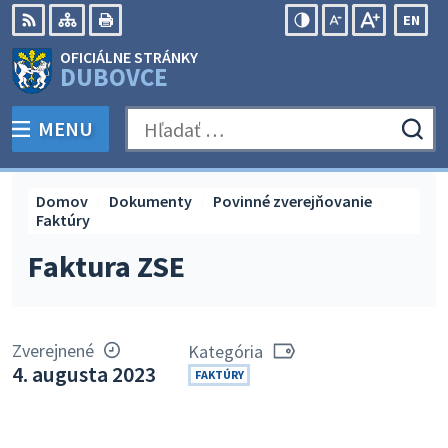
Preskočiť
EN
na
Swit
RSS
Mapa
Tlačiť
Zvýšiť
Zmenšiť
Zväčšiť
OFICIÁLNE STRÁNKY
obsah
lang
kontrast
veľkosť
veľkosť
DUBOVCE
to
písma
písma
Engli
MENU
PREPNÚŤ
Hľadať:
Odo
vyh
for
Domov
Dokumenty
Povinné zverejňovanie
Faktúry
Faktura ZSE
Zverejnené
Kategória
4. augusta 2023
FAKTÚRY