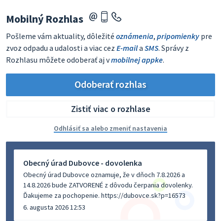
Mobilný Rozhlas
Pošleme vám aktuality, dôležité
oznámenia
,
pripomienky
pre
zvoz odpadu a udalosti a viac cez
E-mail
a
SMS
. Správy z
Rozhlasu môžete odoberať aj v
mobilnej appke
.
Odoberať rozhlas
Zistiť viac o rozhlase
Odhlásiť sa alebo zmeniť nastavenia
Obecný úrad Dubovce - dovolenka
Obecný úrad Dubovce oznamuje, že v dňoch 7.8.2026 a
14.8.2026 bude ZATVORENÉ z dôvodu čerpania dovolenky.
Ďakujeme za pochopenie. https://dubovce.sk?p=16573
6. augusta 2026 12:53