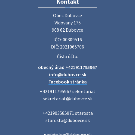
Zájazd do Veľkého Medera
Kontakt
Základná organizácia Únie žien Slovenska Dubovce
srdečne pozýva svoje členky, ich rodinných príslušníkov aj
Obec Dubovce

priateľov na jednodňový zájazd na termálne kúpalisko
Vidovany 175

Veľký Meder, ktorý …
908 62 Dubovce
22. júla 2026 09:57
IČO: 00309516
DIČ: 2021065706
Poradne komplexnej pomoci
Číslo účtu:
Poradne komplexnej pomoci ponúkajú bezplatné a
obecný úrad +421911795967
diskrétne komplexné odborné poradenstvo. Tím
odborníkov Vám pomôžte nájsť riešenie v piatich kľúčových
info@dubovce.sk
oblastiach: právo rodina a v…
Facebook stránka
22. júla 2026 07:34
+421911795967 sekretariat

sekretariat@dubovce.sk

Voľby do orgánov samosprávnych krajov 2026 -
+421903585971 starosta

inf…
starosta@dubovce.sk

Voľby do orgánov samosprávnych krajov 2026 V obci
Dubovce je utvorený 1 volebný okrsok. Sídlo volebnej
miestnosti je na adrese: Vidovany 175, 908 62 Dubovce –
podatelna@dubovce.sk