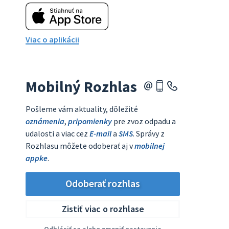
Viac o aplikácii
Mobilný Rozhlas
Pošleme vám aktuality, dôležité
oznámenia
,
pripomienky
pre zvoz odpadu a
udalosti a viac cez
E-mail
a
SMS
. Správy z
Rozhlasu môžete odoberať aj v
mobilnej
appke
.
Odoberať rozhlas
Zistiť viac o rozhlase
Odhlásiť sa alebo zmeniť nastavenia