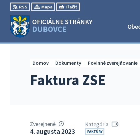
Preskočiť
RSS
Mapa
Tlačiť
na
obsah
OFICIÁLNE STRÁNKY
Obe
DUBOVCE
Domov
Dokumenty
Povinné zverejňovanie
Faktura ZSE
Zverejnené
Kategória
4. augusta 2023
FAKTÚRY