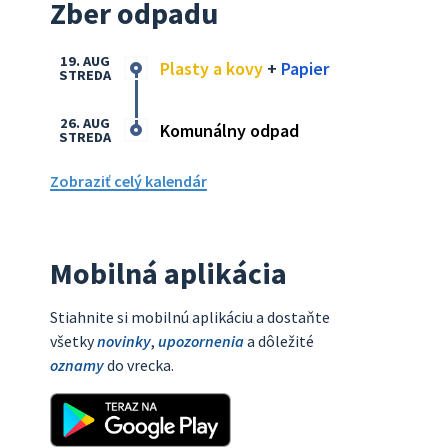
Zber odpadu
19. AUG
Plasty a kovy
+
Papier
STREDA
26. AUG
Komunálny odpad
STREDA
Zobraziť celý kalendár
Mobilná aplikácia
Stiahnite si mobilnú aplikáciu a dostaňte
všetky
novinky
,
upozornenia
a dôležité
oznamy
do vrecka.