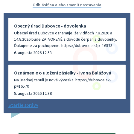
Odhlásiť sa alebo zmeniť nastavenia
Obecný úrad Dubovce - dovolenka
Obecný úrad Dubovce oznamuje, že v dňoch 7.8.2026 a
14.8.2026 bude ZATVORENÉ z dôvodu čerpania dovolenky.
Ďakujeme za pochopenie. https://dubovce.sk?p=16573
6. augusta 2026 12:53
Oznámenie o uložení zásielky - Ivana Balážová
Na úradnej tabuli je nová výveska. https://dubovce.sk?
p=16570
5. augusta 2026 12:38
Staršie správy
Dovolenka - MUDr. Marián Sivoň
Ambulancia pre dospelých - MUDr. Marián Sivoň
Popudinské Močidľany oznamuje, že od 19.8 - 28.8.2026
budeZATVORENÁ z dôvodu čerpania dovolenky. Akútne