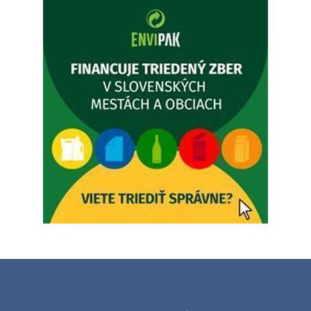
prípady bude riešiť MUDr.Fisch…
5. augusta 2026 12:35
Zajtrajší zvoz odpadu
Vážený občan, zajtra 5. 8. sa bude zvážať komunálny odpad.
4. augusta 2026 15:30
Dnešný zvoz odpadu
Vážený občan, dnes 5. 8. sa zváža komunálny odpad.
5. augusta 2026 05:00
Oznámenie o uložení zásielky - Juraj Sloboda
Na úradnej tabuli je nová výveska. https://dubovce.sk?
p=16556
28. júla 2026 10:49