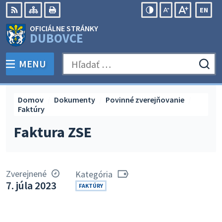
Preskočiť
EN
na
Swit
RSS
Mapa
Tlačiť
Zvýšiť
Zmenšiť
Zväčšiť
OFICIÁLNE STRÁNKY
obsah
lang
kontrast
veľkosť
veľkosť
DUBOVCE
to
písma
písma
Engli
MENU
PREPNÚŤ
Hľadať:
Odo
vyh
for
Domov
Dokumenty
Povinné zverejňovanie
Faktúry
Faktura ZSE
Zverejnené
Kategória
7. júla 2023
FAKTÚRY