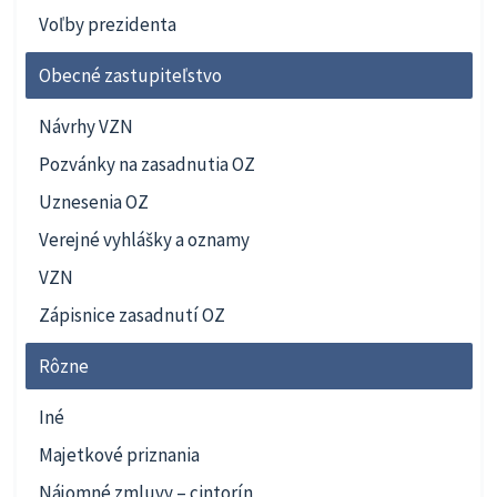
Voľby prezidenta
Obecné zastupiteľstvo
Návrhy VZN
Pozvánky na zasadnutia OZ
Uznesenia OZ
Verejné vyhlášky a oznamy
VZN
Zápisnice zasadnutí OZ
Rôzne
Iné
Majetkové priznania
Nájomné zmluvy – cintorín