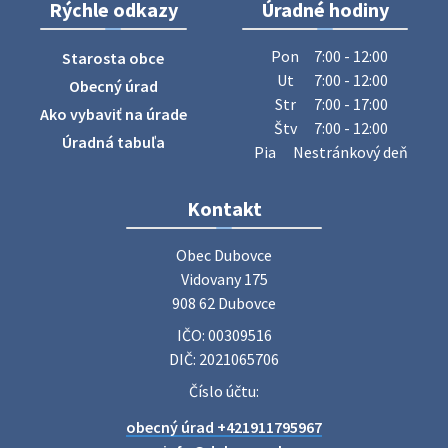
Rýchle odkazy
Úradné hodiny
ZBER ŽELEZA
Obecný úrad oznamuje občanom, že v stredu 29. júla 2026
Pon
7:00 - 12:00
Starosta obce
sa v našej obci uskutoční zber železa. Pracovníci Obecného
Ut
7:00 - 12:00
Obecný úrad
úradu budú od 8.00 hod. prechádzať obcou a zbierať
Str
7:00 - 17:00
Ako vybaviť na úrade
železný odpad …
Štv
7:00 - 12:00
27. júla 2026 06:31
Úradná tabuľa
Pia
Nestránkový deň
Zájazd do Veľkého Medera
Kontakt
Základná organizácia Únie žien Slovenska Dubovce
srdečne pozýva svoje členky, ich rodinných príslušníkov aj
Obec Dubovce

priateľov na jednodňový zájazd na termálne kúpalisko
Vidovany 175

Veľký Meder, ktorý …
908 62 Dubovce
22. júla 2026 09:57
IČO: 00309516
DIČ: 2021065706
Poradne komplexnej pomoci
Číslo účtu:
Poradne komplexnej pomoci ponúkajú bezplatné a
obecný úrad +421911795967
diskrétne komplexné odborné poradenstvo. Tím