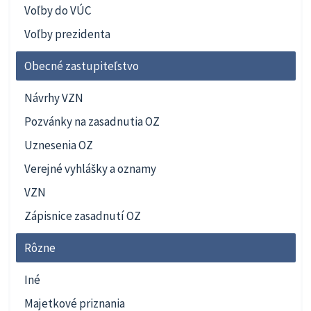
Voľby do VÚC
Voľby prezidenta
Obecné zastupiteľstvo
Návrhy VZN
Pozvánky na zasadnutia OZ
Uznesenia OZ
Verejné vyhlášky a oznamy
VZN
Zápisnice zasadnutí OZ
Rôzne
Iné
Majetkové priznania