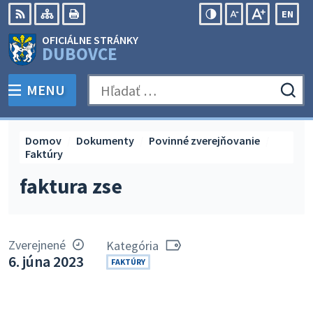
Preskočiť
EN
na
Swit
RSS
Mapa
Tlačiť
Zvýšiť
Zmenšiť
Zväčšiť
OFICIÁLNE STRÁNKY
obsah
lang
kontrast
veľkosť
veľkosť
DUBOVCE
to
písma
písma
Engli
MENU
PREPNÚŤ
Hľadať:
Odo
vyh
for
Domov
Dokumenty
Povinné zverejňovanie
Faktúry
faktura zse
Zverejnené
Kategória
6. júna 2023
FAKTÚRY