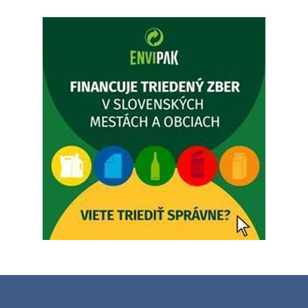
Popudinské Močidľany oznamuje, že od 19.8 - 28.8.2026
budeZATVORENÁ z dôvodu čerpania dovolenky. Akútne
prípady bude riešiť MUDr.Fisch…
5. augusta 2026 12:35
Zajtrajší zvoz odpadu
Vážený občan, zajtra 5. 8. sa bude zvážať komunálny odpad.
4. augusta 2026 15:30
Dnešný zvoz odpadu
Vážený občan, dnes 5. 8. sa zváža komunálny odpad.
5. augusta 2026 05:00
Oznámenie o uložení zásielky - Juraj Sloboda
Na úradnej tabuli je nová výveska. https://dubovce.sk?
p=16556
28. júla 2026 10:49