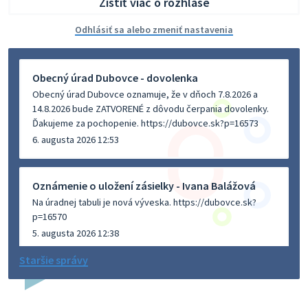
Zistiť viac o rozhlase
Odhlásiť sa alebo zmeniť nastavenia
Obecný úrad Dubovce - dovolenka
Obecný úrad Dubovce oznamuje, že v dňoch 7.8.2026 a
14.8.2026 bude ZATVORENÉ z dôvodu čerpania dovolenky.
Ďakujeme za pochopenie. https://dubovce.sk?p=16573
6. augusta 2026 12:53
Oznámenie o uložení zásielky - Ivana Balážová
Na úradnej tabuli je nová výveska. https://dubovce.sk?
p=16570
5. augusta 2026 12:38
Staršie správy
Dovolenka - MUDr. Marián Sivoň
Ambulancia pre dospelých - MUDr. Marián Sivoň