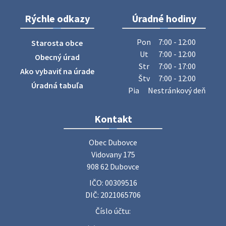
Rýchle odkazy
Úradné hodiny
ZBER ŽELEZA
Obecný úrad oznamuje občanom, že v stredu 29. júla 2026
Pon
7:00 - 12:00
Starosta obce
sa v našej obci uskutoční zber železa. Pracovníci Obecného
Ut
7:00 - 12:00
Obecný úrad
úradu budú od 8.00 hod. prechádzať obcou a zbierať
Str
7:00 - 17:00
Ako vybaviť na úrade
železný odpad …
Štv
7:00 - 12:00
27. júla 2026 06:31
Úradná tabuľa
Pia
Nestránkový deň
Zájazd do Veľkého Medera
Kontakt
Základná organizácia Únie žien Slovenska Dubovce
srdečne pozýva svoje členky, ich rodinných príslušníkov aj
Obec Dubovce

priateľov na jednodňový zájazd na termálne kúpalisko
Vidovany 175

Veľký Meder, ktorý …
908 62 Dubovce
22. júla 2026 09:57
IČO: 00309516
DIČ: 2021065706
Poradne komplexnej pomoci
Číslo účtu:
Poradne komplexnej pomoci ponúkajú bezplatné a