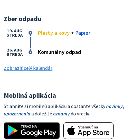
Zber odpadu
19. AUG
Plasty a kovy
+
Papier
STREDA
26. AUG
Komunálny odpad
STREDA
Zobraziť celý kalendár
Mobilná aplikácia
Stiahnite si mobilnú aplikáciu a dostaňte všetky
novinky
,
upozornenia
a dôležité
oznamy
do vrecka.