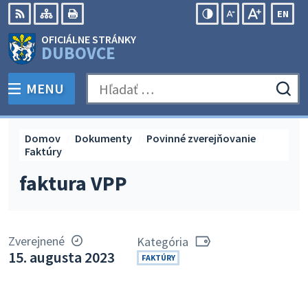
Preskočiť
EN
na
Swit
RSS
Mapa
Tlačiť
Zvýšiť
Zmenšiť
Zväčšiť
OFICIÁLNE STRÁNKY
obsah
lang
kontrast
veľkosť
veľkosť
DUBOVCE
to
písma
písma
Engli
MENU
PREPNÚŤ
Hľadať:
Odo
vyh
for
Domov
Dokumenty
Povinné zverejňovanie
Faktúry
faktura VPP
Zverejnené
Kategória
15. augusta 2023
FAKTÚRY