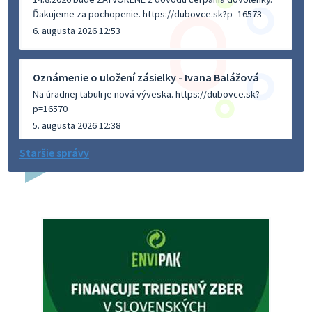
Ďakujeme za pochopenie. https://dubovce.sk?p=16573
6. augusta 2026 12:53
Oznámenie o uložení zásielky - Ivana Balážová
Na úradnej tabuli je nová výveska. https://dubovce.sk?
p=16570
5. augusta 2026 12:38
Staršie správy
Dovolenka - MUDr. Marián Sivoň
Ambulancia pre dospelých - MUDr. Marián Sivoň
Popudinské Močidľany oznamuje, že od 19.8 - 28.8.2026
budeZATVORENÁ z dôvodu čerpania dovolenky. Akútne
prípady bude riešiť MUDr.Fisch…
5. augusta 2026 12:35
Zajtrajší zvoz odpadu