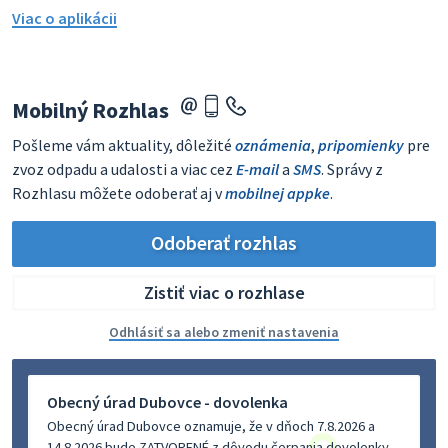
Viac o aplikácii
Mobilný Rozhlas
Pošleme vám aktuality, dôležité
oznámenia
,
pripomienky
pre
zvoz odpadu a udalosti a viac cez
E-mail
a
SMS
. Správy z
Rozhlasu môžete odoberať aj v
mobilnej appke
.
Odoberať rozhlas
Zistiť viac o rozhlase
Odhlásiť sa alebo zmeniť nastavenia
Obecný úrad Dubovce - dovolenka
Obecný úrad Dubovce oznamuje, že v dňoch 7.8.2026 a
14.8.2026 bude ZATVORENÉ z dôvodu čerpania dovolenky.