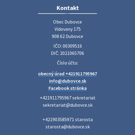
Zájazd do Veľkého Medera
Kontakt
Základná organizácia Únie žien Slovenska Dubovce
srdečne pozýva svoje členky, ich rodinných príslušníkov aj
Obec Dubovce

priateľov na jednodňový zájazd na termálne kúpalisko
Vidovany 175

Veľký Meder, ktorý …
908 62 Dubovce
22. júla 2026 09:57
IČO: 00309516
DIČ: 2021065706
Poradne komplexnej pomoci
Číslo účtu:
Poradne komplexnej pomoci ponúkajú bezplatné a
obecný úrad +421911795967
diskrétne komplexné odborné poradenstvo. Tím
odborníkov Vám pomôžte nájsť riešenie v piatich kľúčových
info@dubovce.sk
oblastiach: právo rodina a v…
Facebook stránka
22. júla 2026 07:34
+421911795967 sekretariat

sekretariat@dubovce.sk

Voľby do orgánov samosprávnych krajov 2026 -
+421903585971 starosta

inf…
starosta@dubovce.sk

Voľby do orgánov samosprávnych krajov 2026 V obci
Dubovce je utvorený 1 volebný okrsok. Sídlo volebnej