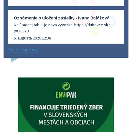
Oznámenie o uložení zásielky - Ivana Balážová
Na úradnej tabuli je nová výveska. https://dubovce.sk?
p=16570
5. augusta 2026 12:38
Staršie správy
Dovolenka - MUDr. Marián Sivoň
Ambulancia pre dospelých - MUDr. Marián Sivoň
Popudinské Močidľany oznamuje, že od 19.8 - 28.8.2026
budeZATVORENÁ z dôvodu čerpania dovolenky. Akútne
prípady bude riešiť MUDr.Fisch…
5. augusta 2026 12:35
Zajtrajší zvoz odpadu
Vážený občan, zajtra 5. 8. sa bude zvážať komunálny odpad.
4. augusta 2026 15:30