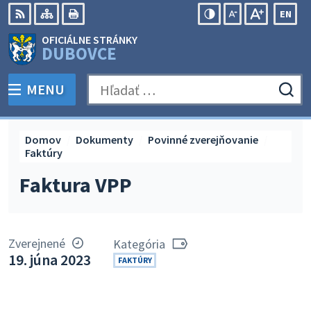
Preskočiť
EN
na
Swit
RSS
Mapa
Tlačiť
Zvýšiť
Zmenšiť
Zväčšiť
OFICIÁLNE STRÁNKY
obsah
lang
kontrast
veľkosť
veľkosť
DUBOVCE
to
písma
písma
Engli
MENU
PREPNÚŤ
Hľadať:
Odo
vyh
for
Domov
Dokumenty
Povinné zverejňovanie
Faktúry
Faktura VPP
Zverejnené
Kategória
19. júna 2023
FAKTÚRY