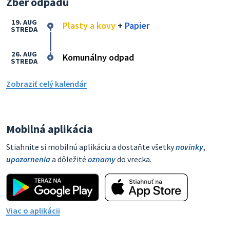
Zber odpadu
19. AUG
Plasty a kovy
+
Papier
STREDA
26. AUG
Komunálny odpad
STREDA
Zobraziť celý kalendár
Mobilná aplikácia
Stiahnite si mobilnú aplikáciu a dostaňte všetky
novinky
,
upozornenia
a dôležité
oznamy
do vrecka.
Viac o aplikácii