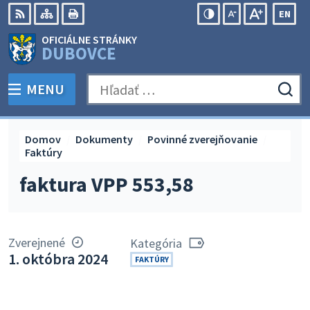
Preskočiť
EN
na
Swit
RSS
Mapa
Tlačiť
Zvýšiť
Zmenšiť
Zväčšiť
OFICIÁLNE STRÁNKY
obsah
lang
kontrast
veľkosť
veľkosť
DUBOVCE
to
písma
písma
Engli
MENU
PREPNÚŤ
Hľadať:
Odo
vyh
for
Domov
Dokumenty
Povinné zverejňovanie
Faktúry
faktura VPP 553,58
Zverejnené
Kategória
1. októbra 2024
FAKTÚRY