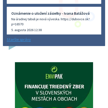
Oznámenie o uložení zásielky - Ivana Balážová
Na úradnej tabuli je nová výveska. https://dubovce.sk?
p=16570
5. augusta 2026 12:38
Staršie správy
Dovolenka - MUDr. Marián Sivoň
Ambulancia pre dospelých - MUDr. Marián Sivoň
Popudinské Močidľany oznamuje, že od 19.8 - 28.8.2026
budeZATVORENÁ z dôvodu čerpania dovolenky. Akútne
prípady bude riešiť MUDr.Fisch…
5. augusta 2026 12:35
Zajtrajší zvoz odpadu
Vážený občan, zajtra 5. 8. sa bude zvážať komunálny odpad.
4. augusta 2026 15:30