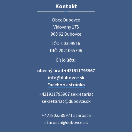
Zájazd do Veľkého Medera
Kontakt
Základná organizácia Únie žien Slovenska Dubovce
srdečne pozýva svoje členky, ich rodinných príslušníkov aj
Obec Dubovce

priateľov na jednodňový zájazd na termálne kúpalisko
Vidovany 175

Veľký Meder, ktorý …
908 62 Dubovce
22. júla 2026 09:57
IČO: 00309516
DIČ: 2021065706
Poradne komplexnej pomoci
Číslo účtu:
Poradne komplexnej pomoci ponúkajú bezplatné a
obecný úrad +421911795967
diskrétne komplexné odborné poradenstvo. Tím
odborníkov Vám pomôžte nájsť riešenie v piatich kľúčových
info@dubovce.sk
oblastiach: právo rodina a v…
Facebook stránka
22. júla 2026 07:34
+421911795967 sekretariat

sekretariat@dubovce.sk

Voľby do orgánov samosprávnych krajov 2026 -
+421903585971 starosta

inf…
starosta@dubovce.sk

Voľby do orgánov samosprávnych krajov 2026 V obci
Dubovce je utvorený 1 volebný okrsok. Sídlo volebnej