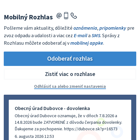
Mobilný Rozhlas
Pošleme vám aktuality, dôležité
oznámenia
,
pripomienky
pre
zvoz odpadu a udalosti a viac cez
E-mail
a
SMS
. Správy z
Rozhlasu môžete odoberať aj v
mobilnej appke
.
Odoberať rozhlas
Zistiť viac o rozhlase
Odhlásiť sa alebo zmeniť nastavenia
Obecný úrad Dubovce - dovolenka
Obecný úrad Dubovce oznamuje, že v dňoch 7.8.2026 a
14.8.2026 bude ZATVORENÉ z dôvodu čerpania dovolenky.
Ďakujeme za pochopenie. https://dubovce.sk?p=16573
6. augusta 2026 12:53