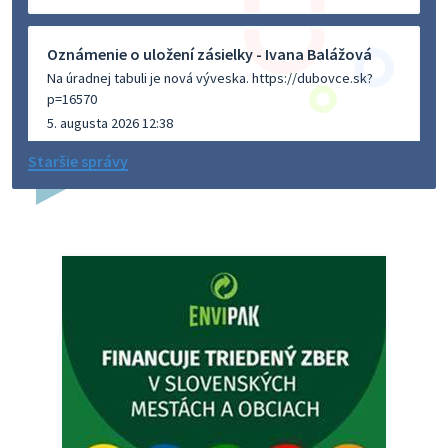
Oznámenie o uložení zásielky - Ivana Balážová
Na úradnej tabuli je nová výveska. https://dubovce.sk?
p=16570
5. augusta 2026 12:38
Staršie správy
Dovolenka - MUDr. Marián Sivoň
Ambulancia pre dospelých - MUDr. Marián Sivoň
Popudinské Močidľany oznamuje, že od 19.8 - 28.8.2026
budeZATVORENÁ z dôvodu čerpania dovolenky. Akútne
prípady bude riešiť MUDr.Fisch…
5. augusta 2026 12:35
Zajtrajší zvoz odpadu
Vážený občan, zajtra 5. 8. sa bude zvážať komunálny odpad.
4. augusta 2026 15:30