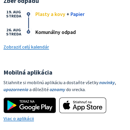
Zber odpadu
19. AUG
Plasty a kovy
+
Papier
STREDA
26. AUG
Komunálny odpad
STREDA
Zobraziť celý kalendár
Mobilná aplikácia
Stiahnite si mobilnú aplikáciu a dostaňte všetky
novinky
,
upozornenia
a dôležité
oznamy
do vrecka.
Viac o aplikácii