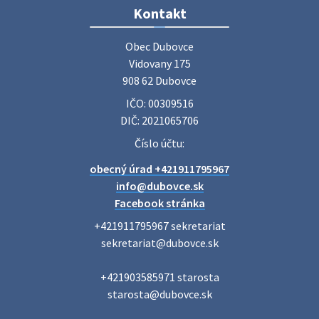
Zájazd do Veľkého Medera
Kontakt
Základná organizácia Únie žien Slovenska Dubovce
srdečne pozýva svoje členky, ich rodinných príslušníkov aj
Obec Dubovce

priateľov na jednodňový zájazd na termálne kúpalisko
Vidovany 175

Veľký Meder, ktorý …
908 62 Dubovce
22. júla 2026 09:57
IČO: 00309516
DIČ: 2021065706
Poradne komplexnej pomoci
Číslo účtu:
Poradne komplexnej pomoci ponúkajú bezplatné a
obecný úrad +421911795967
diskrétne komplexné odborné poradenstvo. Tím
odborníkov Vám pomôžte nájsť riešenie v piatich kľúčových
info@dubovce.sk
oblastiach: právo rodina a v…
Facebook stránka
22. júla 2026 07:34
+421911795967 sekretariat

sekretariat@dubovce.sk

Voľby do orgánov samosprávnych krajov 2026 -
+421903585971 starosta

inf…
starosta@dubovce.sk

Voľby do orgánov samosprávnych krajov 2026 V obci
Dubovce je utvorený 1 volebný okrsok. Sídlo volebnej