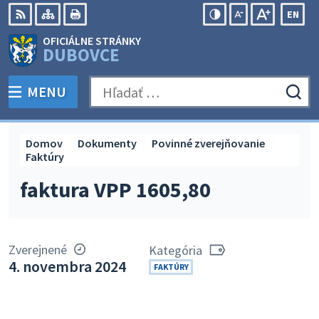
Preskočiť
EN
na
Swit
RSS
Mapa
Tlačiť
Zvýšiť
Zmenšiť
Zväčšiť
OFICIÁLNE STRÁNKY
obsah
lang
kontrast
veľkosť
veľkosť
DUBOVCE
to
písma
písma
Engli
MENU
PREPNÚŤ
Hľadať:
Odo
vyh
for
Domov
Dokumenty
Povinné zverejňovanie
Faktúry
faktura VPP 1605,80
Zverejnené
Kategória
4. novembra 2024
FAKTÚRY