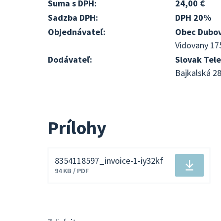
Suma s DPH:
24,00 €
Sadzba DPH:
DPH 20%
Objednávateľ:
Obec Dubo
Vidovany 17
Dodávateľ:
Slovak Tele
Bajkalská 28
Prílohy
8354118597_invoice-1-iy32kf
Stiahnuť
94 KB / PDF
súbor