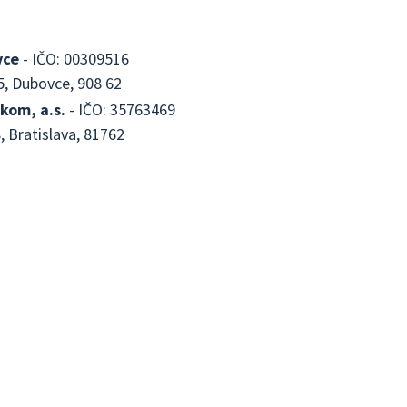
vce
- IČO: 00309516
5, Dubovce, 908 62
kom, a.s.
- IČO: 35763469
, Bratislava, 81762