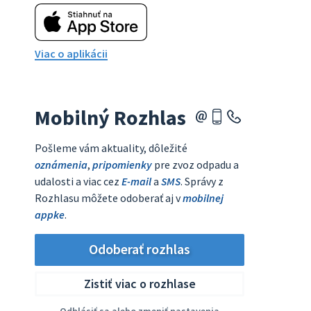
Viac o aplikácii
Mobilný Rozhlas
Pošleme vám aktuality, dôležité
oznámenia
,
pripomienky
pre zvoz odpadu a
udalosti a viac cez
E-mail
a
SMS
. Správy z
Rozhlasu môžete odoberať aj v
mobilnej
appke
.
Odoberať rozhlas
Zistiť viac o rozhlase
Odhlásiť sa alebo zmeniť nastavenia