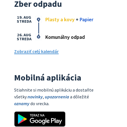
Zber odpadu
19. AUG
Plasty a kovy
+
Papier
STREDA
26. AUG
Komunálny odpad
STREDA
Zobraziť celý kalendár
Mobilná aplikácia
Stiahnite si mobilnú aplikáciu a dostaňte
všetky
novinky
,
upozornenia
a dôležité
oznamy
do vrecka.