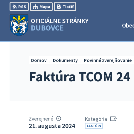
Preskočiť
RSS
Mapa
Tlačiť
na
obsah
OFICIÁLNE STRÁNKY
Obe
DUBOVCE
Domov
Dokumenty
Povinné zverejňovanie
Faktúra TCOM 24
Zverejnené
Kategória
21. augusta 2024
FAKTÚRY