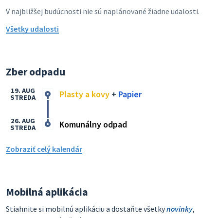
V najbližšej budúcnosti nie sú naplánované žiadne udalosti.
Všetky udalosti
Zber odpadu
19. AUG
Plasty a kovy
+
Papier
STREDA
26. AUG
Komunálny odpad
STREDA
Zobraziť celý kalendár
Mobilná aplikácia
Stiahnite si mobilnú aplikáciu a dostaňte všetky
novinky
,