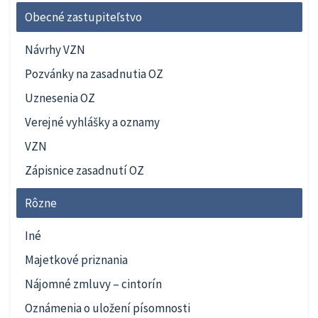
Obecné zastupiteľstvo
Návrhy VZN
Pozvánky na zasadnutia OZ
Uznesenia OZ
Verejné vyhlášky a oznamy
VZN
Zápisnice zasadnutí OZ
Rôzne
Iné
Majetkové priznania
Nájomné zmluvy – cintorín
Oznámenia o uložení písomnosti