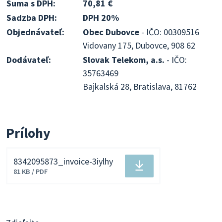
Suma s DPH:
70,81 €
Sadzba DPH:
DPH 20%
Objednávateľ:
Obec Dubovce
- IČO: 00309516
Vidovany 175, Dubovce, 908 62
Dodávateľ:
Slovak Telekom, a.s.
- IČO:
35763469
Bajkalská 28, Bratislava, 81762
Prílohy
8342095873_invoice-3iylhy
Stiahnuť
81 KB / PDF
súbor