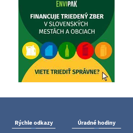
Zajtrajší zvoz odpadu
Vážený občan, zajtra 5. 8. sa bude zvážať komunálny odpad.
4. augusta 2026 15:30
Dnešný zvoz odpadu
Vážený občan, dnes 5. 8. sa zváža komunálny odpad.
5. augusta 2026 05:00
Oznámenie o uložení zásielky - Juraj Sloboda
Na úradnej tabuli je nová výveska. https://dubovce.sk?
p=16556
28. júla 2026 10:49
Rýchle odkazy
Úradné hodiny
ZBER ŽELEZA