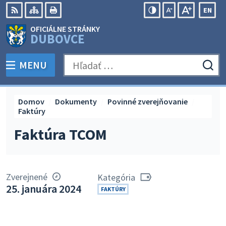
Preskočiť
EN
na
Swit
RSS
Mapa
Tlačiť
Zvýšiť
Zmenšiť
Zväčšiť
OFICIÁLNE STRÁNKY
obsah
lang
kontrast
veľkosť
veľkosť
DUBOVCE
to
písma
písma
Engli
MENU
PREPNÚŤ
Hľadať:
Odo
vyh
for
Domov
Dokumenty
Povinné zverejňovanie
Faktúry
Faktúra TCOM
Zverejnené
Kategória
25. januára 2024
FAKTÚRY