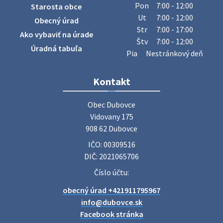
Obecný úrad oznamuje občanom, že v stredu 29. júla 2026
Pon
7:00 - 12:00
Starosta obce
sa v našej obci uskutoční zber železa. Pracovníci Obecného
Ut
7:00 - 12:00
Obecný úrad
úradu budú od 8.00 hod. prechádzať obcou a zbierať
Str
7:00 - 17:00
Ako vybaviť na úrade
železný odpad …
Štv
7:00 - 12:00
27. júla 2026 06:31
Úradná tabuľa
Pia
Nestránkový deň
Zájazd do Veľkého Medera
Kontakt
Základná organizácia Únie žien Slovenska Dubovce
srdečne pozýva svoje členky, ich rodinných príslušníkov aj
Obec Dubovce

priateľov na jednodňový zájazd na termálne kúpalisko
Vidovany 175

Veľký Meder, ktorý …
908 62 Dubovce
22. júla 2026 09:57
IČO: 00309516
DIČ: 2021065706
Poradne komplexnej pomoci
Číslo účtu:
Poradne komplexnej pomoci ponúkajú bezplatné a
obecný úrad +421911795967
diskrétne komplexné odborné poradenstvo. Tím
odborníkov Vám pomôžte nájsť riešenie v piatich kľúčových
info@dubovce.sk
oblastiach: právo rodina a v…
Facebook stránka