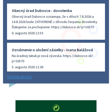
Obecný úrad Dubovce - dovolenka
Obecný úrad Dubovce oznamuje, že v dňoch 7.8.2026 a
14.8.2026 bude ZATVORENÉ z dôvodu čerpania dovolenky.
Ďakujeme za pochopenie. https://dubovce.sk?p=16573
6. augusta 2026 12:53
Oznámenie o uložení zásielky - Ivana Balážová
Na úradnej tabuli je nová výveska. https://dubovce.sk?
p=16570
5. augusta 2026 12:38
Staršie správy
Dovolenka - MUDr. Marián Sivoň
Ambulancia pre dospelých - MUDr. Marián Sivoň
Popudinské Močidľany oznamuje, že od 19.8 - 28.8.2026
budeZATVORENÁ z dôvodu čerpania dovolenky. Akútne
prípady bude riešiť MUDr.Fisch…
5. augusta 2026 12:35