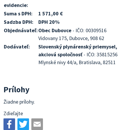
evidencie:
Suma s DPH:
1 571,00 €
Sadzba DPH:
DPH 20%
Objednávateľ:
Obec Dubovce
- IČO: 00309516
Vidovany 175, Dubovce, 908 62
Dodávateľ:
Slovenský plynárenský priemysel,
akciová spoločnosť
- IČO: 35815256
Mlynské nivy 44/a, Bratislava, 82511
Prílohy
Žiadne prílohy.
Zdieľajte