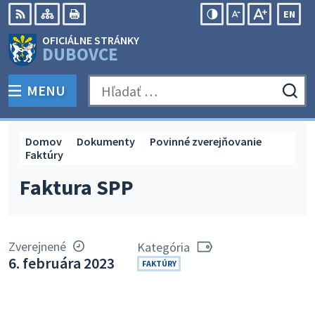
Preskočiť
EN
na
Swit
RSS
Mapa
Tlačiť
Zvýšiť
Zmenšiť
Zväčšiť
OFICIÁLNE STRÁNKY
obsah
lang
kontrast
veľkosť
veľkosť
DUBOVCE
to
písma
písma
Engli
MENU
PREPNÚŤ
Hľadať:
Odo
vyh
for
Domov
Dokumenty
Povinné zverejňovanie
Faktúry
Faktura SPP
Zverejnené
Kategória
6. februára 2023
FAKTÚRY