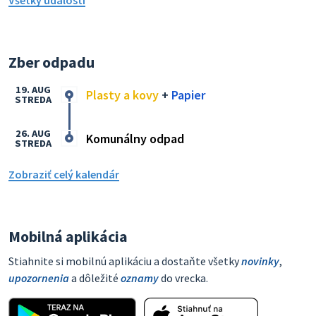
Všetky udalosti
Zber odpadu
19. AUG
Plasty a kovy
+
Papier
STREDA
26. AUG
Komunálny odpad
STREDA
Zobraziť celý kalendár
Mobilná aplikácia
Stiahnite si mobilnú aplikáciu a dostaňte všetky
novinky
,
upozornenia
a dôležité
oznamy
do vrecka.