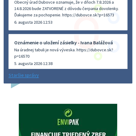
Obecný úrad Dubovce oznamuje, že v dňoch 7.8.2026 a
14.8.2026 bude ZATVORENÉ z dôvodu čerpania dovolenky.
Ďakujeme za pochopenie. https://dubovce.sk?p=16573
6. augusta 2026 12:53
Oznámenie o uložení zásielky - Ivana Balážová
Na úradnej tabuli je nová výveska. https://dubovce.sk?
p=16570
5. augusta 2026 12:38
Staršie správy
Dovolenka - MUDr. Marián Sivoň
Ambulancia pre dospelých - MUDr. Marián Sivoň
Popudinské Močidľany oznamuje, že od 19.8 - 28.8.2026
budeZATVORENÁ z dôvodu čerpania dovolenky. Akútne
prípady bude riešiť MUDr.Fisch…
5. augusta 2026 12:35