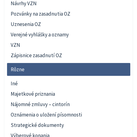
Návrhy VZN
Pozvánky na zasadnutia OZ
Uznesenia OZ
Verejné vyhlášky a oznamy
VZN
Zápisnice zasadnutí OZ
Rôzne
Iné
Majetkové priznania
Nájomné zmluvy – cintorín
Oznámenia o uložení písomnosti
Strategické dokumenty
Výberové konania