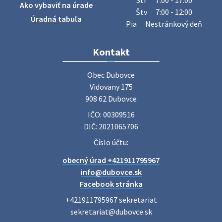
Str
7:00 - 17:00
Ako vybaviť na úrade
železný odpad …
Štv
7:00 - 12:00
27. júla 2026 06:31
Úradná tabuľa
Pia
Nestránkový deň
Zájazd do Veľkého Medera
Kontakt
Základná organizácia Únie žien Slovenska Dubovce
srdečne pozýva svoje členky, ich rodinných príslušníkov aj
Obec Dubovce

priateľov na jednodňový zájazd na termálne kúpalisko
Vidovany 175

Veľký Meder, ktorý …
908 62 Dubovce
22. júla 2026 09:57
IČO: 00309516
DIČ: 2021065706
Poradne komplexnej pomoci
Číslo účtu:
Poradne komplexnej pomoci ponúkajú bezplatné a
obecný úrad +421911795967
diskrétne komplexné odborné poradenstvo. Tím
odborníkov Vám pomôžte nájsť riešenie v piatich kľúčových
info@dubovce.sk
oblastiach: právo rodina a v…
Facebook stránka
22. júla 2026 07:34
+421911795967 sekretariat

sekretariat@dubovce.sk
