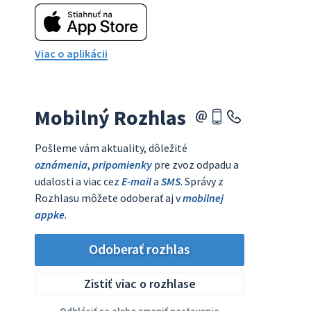
Viac o aplikácii
Mobilný Rozhlas
Pošleme vám aktuality, dôležité
oznámenia
,
pripomienky
pre zvoz odpadu a
udalosti a viac cez
E-mail
a
SMS
. Správy z
Rozhlasu môžete odoberať aj v
mobilnej
appke
.
Odoberať rozhlas
Zistiť viac o rozhlase
Odhlásiť sa alebo zmeniť nastavenia