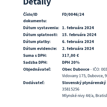
Detaily
Číslo/ID
FD/0046/24
dokumentu:
Dátum vystavenia:
1. februára 2024
Dátum splatnosti:
15. februára 2024
Dátum platby:
6. februára 2024
Dátum evidencie:
2. februára 2024
Suma s DPH:
317,00 €
Sadzba DPH:
DPH 20%
Objednávateľ:
Obec Dubovce
- IČO: 00
Vidovany 175, Dubovce, 9
Dodávateľ:
Slovenský plynárenský 
35815256
Mlynské nivy 44/a, Bratis