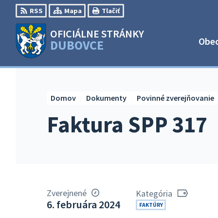
Preskočiť
RSS
Mapa
Tlačiť
na
obsah
OFICIÁLNE STRÁNKY
Obe
DUBOVCE
Domov
Dokumenty
Povinné zverejňovanie
Faktura SPP 317
Zverejnené
Kategória
6. februára 2024
FAKTÚRY