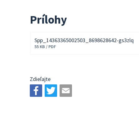
Prílohy
Spp_14363365002503_8698628642-gs3zlq
Stiahnuť
55 KB / PDF
súbor
Zdieľajte