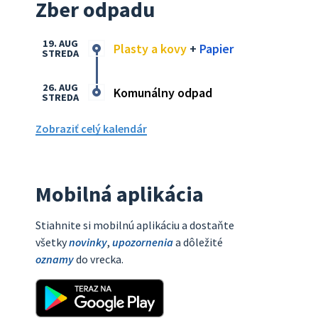
Zber odpadu
19. AUG
Plasty a kovy
+
Papier
STREDA
26. AUG
Komunálny odpad
STREDA
Zobraziť celý kalendár
Mobilná aplikácia
Stiahnite si mobilnú aplikáciu a dostaňte
všetky
novinky
,
upozornenia
a dôležité
oznamy
do vrecka.