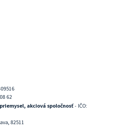
309516
08 62
priemysel, akciová spoločnosť
- IČO:
lava, 82511