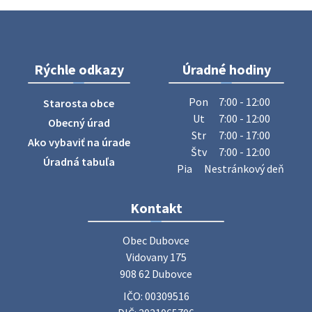
Na úradnej tabuli je nová výveska. https://dubovce.sk?
p=16556
28. júla 2026 10:49
Rýchle odkazy
Úradné hodiny
ZBER ŽELEZA
Obecný úrad oznamuje občanom, že v stredu 29. júla 2026
Pon
7:00 - 12:00
Starosta obce
sa v našej obci uskutoční zber železa. Pracovníci Obecného
Ut
7:00 - 12:00
Obecný úrad
úradu budú od 8.00 hod. prechádzať obcou a zbierať
Str
7:00 - 17:00
Ako vybaviť na úrade
železný odpad …
Štv
7:00 - 12:00
27. júla 2026 06:31
Úradná tabuľa
Pia
Nestránkový deň
Zájazd do Veľkého Medera
Kontakt
Základná organizácia Únie žien Slovenska Dubovce
srdečne pozýva svoje členky, ich rodinných príslušníkov aj
Obec Dubovce

priateľov na jednodňový zájazd na termálne kúpalisko
Vidovany 175

Veľký Meder, ktorý …
908 62 Dubovce
22. júla 2026 09:57
IČO: 00309516