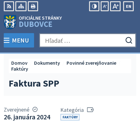
Preskočiť
EN
na
Swit
RSS
Mapa
Tlačiť
Zvýšiť
Zmenšiť
Zväčšiť
OFICIÁLNE STRÁNKY
obsah
lang
kontrast
veľkosť
veľkosť
DUBOVCE
to
písma
písma
Engli
MENU
PREPNÚŤ
Hľadať:
Odo
vyh
for
Domov
Dokumenty
Povinné zverejňovanie
Faktúry
Faktura SPP
Zverejnené
Kategória
26. januára 2024
FAKTÚRY