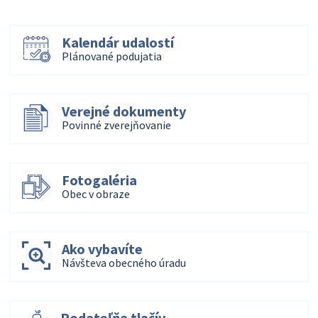
Kalendár udalostí
Plánované podujatia
Verejné dokumenty
Povinné zverejňovanie
Fotogaléria
Obec v obraze
Ako vybavíte
Návšteva obecného úradu
Podateľňa tlačív