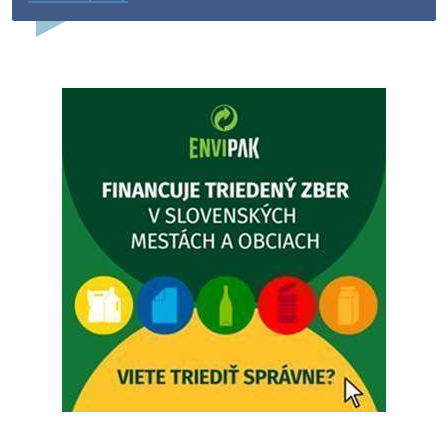
Dovolenka - MUDr. Marián Sivoň
Ambulancia pre dospelých - MUDr. Marián Sivoň
Popudinské Močidľany oznamuje, že od 19.8 - 28.8.2026
budeZATVORENÁ z dôvodu čerpania dovolenky. Akútne
prípady bude riešiť MUDr.Fisch…
5. augusta 2026 12:35
Zajtrajší zvoz odpadu
Vážený občan, zajtra 5. 8. sa bude zvážať komunálny odpad.
4. augusta 2026 15:30
Dnešný zvoz odpadu
Vážený občan, dnes 5. 8. sa zváža komunálny odpad.
5. augusta 2026 05:00
Oznámenie o uložení zásielky - Juraj Sloboda