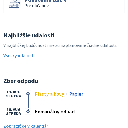
Pre občanov
Najbližšie udalosti
V najbližšej budúcnosti nie sú naplánované žiadne udalosti.
Všetky udalosti
Zber odpadu
19. AUG
Plasty a kovy
+
Papier
STREDA
26. AUG
Komunálny odpad
STREDA
Zobraziť celý kalendár