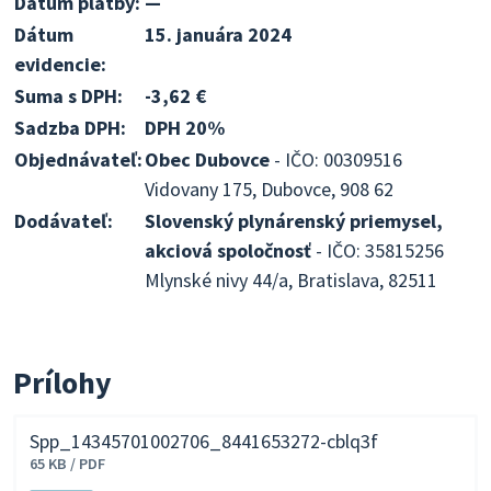
Dátum platby:
—
Dátum
15. januára 2024
evidencie:
Suma s DPH:
-3,62 €
Sadzba DPH:
DPH 20%
Objednávateľ:
Obec Dubovce
- IČO: 00309516
Vidovany 175, Dubovce, 908 62
Dodávateľ:
Slovenský plynárenský priemysel,
akciová spoločnosť
- IČO: 35815256
Mlynské nivy 44/a, Bratislava, 82511
Prílohy
Spp_14345701002706_8441653272-cblq3f
65 KB / PDF