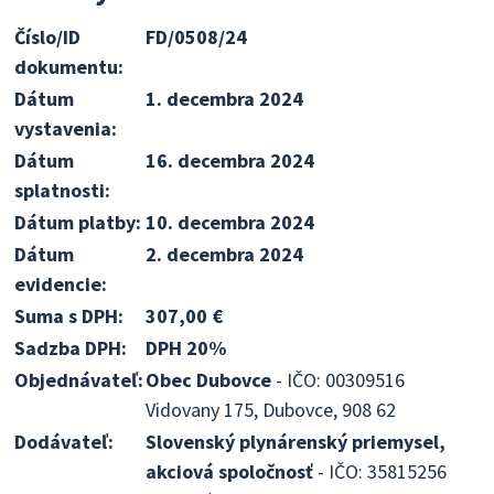
Číslo/ID
FD/0508/24
dokumentu:
Dátum
1. decembra 2024
vystavenia:
Dátum
16. decembra 2024
splatnosti:
Dátum platby:
10. decembra 2024
Dátum
2. decembra 2024
evidencie:
Suma s DPH:
307,00 €
Sadzba DPH:
DPH 20%
Objednávateľ:
Obec Dubovce
- IČO: 00309516
Vidovany 175, Dubovce, 908 62
Dodávateľ:
Slovenský plynárenský priemysel,
akciová spoločnosť
- IČO: 35815256