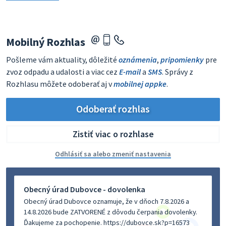
Mobilný Rozhlas
Pošleme vám aktuality, dôležité
oznámenia
,
pripomienky
pre
zvoz odpadu a udalosti a viac cez
E-mail
a
SMS
. Správy z
Rozhlasu môžete odoberať aj v
mobilnej appke
.
Odoberať rozhlas
Zistiť viac o rozhlase
Odhlásiť sa alebo zmeniť nastavenia
Obecný úrad Dubovce - dovolenka
Obecný úrad Dubovce oznamuje, že v dňoch 7.8.2026 a
14.8.2026 bude ZATVORENÉ z dôvodu čerpania dovolenky.
Ďakujeme za pochopenie. https://dubovce.sk?p=16573