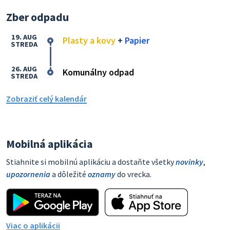
Zber odpadu
19. AUG
Plasty a kovy
+
Papier
STREDA
26. AUG
Komunálny odpad
STREDA
Zobraziť celý kalendár
Mobilná aplikácia
Stiahnite si mobilnú aplikáciu a dostaňte všetky
novinky
,
upozornenia
a dôležité
oznamy
do vrecka.
Viac o aplikácii