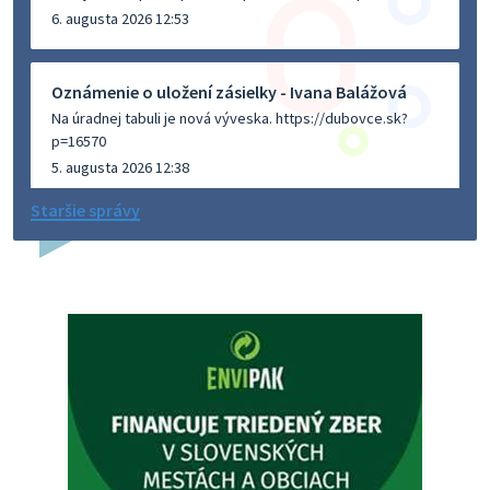
6. augusta 2026 12:53
Oznámenie o uložení zásielky - Ivana Balážová
Na úradnej tabuli je nová výveska. https://dubovce.sk?
p=16570
5. augusta 2026 12:38
Staršie správy
Dovolenka - MUDr. Marián Sivoň
Ambulancia pre dospelých - MUDr. Marián Sivoň
Popudinské Močidľany oznamuje, že od 19.8 - 28.8.2026
budeZATVORENÁ z dôvodu čerpania dovolenky. Akútne
prípady bude riešiť MUDr.Fisch…
5. augusta 2026 12:35
Zajtrajší zvoz odpadu
Vážený občan, zajtra 5. 8. sa bude zvážať komunálny odpad.
4. augusta 2026 15:30