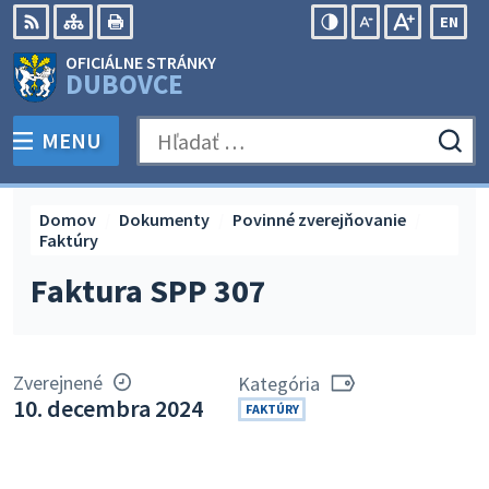
Preskočiť
EN
na
Swit
RSS
Mapa
Tlačiť
Zvýšiť
Zmenšiť
Zväčšiť
OFICIÁLNE STRÁNKY
obsah
lang
kontrast
veľkosť
veľkosť
DUBOVCE
to
písma
písma
Engli
MENU
PREPNÚŤ
Hľadať:
Odo
vyh
for
Domov
Dokumenty
Povinné zverejňovanie
Faktúry
Faktura SPP 307
Zverejnené
Kategória
10. decembra 2024
FAKTÚRY