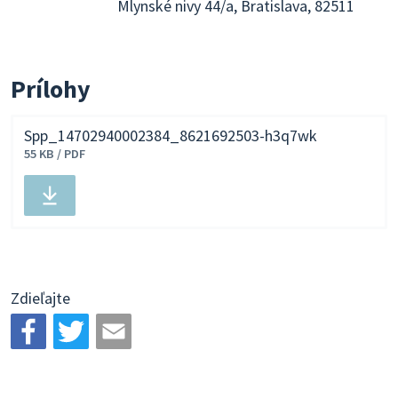
Mlynské nivy 44/a, Bratislava, 82511
Prílohy
Spp_14702940002384_8621692503-h3q7wk
55 KB / PDF
Stiahnuť
súbor
Zdieľajte