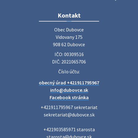
Zájazd do Veľkého Medera
Kontakt
Základná organizácia Únie žien Slovenska Dubovce
srdečne pozýva svoje členky, ich rodinných príslušníkov aj
Obec Dubovce

priateľov na jednodňový zájazd na termálne kúpalisko
Vidovany 175

Veľký Meder, ktorý …
908 62 Dubovce
22. júla 2026 09:57
IČO: 00309516
DIČ: 2021065706
Poradne komplexnej pomoci
Číslo účtu:
Poradne komplexnej pomoci ponúkajú bezplatné a
obecný úrad +421911795967
diskrétne komplexné odborné poradenstvo. Tím
odborníkov Vám pomôžte nájsť riešenie v piatich kľúčových
info@dubovce.sk
oblastiach: právo rodina a v…
Facebook stránka
22. júla 2026 07:34
+421911795967 sekretariat

sekretariat@dubovce.sk

Voľby do orgánov samosprávnych krajov 2026 -
+421903585971 starosta

inf…
starosta@dubovce.sk

Voľby do orgánov samosprávnych krajov 2026 V obci