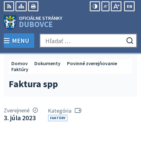
Preskočiť
EN
na
Swit
RSS
Mapa
Tlačiť
Zvýšiť
Zmenšiť
Zväčšiť
OFICIÁLNE STRÁNKY
obsah
lang
kontrast
veľkosť
veľkosť
DUBOVCE
to
písma
písma
Engli
MENU
PREPNÚŤ
Hľadať:
Odo
vyh
for
Domov
Dokumenty
Povinné zverejňovanie
Faktúry
Faktura spp
Zverejnené
Kategória
3. júla 2023
FAKTÚRY