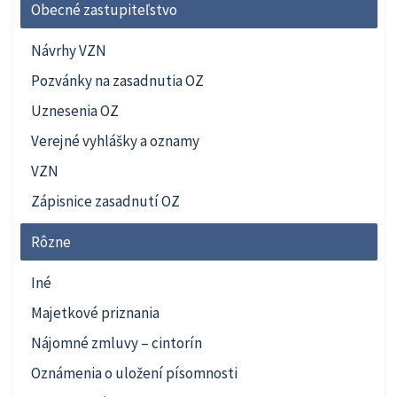
Obecné zastupiteľstvo
Návrhy VZN
Pozvánky na zasadnutia OZ
Uznesenia OZ
Verejné vyhlášky a oznamy
VZN
Zápisnice zasadnutí OZ
Rôzne
Iné
Majetkové priznania
Nájomné zmluvy – cintorín
Oznámenia o uložení písomnosti