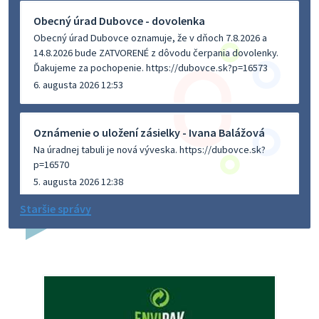
Obecný úrad Dubovce - dovolenka
Obecný úrad Dubovce oznamuje, že v dňoch 7.8.2026 a
14.8.2026 bude ZATVORENÉ z dôvodu čerpania dovolenky.
Ďakujeme za pochopenie. https://dubovce.sk?p=16573
6. augusta 2026 12:53
Oznámenie o uložení zásielky - Ivana Balážová
Na úradnej tabuli je nová výveska. https://dubovce.sk?
p=16570
5. augusta 2026 12:38
Staršie správy
Dovolenka - MUDr. Marián Sivoň
Ambulancia pre dospelých - MUDr. Marián Sivoň
Popudinské Močidľany oznamuje, že od 19.8 - 28.8.2026
budeZATVORENÁ z dôvodu čerpania dovolenky. Akútne
prípady bude riešiť MUDr.Fisch…
5. augusta 2026 12:35