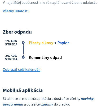
V najbližšej budúcnosti nie sú naplánované žiadne udalosti.
Všetky udalosti
Zber odpadu
19. AUG
Plasty a kovy
+
Papier
STREDA
26. AUG
Komunálny odpad
STREDA
Zobraziť celý kalendár
Mobilná aplikácia
Stiahnite si mobilnú aplikáciu a dostaňte všetky
novinky
,
upozornenia
a dôležité
oznamy
do vrecka.