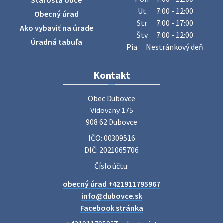
Starosta obce
sa v našej obci uskutoční zber železa. Pracovníci Obecného
Ut
7:00 - 12:00
Obecný úrad
úradu budú od 8.00 hod. prechádzať obcou a zbierať
Str
7:00 - 17:00
Ako vybaviť na úrade
železný odpad …
Štv
7:00 - 12:00
27. júla 2026 06:31
Úradná tabuľa
Pia
Nestránkový deň
Zájazd do Veľkého Medera
Kontakt
Základná organizácia Únie žien Slovenska Dubovce
srdečne pozýva svoje členky, ich rodinných príslušníkov aj
Obec Dubovce

priateľov na jednodňový zájazd na termálne kúpalisko
Vidovany 175

Veľký Meder, ktorý …
908 62 Dubovce
22. júla 2026 09:57
IČO: 00309516
DIČ: 2021065706
Poradne komplexnej pomoci
Číslo účtu:
Poradne komplexnej pomoci ponúkajú bezplatné a
obecný úrad +421911795967
diskrétne komplexné odborné poradenstvo. Tím
odborníkov Vám pomôžte nájsť riešenie v piatich kľúčových
info@dubovce.sk
oblastiach: právo rodina a v…
Facebook stránka
22. júla 2026 07:34