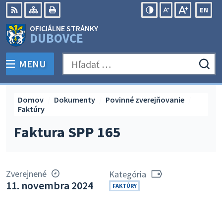
Preskočiť
EN
na
Swit
RSS
Mapa
Tlačiť
Zvýšiť
Zmenšiť
Zväčšiť
OFICIÁLNE STRÁNKY
obsah
lang
kontrast
veľkosť
veľkosť
DUBOVCE
to
písma
písma
Engli
MENU
PREPNÚŤ
Hľadať:
Odo
vyh
for
Domov
Dokumenty
Povinné zverejňovanie
Faktúry
Faktura SPP 165
Zverejnené
Kategória
11. novembra 2024
FAKTÚRY