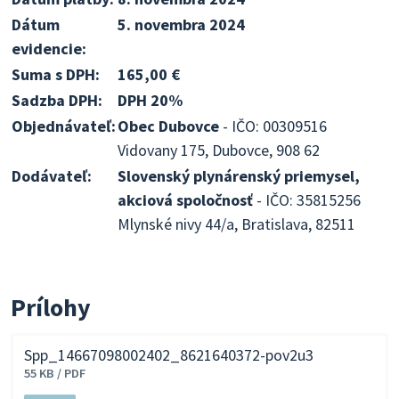
Dátum
5. novembra 2024
evidencie:
Suma s DPH:
165,00 €
Sadzba DPH:
DPH 20%
Objednávateľ:
Obec Dubovce
- IČO: 00309516
Vidovany 175, Dubovce, 908 62
Dodávateľ:
Slovenský plynárenský priemysel,
akciová spoločnosť
- IČO: 35815256
Mlynské nivy 44/a, Bratislava, 82511
Prílohy
Spp_14667098002402_8621640372-pov2u3
55 KB / PDF
Stiahnuť