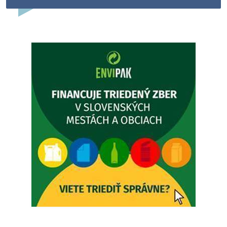
Dovolenka - MUDr. Marián Sivoň
Ambulancia pre dospelých - MUDr. Marián Sivoň
Popudinské Močidľany oznamuje, že od 19.8 - 28.8.2026
budeZATVORENÁ z dôvodu čerpania dovolenky. Akútne
prípady bude riešiť MUDr.Fisch…
5. augusta 2026 12:35
Zajtrajší zvoz odpadu
Vážený občan, zajtra 5. 8. sa bude zvážať komunálny odpad.
4. augusta 2026 15:30
Dnešný zvoz odpadu
Vážený občan, dnes 5. 8. sa zváža komunálny odpad.
5. augusta 2026 05:00
Oznámenie o uložení zásielky - Juraj Sloboda