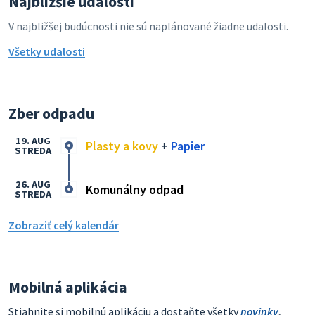
Najbližšie udalosti
V najbližšej budúcnosti nie sú naplánované žiadne udalosti.
Všetky udalosti
Zber odpadu
19. AUG
Plasty a kovy
+
Papier
STREDA
26. AUG
Komunálny odpad
STREDA
Zobraziť celý kalendár
Mobilná aplikácia
Stiahnite si mobilnú aplikáciu a dostaňte všetky
novinky
,