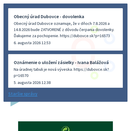
Obecný úrad Dubovce - dovolenka
Obecný úrad Dubovce oznamuje, že v dňoch 7.8.2026 a
14.8.2026 bude ZATVORENÉ z dôvodu čerpania dovolenky.
Ďakujeme za pochopenie. https://dubovce.sk?p=16573
6. augusta 2026 12:53
Oznámenie o uložení zásielky - Ivana Balážová
Na úradnej tabuli je nová výveska. https://dubovce.sk?
p=16570
5. augusta 2026 12:38
Staršie správy
Dovolenka - MUDr. Marián Sivoň
Ambulancia pre dospelých - MUDr. Marián Sivoň
Popudinské Močidľany oznamuje, že od 19.8 - 28.8.2026
budeZATVORENÁ z dôvodu čerpania dovolenky. Akútne
prípady bude riešiť MUDr.Fisch…