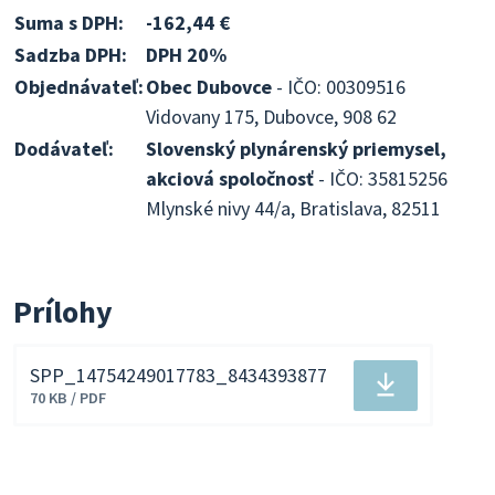
Suma s DPH:
-162,44 €
Sadzba DPH:
DPH 20%
Objednávateľ:
Obec Dubovce
- IČO: 00309516
Vidovany 175, Dubovce, 908 62
Dodávateľ:
Slovenský plynárenský priemysel,
akciová spoločnosť
- IČO: 35815256
Mlynské nivy 44/a, Bratislava, 82511
Prílohy
SPP_14754249017783_8434393877
Stiahnuť
70 KB / PDF
súbor