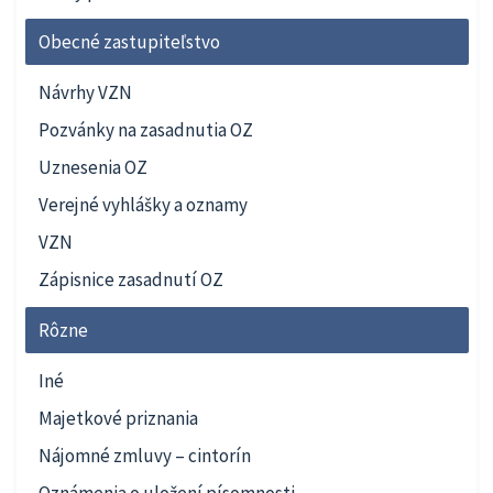
Obecné zastupiteľstvo
Návrhy VZN
Pozvánky na zasadnutia OZ
Uznesenia OZ
Verejné vyhlášky a oznamy
VZN
Zápisnice zasadnutí OZ
Rôzne
Iné
Majetkové priznania
Nájomné zmluvy – cintorín
Oznámenia o uložení písomnosti