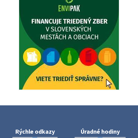
5. augusta 2026 12:35
Zajtrajší zvoz odpadu
Vážený občan, zajtra 5. 8. sa bude zvážať komunálny odpad.
4. augusta 2026 15:30
Dnešný zvoz odpadu
Vážený občan, dnes 5. 8. sa zváža komunálny odpad.
5. augusta 2026 05:00
Oznámenie o uložení zásielky - Juraj Sloboda
Na úradnej tabuli je nová výveska. https://dubovce.sk?
p=16556
28. júla 2026 10:49
Rýchle odkazy
Úradné hodiny
ZBER ŽELEZA