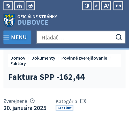
Preskočiť
EN
na
Swit
RSS
Mapa
Tlačiť
Zvýšiť
Zmenšiť
Zväčšiť
OFICIÁLNE STRÁNKY
obsah
lang
kontrast
veľkosť
veľkosť
DUBOVCE
to
písma
písma
Engli
MENU
PREPNÚŤ
Hľadať:
Odo
vyh
for
Domov
Dokumenty
Povinné zverejňovanie
Faktúry
Faktura SPP -162,44
Zverejnené
Kategória
20. januára 2025
FAKTÚRY